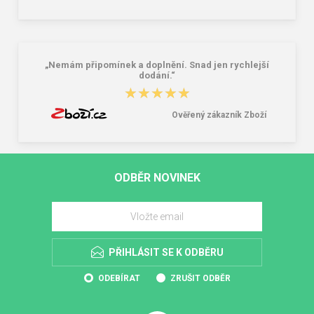
„Nemám připomínek a doplnění. Snad jen rychlejší
dodání.“
★★★★★
★★★★★
Ověřený zákazník Zboží
ODBĚR NOVINEK
PŘIHLÁSIT SE K ODBĚRU
ODEBÍRAT
ZRUŠIT ODBĚR