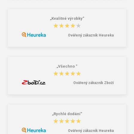
„Kvalitné výrobky“
★★★★★
★★★★★
Ověřený zákazník Heureka
Cerva ARONA Pracovní kombinéza
Cerva ZARAGOZA Pracovní bunda
navy
navy
531,00 Kč
331,00 Kč
„Všechno “
★★★★★
★★★★★
Ověřený zákazník Zboží
„Rychlé dodání“
★★★★★
★★★★★
Ověřený zákazník Heureka