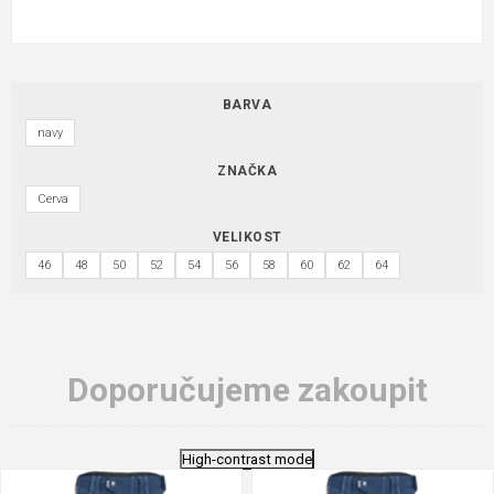
BARVA
navy
ZNAČKA
Cerva
VELIKOST
46
48
50
52
54
56
58
60
62
64
Doporučujeme zakoupit
High-contrast mode