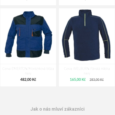
Cerva EMERTON Montérková blůza
Cerva WELBURN Pánská mikina
navy
navy
482,00 Kč
165,00 Kč
283,00 Kč
Jak o nás mluví zákazníci