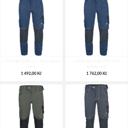
CERVA NEURUM CLS PLUS kalhoty
CERVA NEURUM PFM PLUS
navy
kalhoty navy
1 492,00 Kč
1 762,00 Kč