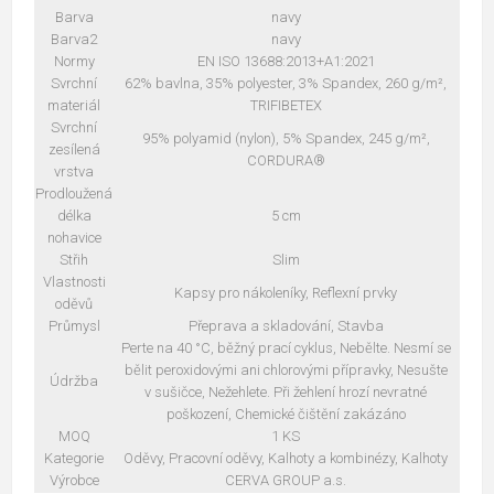
Barva
navy
Barva2
navy
Normy
EN ISO 13688:2013+A1:2021
Svrchní
62% bavlna, 35% polyester, 3% Spandex, 260 g/m²,
materiál
TRIFIBETEX
Svrchní
95% polyamid (nylon), 5% Spandex, 245 g/m²,
zesílená
CORDURA®
vrstva
Prodloužená
délka
5 cm
nohavice
Střih
Slim
Vlastnosti
Kapsy pro nákoleníky, Reflexní prvky
oděvů
Průmysl
Přeprava a skladování, Stavba
Perte na 40 °C, běžný prací cyklus, Nebělte. Nesmí se
bělit peroxidovými ani chlorovými přípravky, Nesušte
Údržba
v sušičce, Nežehlete. Při žehlení hrozí nevratné
poškození, Chemické čištění zakázáno
MOQ
1 KS
Kategorie
Oděvy, Pracovní oděvy, Kalhoty a kombinézy, Kalhoty
Výrobce
CERVA GROUP a.s.