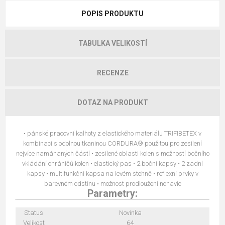
POPIS PRODUKTU
TABULKA VELIKOSTÍ
RECENZE
DOTAZ NA PRODUKT
• pánské pracovní kalhoty z elastického materiálu TRIFIBETEX v
kombinaci s odolnou tkaninou CORDURA® použitou pro zesílení
nejvíce namáhaných částí • zesílené oblasti kolen s možností bočního
vkládání chráničů kolen • elastický pas • 2 boční kapsy • 2 zadní
kapsy • multifunkční kapsa na levém stehně • reflexní prvky v
barevném odstínu • možnost prodloužení nohavic
Parametry:
Status
Novinka
Velikost
64