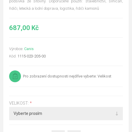
podšívka ze síťoviny. Doporučené použití: stavebnictví, silničáři,
řidiči, letecká a lodní doprava, logistika, řidiči kamionů
687,00 Kč
Výrobce:
Canis
Kód:
1115-023-205-00
Pro zobrazení dostupnosti nejdříve vyberte: Velikost
VELIKOST:
*