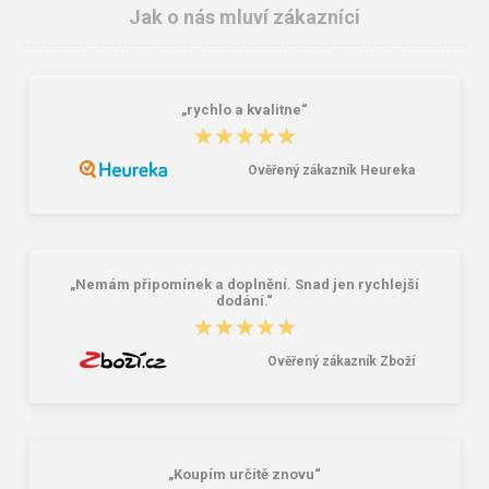
Jak o nás mluví zákazníci
„rychlo a kvalitne“
★★★★★
★★★★★
Ověřený zákazník Heureka
CXS UTAH Pánská fleecová vesta
Cerva BHADRA Pánská fleecová
tmavě modrá
bunda modrá
447,00 Kč
452,00 Kč
„Nemám připomínek a doplnění. Snad jen rychlejší
dodání.“
★★★★★
★★★★★
Ověřený zákazník Zboží
„Koupím určitě znovu“