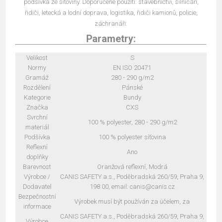
podšívka ze síťoviny. Doporučené použití: stavebnictví, silničáři,
řidiči, letecká a lodní doprava, logistika, řidiči kamionů, policie,
záchranáři.
Parametry:
Velikost
S
Normy
EN ISO 20471
Gramáž
280 - 290 g/m2
Rozdělení
Pánské
Kategorie
Bundy
Značka
CXS
Svrchní
100 % polyester, 280 - 290 g/m2
materiál
Podšívka
100 % polyester síťovina
Reflexní
Ano
doplňky
Barevnost
Oranžová reflexní, Modrá
Výrobce /
CANIS SAFETY a.s., Poděbradská 260/59, Praha 9,
Dodavatel
198 00, email: canis@canis.cz
Bezpečnostní
Výrobek musí být používán za účelem, za
informace
CANIS SAFETY a.s., Poděbradská 260/59, Praha 9,
Výrobce