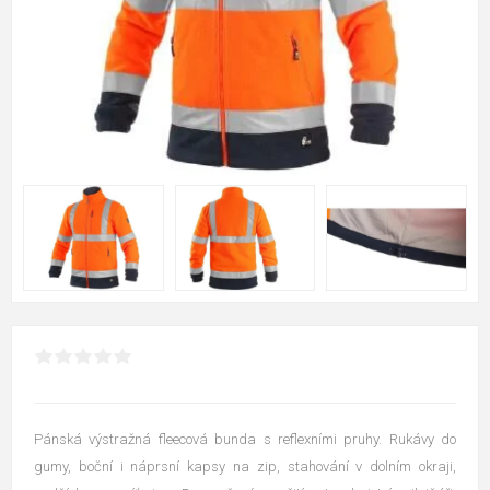
Pánská výstražná fleecová bunda s reflexními pruhy. Rukávy do
gumy, boční i náprsní kapsy na zip, stahování v dolním okraji,