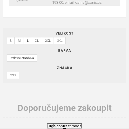
198 00, email: canis@canis.cz
VELIKOST
S
M
L
XL
2XL
3XL
BARVA
Reflexní oranžová
ZNAČKA
CXS
Doporučujeme zakoupit
High-contrast mode