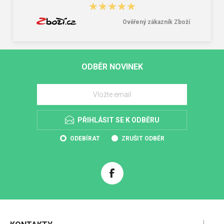
★★★★★
★★★★★
Ověřený zákazník Zboží
ODBĚR NOVINEK
PŘIHLÁSIT SE K ODBĚRU
ODEBÍRAT
ZRUŠIT ODBĚR