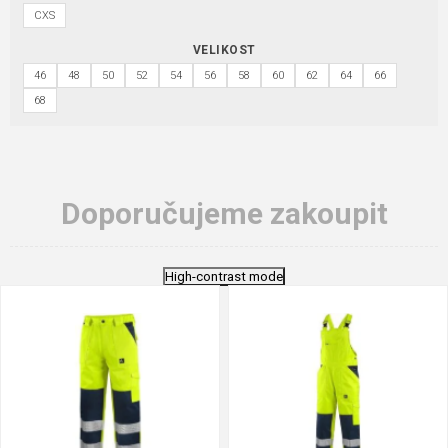
CXS
VELIKOST
46
48
50
52
54
56
58
60
62
64
66
68
Doporučujeme zakoupit
High-contrast mode