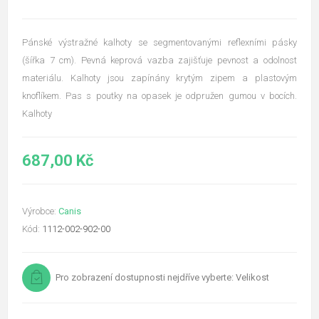
Pánské výstražné kalhoty se segmentovanými reflexními pásky
(šířka 7 cm). Pevná keprová vazba zajišťuje pevnost a odolnost
materiálu. Kalhoty jsou zapínány krytým zipem a plastovým
knoflíkem. Pas s poutky na opasek je odpružen gumou v bocích.
Kalhoty
687,00 Kč
Výrobce:
Canis
Kód:
1112-002-902-00
Pro zobrazení dostupnosti nejdříve vyberte: Velikost