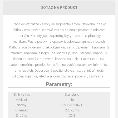
DOTAZ NA PRODUKT
Pánské výstražné kalhoty se segmentovanými reflexními pásky
(šířka 7 cm). Pevná keprová vazba zajišťuje pevnost a odolnost
materiálu. Kalhoty jsou zapínány krytým zipem a plastovým
knoflíkem. Pas s poutky na opasek je odpružen gumou v bocích.
Kalhoty jsou vybaveny praktickými kapsami: 2 přednímí kapsami, 2
zadními kapsami s klopou na suchý zip, levou stehenní kapsou s
klopou na suchý zip a menší kapsou na tužku. EASY-PROLONG
systém umožňuje prodloužení střihu na vyšší postavu uvolněním švu
na nohavicích. Doporučené použití: stavebnictví, silničáři, řidiči,
údržba, logistika, letecká a lodní doprava, popeláři, záchranáři.
Parametry:
Střih kalhot
Standard
Velikost
46
Normy
EN ISO 20471
Gramáž
280 g/m2
Značka
CXS