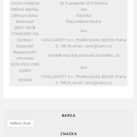
Svrchní materiál
65 % polyester 35 % bavlna
Reflexní doplňky
Ano
Délka produktu
Klasická
Barevnost
Žlutá reflexní/Modrá
OEKO-TEX®
Ano
STANDARD 100
Výrobce /
CANIS SAFETY a.s., Poděbradská 260/59, Praha
Dodavatel
9, 198 00, email: canis@canis.cz
Bezpečnostní
Výrobek musí být používán za účelem, za
informace
EASY-PROLONG
Ano
systém
CANIS SAFETY a.s., Poděbradská 260/59, Praha
Výrobce
9, 198 00, email: canis@canis.cz
BARVA
Reflexní žlutá
ZNAČKA