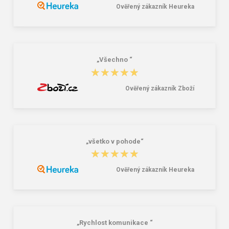
Ověřený zákazník Heureka
Kalhoty CXS TARREN, pánské, černé
CXS EDWARD Pánské kalhoty bílé
447,00 Kč
499,00 Kč
„Všechno “
★★★★★
★★★★★
Ověřený zákazník Zboží
„všetko v pohode“
★★★★★
★★★★★
Ověřený zákazník Heureka
„Rychlost komunikace “