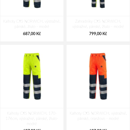
Kalhoty CXS NORWICH, výstražné,
Zahradníky CXS NORWICH,
pánské, žluto - modré
výstražné, pánské, žluto - modré
687,00 Kč
799,00 Kč
Kalhoty CXS NORWICH, 170-
Kalhoty CXS NORWICH, výstražné,
176cm, výstražné, pánské, žluto-
pánské, oranžovo - modré
modré