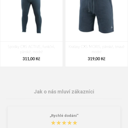
Spodky CXS ACTIVE, funkční,
Kraťasy CXS MORIS, pánské, tmavě
pánské, modré
modré
311,00 Kč
319,00 Kč
Jak o nás mluví zákazníci
„Rychlé dodání“
★★★★★
★★★★★