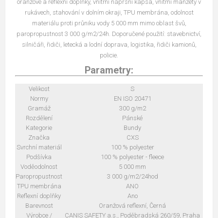
oranžové a reflexní doplňky, vnitřní náprsní kapsa, vnitřní manžety v
rukávech, stahování v dolním okraji, TPU membrána, odolnost
materiálu proti průniku vody 5 000 mm mimo oblast švů,
paropropustnost 3 000 g/m2/24h. Doporučené použití: stavebnictví,
silničáři, řidiči, letecká a lodní doprava, logistika, řidiči kamionů,
policie.
Parametry:
Velikost
S
Normy
EN ISO 20471
Gramáž
300 g/m2
Rozdělení
Pánské
Kategorie
Bundy
Značka
CXS
Svrchní materiál
100 % polyester
Podšívka
100 % polyester - fleece
Voděodolnost
5 000 mm
Paropropustnost
3 000 g/m2/24hod
TPU membrána
ANO
Reflexní doplňky
Ano
Barevnost
Oranžová reflexní, Černá
Výrobce /
CANIS SAFETY a.s., Poděbradská 260/59, Praha