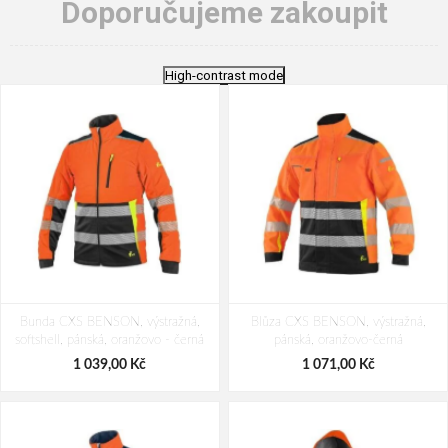
Doporučujeme zakoupit
High-contrast mode
Bunda CXS BENSON, výstražná,
Blůza CXS BENSON, výstražná,
softshell, pánská, oranžovo - černá
pánská, oranžovo-černá
1 039,00 Kč
1 071,00 Kč