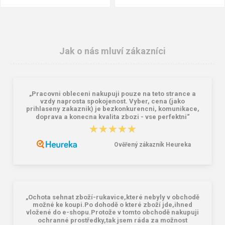
Jak o nás mluví zákazníci
„Pracovni obleceni nakupuji pouze na teto strance a
vzdy naprosta spokojenost. Vyber, cena (jako
prihlaseny zakaznik) je bezkonkurencni, komunikace,
doprava a konecna kvalita zbozi - vse perfektni“
★★★★★
★★★★★
CXS ODEON Pánská mikina černá
CXS OVERLAND Pánská zimní vesta
černá
Ověřený zákazník Heureka
351,00 Kč
450,00 Kč
532,00 Kč
„Ochota sehnat zboží-rukavice,které nebyly v obchodě
možné ke koupi.Po dohodě o které zboží jde,ihned
vložené do e-shopu.Protože v tomto obchodě nakupuji
ochranné prostředky,tak jsem ráda za možnost