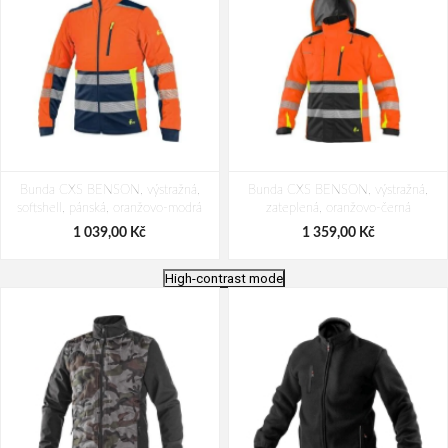
Bunda CXS BENSON, výstražná,
Bunda CXS BENSON, výstražná,
softshell, pánská, oranžovo-modrá
zateplená, oranžovo-černá
1 039,00 Kč
1 359,00 Kč
High-contrast mode