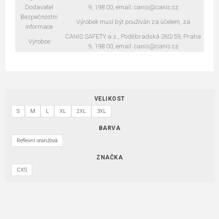
Dodavatel
9, 198 00, email: canis@canis.cz
Bezpečnostní
Výrobek musí být používán za účelem, za
informace
CANIS SAFETY a.s., Poděbradská 260/59, Praha
Výrobce
9, 198 00, email: canis@canis.cz
VELIKOST
S
M
L
XL
2XL
3XL
BARVA
Reflexní oranžová
ZNAČKA
CXS