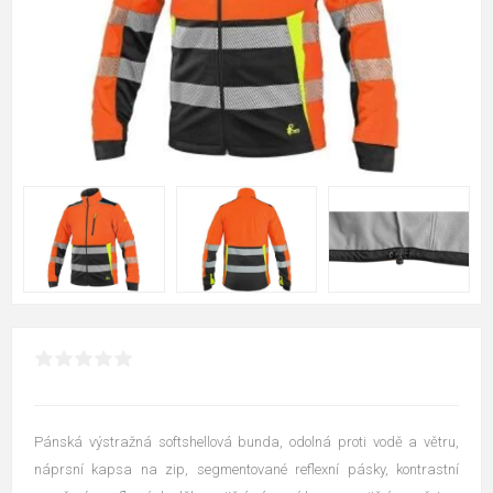
Pánská výstražná softshellová bunda, odolná proti vodě a větru,
náprsní kapsa na zip, segmentované reflexní pásky, kontrastní