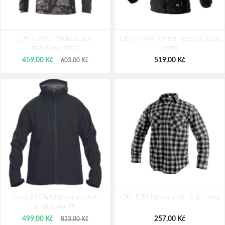
CXS BENSON Výstražná softshellová
Kalhoty CXS BENSON výstražné,
CXS CAMO Pánská bunda
bunda žluto-černá
CXS OTAWA Pánská fleecová bunda
pánské, oranžovo-černé
maskáčovo-černá
černá
1 039,00 Kč
975,00 Kč
459,00 Kč
519,00 Kč
603,00 Kč
Cerva BEGNA Pánská softshell
CXS TOM Pánská košile šedo-černá
bunda černá 3XL
499,00 Kč
257,00 Kč
833,00 Kč