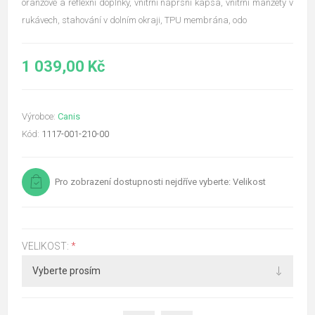
oranžové a reflexní doplňky, vnitřní náprsní kapsa, vnitřní manžety v
rukávech, stahování v dolním okraji, TPU membrána, odo
1 039,00 Kč
Výrobce:
Canis
Kód:
1117-001-210-00
Pro zobrazení dostupnosti nejdříve vyberte: Velikost
VELIKOST:
*