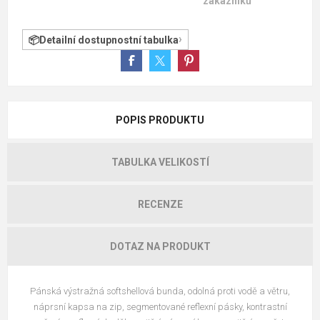
zákazníků
Detailní dostupnostní tabulka
POPIS PRODUKTU
TABULKA VELIKOSTÍ
RECENZE
DOTAZ NA PRODUKT
Pánská výstražná softshellová bunda, odolná proti vodě a větru,
náprsní kapsa na zip, segmentované reflexní pásky, kontrastní