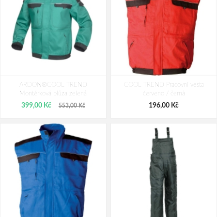
ARDON®COOL TREND Pracovní
ARDON®COOL TREND Reflexní
kalhoty s laclem černé prodloužené
ARDON®COOL TREND
COOL TREND Pracovní vesta
kalhoty s laclem zelené
Montérková blůza zelená
červeno / černá
632,00 Kč
692,00 Kč
399,00 Kč
196,00 Kč
553,00 Kč