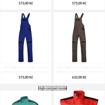
573,00 Kč
573,00 Kč
ARDON®COOL TREND Pracovní
ARDON®COOL TREND Pracovní
kalhoty s laclem modré prodloužené
kalhoty s laclem hnědé prodloužené
573,00 Kč
632,00 Kč
High-contrast mode