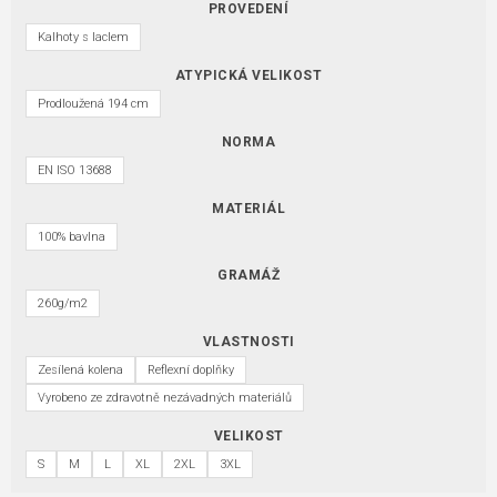
PROVEDENÍ
Kalhoty s laclem
ATYPICKÁ VELIKOST
Prodloužená 194 cm
NORMA
EN ISO 13688
MATERIÁL
100% bavlna
GRAMÁŽ
260g/m2
VLASTNOSTI
Zesílená kolena
Reflexní doplňky
Vyrobeno ze zdravotně nezávadných materiálů
VELIKOST
S
M
L
XL
2XL
3XL