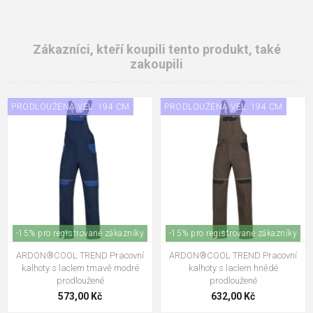
Zákazníci, kteří koupili tento produkt, také
zakoupili
PRODLOUŽENÁ VEL. 194 CM
PRODLOUŽENÁ VEL. 194 CM
-15% pro registrované zákazníky
-15% pro registrované zákazníky
ARDON®COOL TREND Pracovní
ARDON®COOL TREND Pracovní
kalhoty s laclem tmavě modré
kalhoty s laclem hnědé
prodloužené
prodloužené
573,00 Kč
632,00 Kč