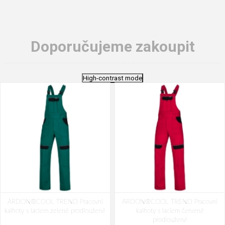
Doporučujeme zakoupit
High-contrast mode
ARDON®COOL TREND Pracovní
ARDON®COOL TREND Pracovní
kalhoty s laclem zelené prodloužené
kalhoty s laclem červené
prodloužené