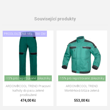
Související produkty
PRODLOUŽENÁ VEL. 194 CM
-15% pro registrované zákazníky
-15% pro registrované zákazníky
ARDON®COOL TREND Pracovní
ARDON®COOL TREND
kalhoty do pasu zelené
Montérková blůza zelená
prodloužené
474,00 Kč
553,00 Kč