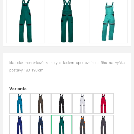
klasické montérkové kalhoty s laclem sportovního střihu na výšku
postavy 183-190 cm
Varianta