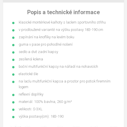
Popis a technické informace
klasické montérkové kalhoty s laclem sportovního střihu
v prodloužené variantě na výšku postavy 183-190 cm
zapínání na knoflíky na levém boku
guma v pase pro pohodlné nošení
sedlo a dvě zadní kapsy
zesílená kolena
boční multifunkční kapsy na nářadí na nohavicích
elastické šle
na laclu multifunkční kapsa a prostor pro potisk firemním
logem
reflexní doplňky
materiál: 100% bavlna, 260 g/m²
velikosti: S-3XL
výška postavy(cm): 183-190