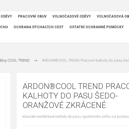
 ODĚVY
PRACOVNÍ OBUV
VOLNOČASOVÉ ODĚVY
VOLNOČASOVÁ O
UCHU
OCHRANA DÝCHACÍCH CEST
OSTATNÍ OCHRANNÉ POMŮCKY
oděvy COOL TREND
ARDON®COOL TREND Pracovní kalhoty do pasu šed
ARDON®COOL TREND PRAC
KALHOTY DO PASU ŠEDO-
ORANŽOVÉ ZKRÁCENÉ
klasické montérkové kalhoty do pasu sportovního střihu na posta