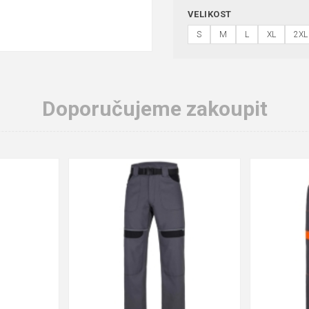
VELIKOST
S
M
L
XL
2XL
Doporučujeme zakoupit