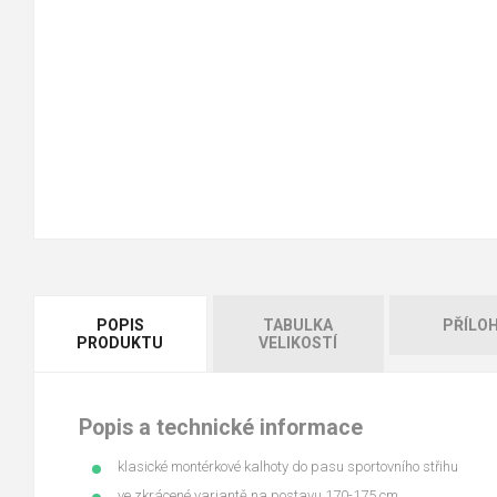
POPIS
TABULKA
PŘÍLO
PRODUKTU
VELIKOSTÍ
Popis a technické informace
klasické montérkové kalhoty do pasu sportovního střihu
ve zkrácené variantě na postavu 170-175 cm