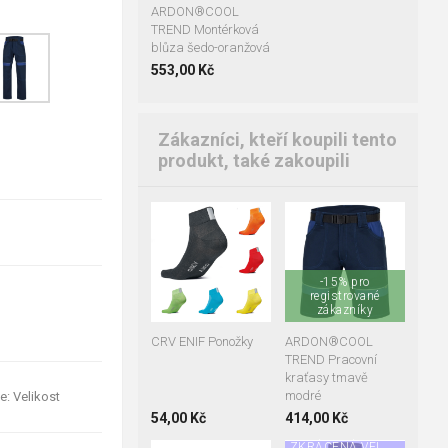
ARDON®COOL
TREND Montérková
blůza šedo-oranžová
553,00 Kč
Zákazníci, kteří koupili tento
produkt, také zakoupili
39-40
41-42
+3
43-44
45-46
modrá
černá
46
48
50
-15% pro
zelená
žlutá
52
54
56
registrované
58
zákazníky
60
62
64
66
CRV ENIF Ponožky
ARDON®COOL
TREND Pracovní
kraťasy tmavě
modré
e: Velikost
54,00 Kč
414,00 Kč
ZKRÁCENÁ VEL.