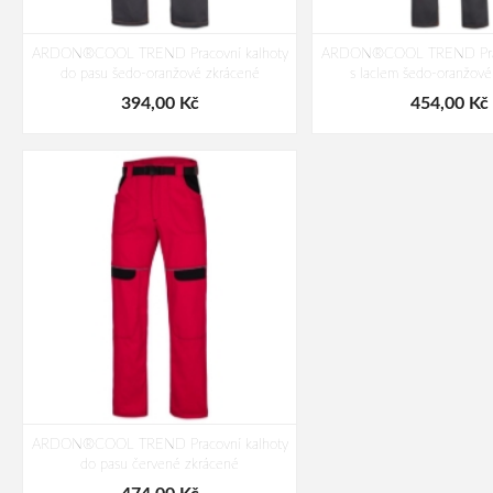
ARDON®COOL TREND Pracovní kalhoty
ARDON®COOL TREND Praco
do pasu šedo-oranžové zkrácené
s laclem šedo-oranžové
394,00 Kč
454,00 Kč
ARDON®COOL TREND Pracovní kalhoty
do pasu červené zkrácené