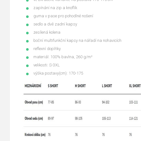
zapínání na zip a knoflík
guma v pase pro pohodlné nošení
sedlo a dvě zadní kapsy
zesílená kolena
boční multifunkční kapsy na nářadí na nohavicích
reflexní doplňky
materiál: 100% bavlna, 260 g/m²
velikosti: S-3XL
výška postavy(cm): 170-175