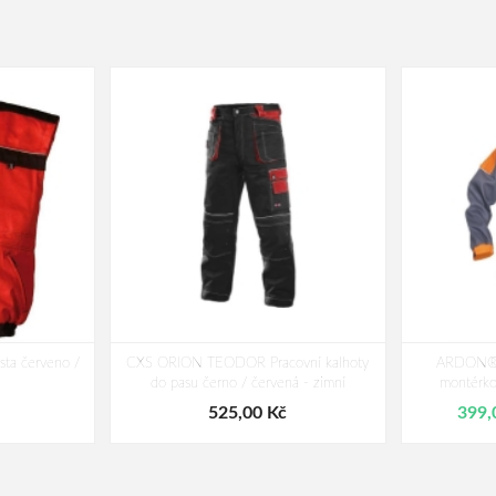
ta červeno /
CXS ORION TEODOR Pracovní kalhoty
ARDON®
do pasu černo / červená - zimní
montérko
525,00 Kč
399,