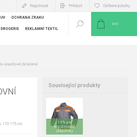
Registrovat
Přihlásit
Oblíbené položky
BUV
OCHRANA ZRAKU
0
KS
DROGERIE
REKLAMNÍ TEXTIL
o-oranžové zkrácené
Související produkty
OVNÍ
+6
S
M
L
XL
-15% pro
vu 170-175 cm
2XL
3XL
4XL
registrované
5XL
zákazníky