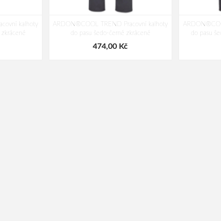
vní kalhoty
ARDON®COOL TREND Pracovní kalhoty
ARDON®COOL
 zkrácené
do pasu šedo-černé zkrácené
do pasu še
474,00 Kč