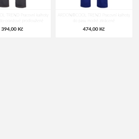
 TREND Pracovní kalhoty
ARDON®COOL TREND Pracovní kalhoty
do-oranžové prodloužené
do pasu modré zkrácené
394,00 Kč
474,00 Kč