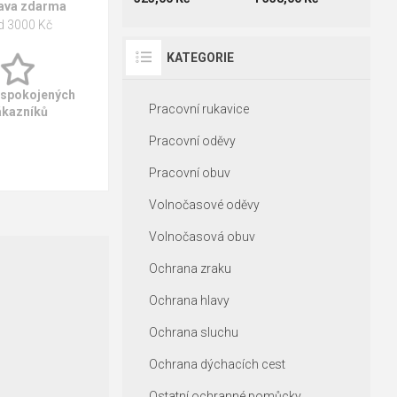
ava zdarma
d 3000 Kč
KATEGORIE
 spokojených
Pracovní rukavice
ákazníků
Pracovní oděvy
Pracovní obuv
Volnočasové oděvy
Volnočasová obuv
Ochrana zraku
Ochrana hlavy
Ochrana sluchu
Ochrana dýchacích cest
Ostatní ochranné pomůcky