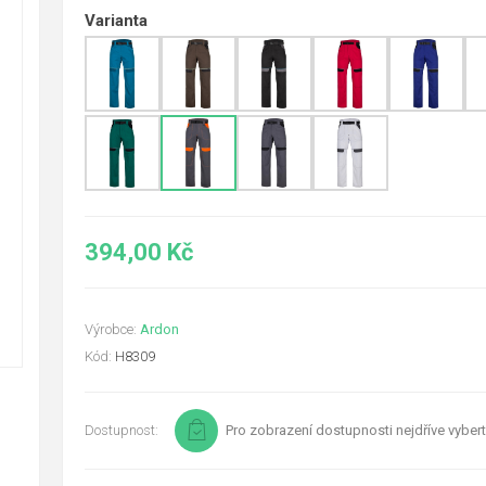
Varianta
394,00 Kč
Výrobce:
Ardon
Kód:
H8309
Dostupnost:
Pro zobrazení dostupnosti nejdříve vybert