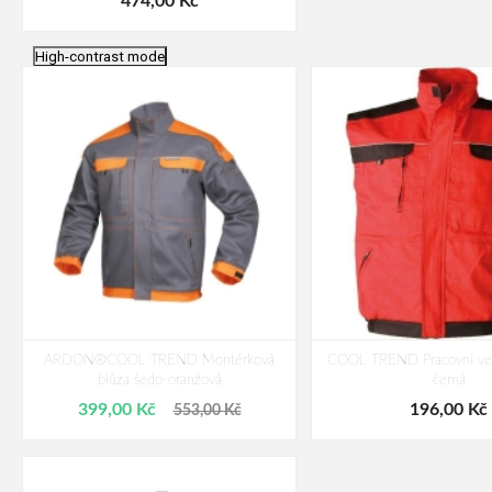
474,00 Kč
High-contrast mode
ARDON®COOL TREND Montérková
COOL TREND Pracovní ves
blůza šedo-oranžová
černá
399,00 Kč
196,00 Kč
553,00 Kč