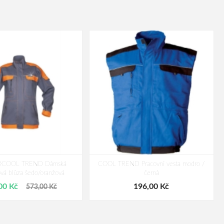
COOL TREND Dámská
COOL TREND Pracovní vesta modro /
vá blůza šedo/oranžová
černá
00 Kč
196,00 Kč
573,00 Kč