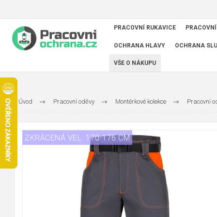
PRACOVNÍ RUKAVICE
PRACOVNÍ
OCHRANA HLAVY
OCHRANA SL
VŠE O NÁKUPU
Úvod
Pracovní oděvy
Montérkové kolekce
Pracovní 
ZKRÁCENÁ VEL. 170-176 CM