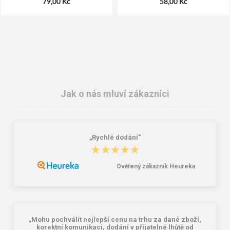
79,00 Kč
58,00 Kč
Jak o nás mluví zákazníci
„Rychlé dodání“
CXS MAIA Dámská halena bílá
Cerva CREMORNE Pracovní bunda
★★★★★
★★★★★
bílá
487,00 Kč
499,00 Kč
638,00 Kč
Ověřený zákazník Heureka
„Mohu pochválit nejlepší cenu na trhu za dané zboží,
korektní komunikaci, dodání v přijatelné lhůtě od