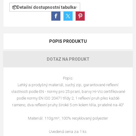
Detailní dostupnostní tabulka
POPIS PRODUKTU
DOTAZ NA PRODUKT
Popis:
Lehký a prodyšný materiál, suchý zip, garantované reflexní
vlastnosti podle EN - normy pro 25 praní, barvy Hi-Vis certifikované
podle normy EN ISO 20471 třídy 2, 1 reflexní pruh přes každé
rameno, dva reflexní pruhy široké 5 cm kolem těla, pratelné na 40°
Materiál: 110g/m², 100% recyklovaný polyester
Uvedená cena za 1 ks.