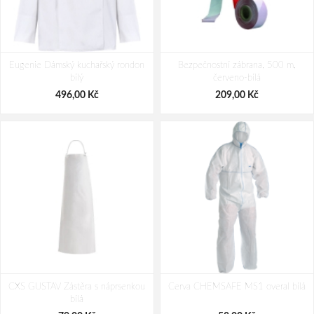
YOKO Hi-Vis síťovaná bezpečnostní
YOKO Hi-Vis síťovaná bezpečnostní
Eugenie Dámský kuchařský rondon
vesta černá
Bezpečnostní zábrana, 500 m,
vesta navy
bílý
červeno-bílá
145,00 Kč
145,00 Kč
496,00 Kč
209,00 Kč
CXS GUSTAV Zástěra s náprsenkou
Cerva CHEMSAFE MS1 overal bílá
bílá