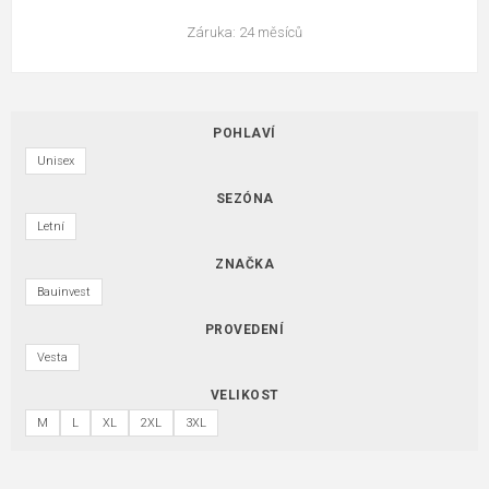
Záruka: 24 měsíců
POHLAVÍ
Unisex
SEZÓNA
Letní
ZNAČKA
Bauinvest
PROVEDENÍ
Vesta
VELIKOST
M
L
XL
2XL
3XL