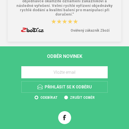
objednávce okamžité oznámení zákazníkovi a
následné vyřešení. Velmi rychlé vyřízení objednávky
rychlé dodání a kvalitní balení pro manipulaci při
doručení.“
★★★★★
★★★★★
Ověřený zákazník Zboží
ODBĚR NOVINEK
PŘIHLÁSIT SE K ODBĚRU
ODEBÍRAT
ZRUŠIT ODBĚR