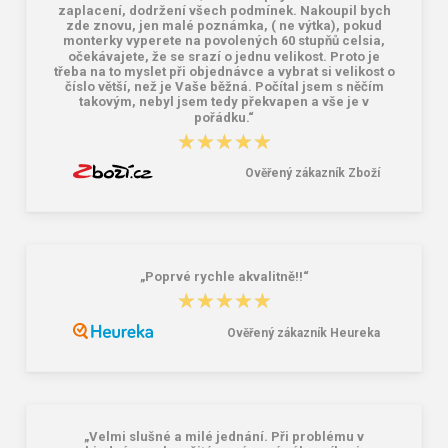
zaplacení, dodržení všech podmínek. Nakoupil bych
zde znovu, jen malé poznámka, ( ne výtka), pokud
monterky vyperete na povolených 60 stupňů celsia,
očekávajete, že se srazí o jednu velikost. Proto je
třeba na to myslet při objednávce a vybrat si velikost o
číslo větší, než je Vaše běžná. Počítal jsem s něčím
takovým, nebyl jsem tedy překvapen a vše je v
pořádku.“
★★★★★
★★★★★
Ověřený zákazník Zboží
„Poprvé rychle akvalitně!!“
★★★★★
★★★★★
Ověřený zákazník Heureka
„Velmi slušné a milé jednání. Při problému v