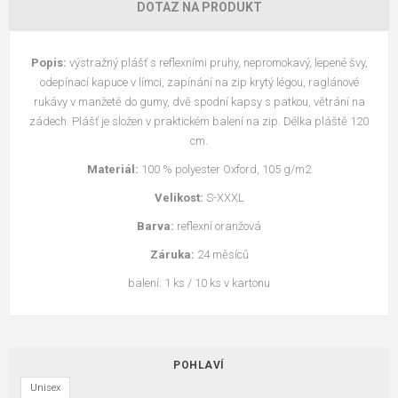
DOTAZ NA PRODUKT
Popis:
výstražný plášť s reflexními pruhy, nepromokavý, lepené švy,
odepínací kapuce v límci, zapínání na zip krytý légou, raglánové
rukávy v manžetě do gumy, dvě spodní kapsy s patkou, větrání na
zádech. Plášť je složen v praktickém balení na zip. Délka pláště 120
cm.
Materiál:
100 % polyester Oxford, 105 g/m2
Velikost:
S-XXXL
Barva:
reflexní oranžová
Záruka:
24 měsíců
balení: 1 ks / 10 ks v kartonu
POHLAVÍ
Unisex