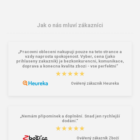
Jak o nás mluví zákazníci
„Pracovni obleceni nakupuji pouze na teto strance a
CXS SIRIUS BRIGHTON Montérková
KNOXFIELD Pracovní tričko -
vzdy naprosta spokojenost. Vyber, cena (jako
blůza černo-oranžová
antracit / oranžová
prihlaseny zakaznik) je bezkonkurencni, komunikace,
doprava a konecna kvalita zbozi - vse perfektni“
487,00 Kč
89,00 Kč
218,00 Kč
★★★★★
★★★★★
Ověřený zákazník Heureka
„Nemám připomínek a doplnění. Snad jen rychlejší
dodání.“
★★★★★
★★★★★
Ověřený zákazník Zboží