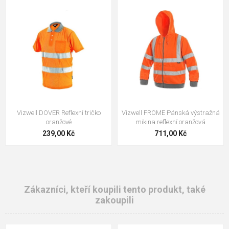
Vizwell DOVER Reflexní tričko
Vizwell FROME Pánská výstražná
oranžové
mikina reflexní oranžová
239,00 Kč
711,00 Kč
Zákazníci, kteří koupili tento produkt, také
zakoupili