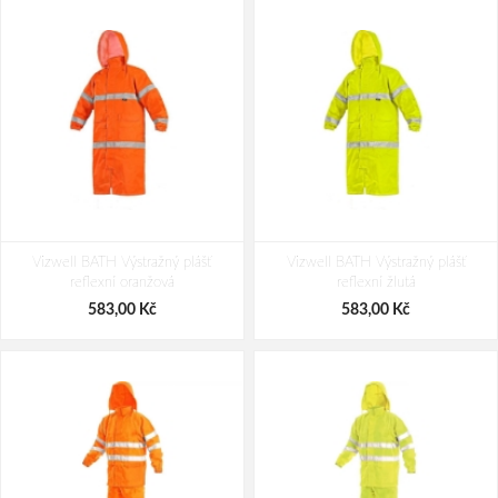
Vizwell BATH Výstražný plášť
Vizwell BATH Výstražný plášť
reflexní oranžová
reflexní žlutá
583,00 Kč
583,00 Kč