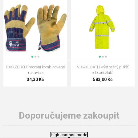
CXS ZORO Pracovní kombinované
Vizwell BATH Výstražný plášť
rukavice
reflexní žlutá
34,30 Kč
583,00 Kč
Doporučujeme zakoupit
High-contrast mode