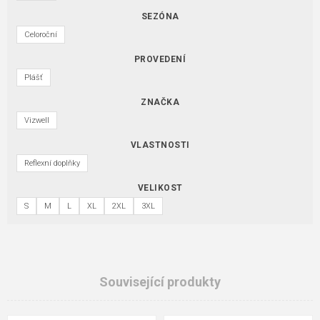
SEZÓNA
Celoroční
PROVEDENÍ
Plášť
ZNAČKA
Vizwell
VLASTNOSTI
Reflexní doplňky
VELIKOST
S
M
L
XL
2XL
3XL
Související produkty