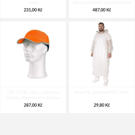
modrý
reflexní oranžová Oranžová reflexní
1 071,00 Kč
518,00 Kč
231,00 Kč
487,00 Kč
CXS CRAN Čepice s plastovou
Ardon PE pláštěnka MIKE White
výztuhou fluorescenční oranžová
287,00 Kč
29,80 Kč