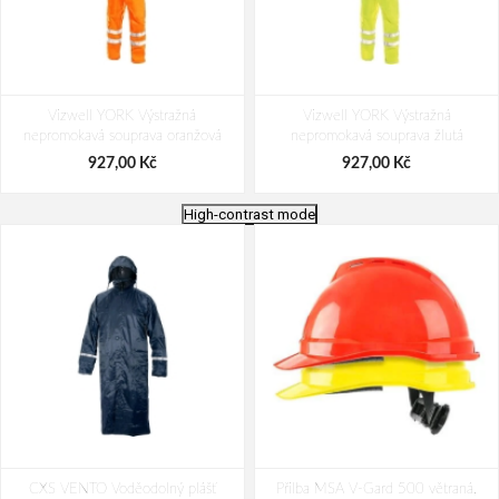
Vizwell YORK Výstražná
Vizwell YORK Výstražná
nepromokavá souprava oranžová
nepromokavá souprava žlutá
927,00 Kč
927,00 Kč
High-contrast mode
ARDON®AQUA 1012 Voděodolné
Cerva GORDON Reflexní plášť HV
CXS VENTO Voděodolný plášť
kalhoty žluté
Přilba MSA V-Gard 500 větraná,
oranžový