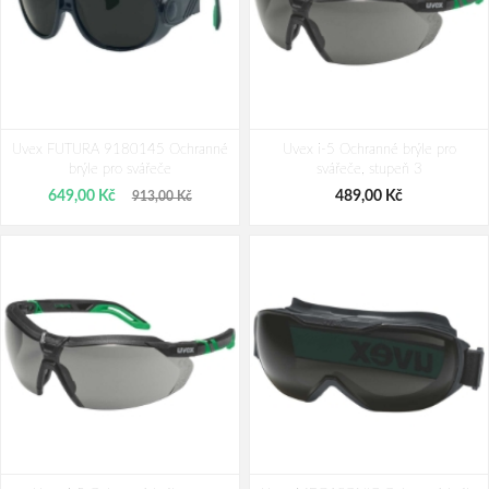
Uvex FUTURA 9180145 Ochranné
Uvex i-5 Ochranné brýle pro
brýle pro svářeče
svářeče, stupeň 3
649,00 Kč
489,00 Kč
913,00 Kč