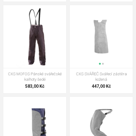
CXS MOFOS Pánské svářečské
CXS SVÁŘEČ Svářecí zástěra
kalhoty šedé
kožená
583,00 Kč
447,00 Kč