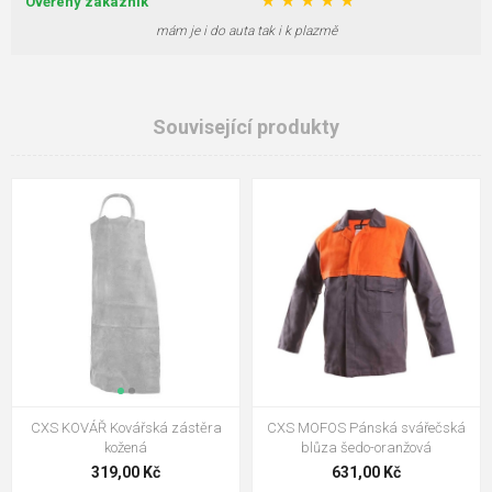
★
★
★
★
★
Ověřený zákazník
mám je i do auta tak i k plazmě
Související produkty
CXS KOVÁŘ Kovářská zástěra
CXS MOFOS Pánská svářečská
kožená
blůza šedo-oranžová
319,00 Kč
631,00 Kč