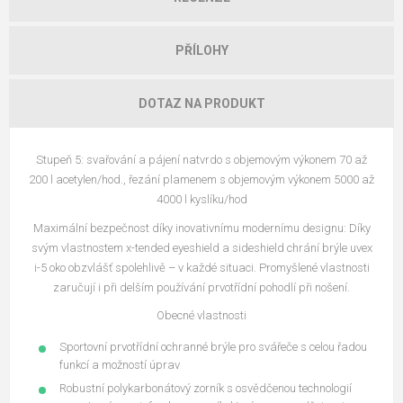
PŘÍLOHY
DOTAZ NA PRODUKT
Stupeň 5: svařování a pájení natvrdo s objemovým výkonem 70 až
200 l acetylen/hod., řezání plamenem s objemovým výkonem 5000 až
4000 l kyslíku/hod
Maximální bezpečnost díky inovativnímu modernímu designu: Díky
svým vlastnostem x-tended eyeshield a sideshield chrání brýle uvex
i-5 oko obzvlášť spolehlivě – v každé situaci. Promyšlené vlastnosti
zaručují i při delším používání prvotřídní pohodlí při nošení.
Obecné vlastnosti
Sportovní prvotřídní ochranné brýle pro svářeče s celou řadou
funkcí a možností úprav
Robustní polykarbonátový zorník s osvědčenou technologií