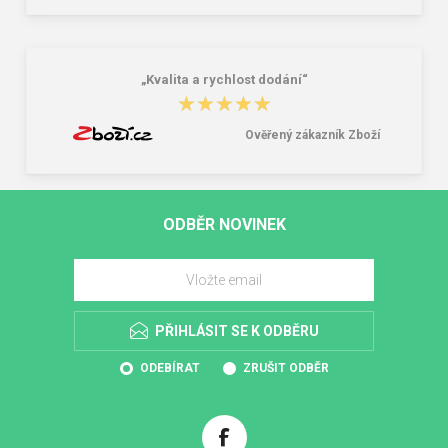
„Kvalita a rychlost dodání“
★★★★★
★★★★★
Ověřený zákazník Zboží
ODBĚR NOVINEK
PŘIHLÁSIT SE K ODBĚRU
ODEBÍRAT
ZRUŠIT ODBĚR