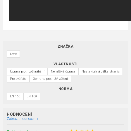
ZNAČKA
Uvex
VLASTNOSTI
Úprava proti poškrábání
Nemlživá úprava
Nastavitelná délka stranic
Pro svářeče
Ochrana proti UV záření
NORMA
EN 166
EN 169
HODNOCENÍ
Zobrazit hodnocení ›