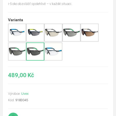
i-5 oko obzvlášť spolehlivě – v každé situaci.
Varianta
489,00 Kč
Výrobce:
Uvex
Kód:
9183045