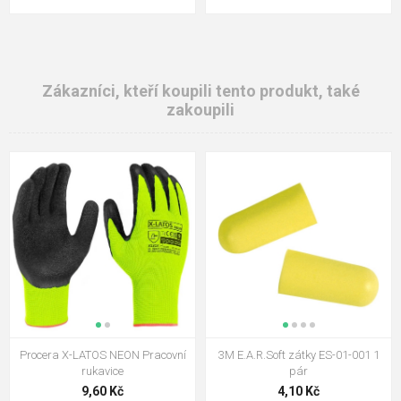
Zákazníci, kteří koupili tento produkt, také
zakoupili
Procera X-LATOS NEON Pracovní
3M E.A.R.Soft zátky ES-01-001 1
rukavice
pár
9,60 Kč
4,10 Kč