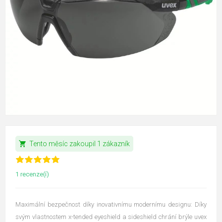
shopping_cart
Tento měsíc zakoupil 1 zákazník
1 recenze(í)
Maximální bezpečnost díky inovativnímu modernímu designu: Díky
svým vlastnostem x-tended eyeshield a sideshield chrání brýle uvex