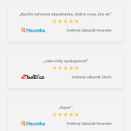
„Rychle vyřízená objednávka, dobré ceny, vše ok.“
Uvex Čistící tekutina 0,5l na brýle s
Ochranný štít VM85, drátěný
★★★★★
★★★★★
pumpičkou
322,00 Kč
108,00 Kč
Ověřený zákazník Heureka
„Jako vždy spokojenost“
★★★★★
★★★★★
Ověřený zákazník Zboží
„Super“
★★★★★
★★★★★
Ověřený zákazník Heureka