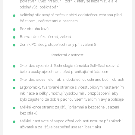
povrstvení uvex infradur – zorník, který se nezamlžuje a je
odolný vůči poškrábání
Volitelný přídavný rámeček nabízí dodatečnou ochranu před
částicemi, nečistotami a prachem
Bez obsahu kovů
Barva rámečku: černá, zelená
Zorník PC: šedý, stupeň ochrany při sváření 5
Komfortní vlastnosti
X-tended eyeshield: Technologie rámečku Soft-Seal uzavírá
čelo a poskytuje ochranu před pronikajícími částicemi
X-tended sideshield nabízí dodatečnou ochranu boční oblasti
Ergonomicky tvarované stranice s vícestupňovým nastavením
inklinace a délky umožňují vysokou míru přizpůsobení, aby
bylo zajištěno, že dobře padnou všem tvarům hlavy a obličeje
Měkké konce stranic zajišťují příjemné a bezpečné usazení
bez otlaků
Měkké, nastavitelné vypodložení v oblasti nosu se přizpůsobí
uživateli a zajišťuje bezpečné usazení bez tlaku