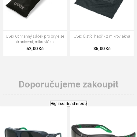
Uvex Ochranný sáček pro brýle se
Uvex Čistící hadřík z mikrovlákna
stranicemi, mikrovlákno
52,00 Kč
35,00 Kč
Doporučujeme zakoupit
High-contrast mode