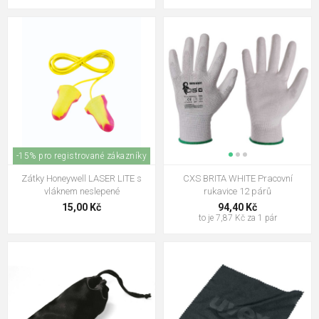
-15% pro registrované zákazníky
Zátky Honeywell LASER LITE s
CXS BRITA WHITE Pracovní
vláknem neslepené
rukavice 12 párů
15,00 Kč
94,40 Kč
to je 7,87 Kč za 1 pár