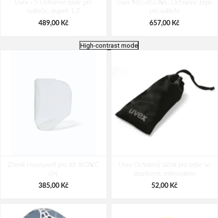
Uvex i-5 Ochranné brýle pro
Uvex MEGASONIC Ochranné brýle
svářeče, stupeň 1,7
pro svářeče
489,00 Kč
657,00 Kč
High-contrast mode
Uvex super f OTG Ochranné
Uvex sportstyle planet Ochranné
Zorník Honeywell pro štít BIONIC
svářečské brýle
Uvex Ochranný sáček pro brýle se
straničkové brýle
čirý
stranicemi, mikrovlákno
490,00 Kč
540,00 Kč
385,00 Kč
52,00 Kč