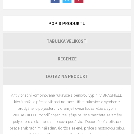
POPIS PRODUKTU
TABULKA VELIKOSTÍ
RECENZE
DOTAZ NA PRODUKT
Antivibrační kombinované rukavice s pěnovou výplní VIBRASHIELD,
která snižuje přenos vibrací na ruce. Hřbet rukavice je vyroben z
prodyšného polyesteru, v dlani je hovězí lícová kůže s výplní
VIBRASHIELD. Pohodlí nošení zajišťuje pružná manžeta ze směsi
polyesteru a elastanu a fleecová podšívka. Doporučené aplikace:
práce s vibračním nářadím, údržba zeleně, práce s motorovou pilou,