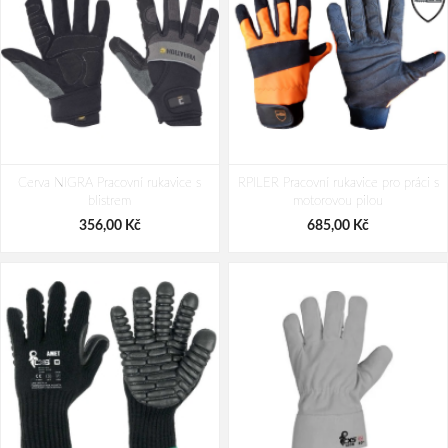
Cerva NIGRA Pracovní rukavice s
RPILER Pracovní rukavice pro práci s
blistrem
motorovou pilou
356,00 Kč
685,00 Kč