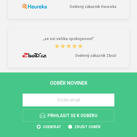
Ověřený zákazník Heureka
„se vsi velika spokojenost“
★★★★★
★★★★★
Ověřený zákazník Zboží
ODBĚR NOVINEK
PŘIHLÁSIT SE K ODBĚRU
ODEBÍRAT
ZRUŠIT ODBĚR