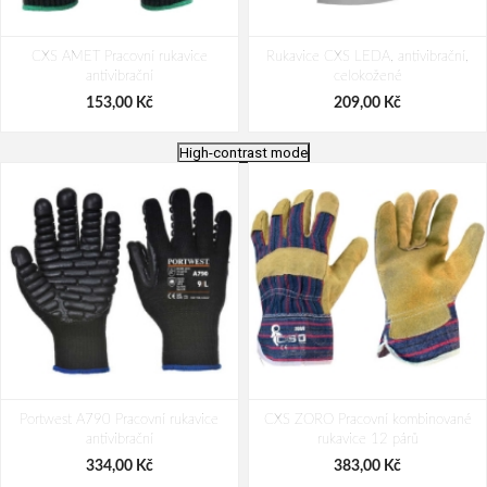
CXS AMET Pracovní rukavice
Rukavice CXS LEDA, antivibrační,
antivibrační
celokožené
153,00 Kč
209,00 Kč
High-contrast mode
ANTI Pracovní antivibrační rukavice
CG EUROSTRONG VIBE
Portwest A790 Pracovní rukavice
CXS ZORO Pracovní kombinované
Antivibrační rukavice
antivibrační
rukavice 12 párů
277,00 Kč
398,00 Kč
334,00 Kč
383,00 Kč