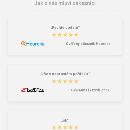
Jak o nás mluví zákazníci
„Rychlé dodání“
CXS PATON Pracovní rukavice
CXS BONO Pracovní celokožené
★★★★★
★★★★★
rukavice
90,00 Kč
48,30 Kč
Ověřený zákazník Heureka
„Vše v naprostém pořádku.“
★★★★★
★★★★★
Ověřený zákazník Zboží
„ok“
★★★★★
★★★★★