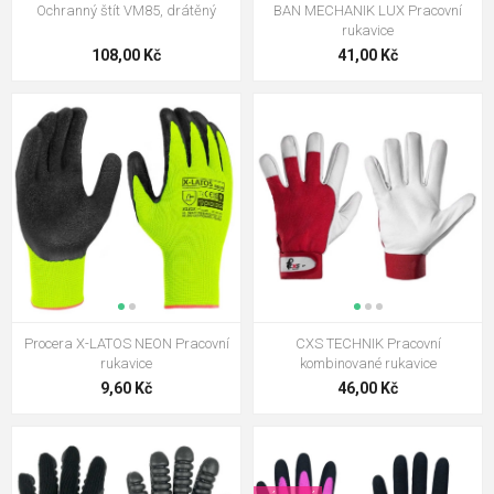
Ochranný štít VM85, drátěný
BAN MECHANIK LUX Pracovní
rukavice
108,00 Kč
41,00 Kč
Procera X-LATOS NEON Pracovní
CXS TECHNIK Pracovní
rukavice
kombinované rukavice
9,60 Kč
46,00 Kč