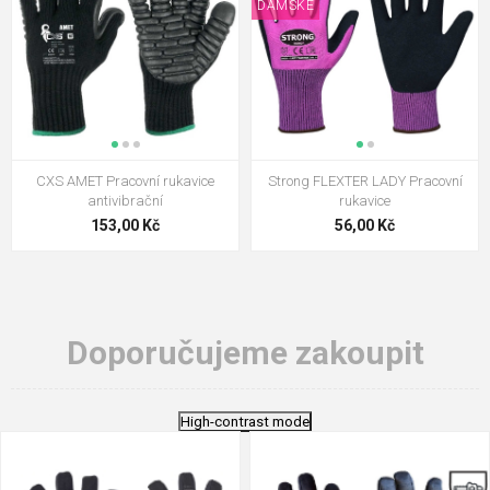
DÁMSKÉ
CXS AMET Pracovní rukavice
Strong FLEXTER LADY Pracovní
antivibrační
rukavice
153,00 Kč
56,00 Kč
Doporučujeme zakoupit
High-contrast mode