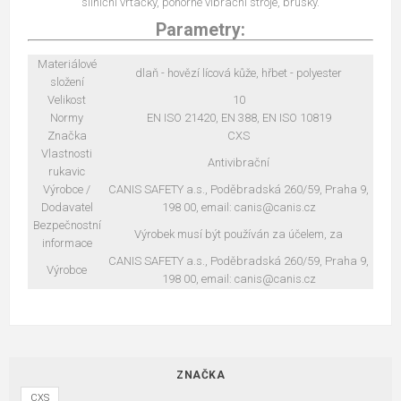
silniční vrtačky, ponorné vibrační stroje, brusky.
Parametry:
Materiálové
dlaň - hovězí lícová kůže, hřbet - polyester
složení
Velikost
10
Normy
EN ISO 21420, EN 388, EN ISO 10819
Značka
CXS
Vlastnosti
Antivibrační
rukavic
Výrobce /
CANIS SAFETY a.s., Poděbradská 260/59, Praha 9,
Dodavatel
198 00, email: canis@canis.cz
Bezpečnostní
Výrobek musí být používán za účelem, za
informace
CANIS SAFETY a.s., Poděbradská 260/59, Praha 9,
Výrobce
198 00, email: canis@canis.cz
ZNAČKA
CXS