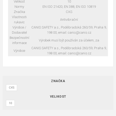
Velikost
10
Normy
EN ISO 21420, EN 388, EN ISO 10819
Značka
CXS
Vlastnosti
Antivibrační
rukavic
Výrobce /
CANIS SAFETY a.s., Poděbradská 260/59, Praha 9,
Dodavatel
198 00, email: canis@canis.cz
Bezpečnostní
Výrobek musí být používán za účelem, za
informace
CANIS SAFETY a.s., Poděbradská 260/59, Praha 9,
Výrobce
198 00, email: canis@canis.cz
ZNAČKA
CXS
VELIKOST
10