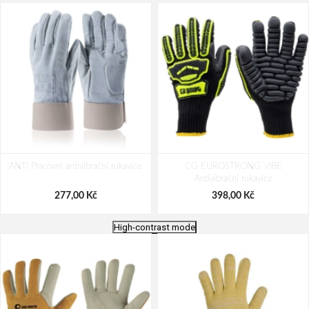
ANTI Pracovní antivibrační rukavice
CG EUROSTRONG VIBE
Antivibrační rukavice
277,00 Kč
398,00 Kč
High-contrast mode