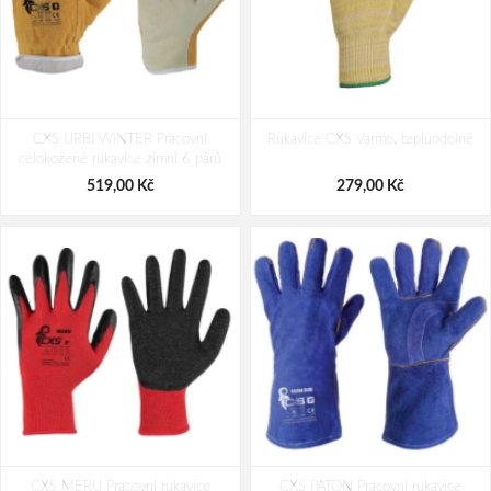
Cerva KILLDEER Pracovní
Portwest A790 Pracovní rukavice
CXS URBI WINTER Pracovní
antivibrační rukavice
Rukavice CXS Varmo, tepluodolné
antivibrační
celokožené rukavice zimní 6 párů
616,00 Kč
334,00 Kč
519,00 Kč
279,00 Kč
CXS MERU Pracovní rukavice
CXS PATON Pracovní rukavice