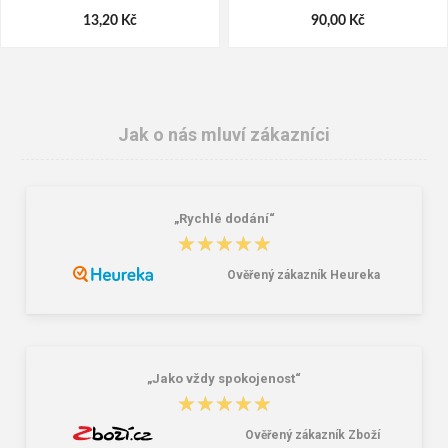
13,20 Kč
90,00 Kč
Jak o nás mluví zákazníci
„Rychlé dodání“
★★★★★
★★★★★
Ověřený zákazník Heureka
CXS TECHNIK Pracovní
CXS TEKPLAST Pracovní
kombinované rukavice
kyselinovzdorné rukavice
46,00 Kč
55,00 Kč
„Jako vždy spokojenost“
★★★★★
★★★★★
Ověřený zákazník Zboží