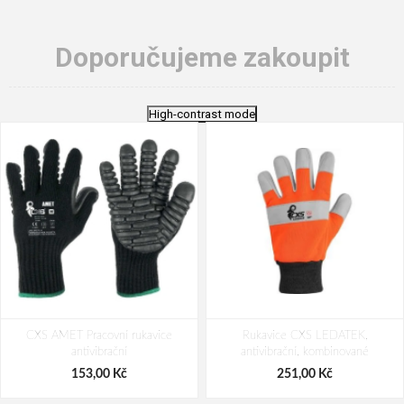
Doporučujeme zakoupit
High-contrast mode
CXS AMET Pracovní rukavice
Rukavice CXS LEDATEK,
antivibrační
antivibrační, kombinované
153,00 Kč
251,00 Kč