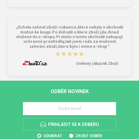
„Ochota sehnat zboží-rukavice,které nebyly v obchodě
možné ke koupi.Po dohodě o které zboží jde,ihned
vložené do e-shopu.Protože v tomto obchodě nakupuji
ochranné prostředky,tak jsem ráda za možnost
sehnání zboží,které bylo i mimo e-shop.“
★★★★★
★★★★★
Ověřený zákazník Zboží
ODBĚR NOVINEK
PŘIHLÁSIT SE K ODBĚRU
ODEBÍRAT
ZRUŠIT ODBĚR