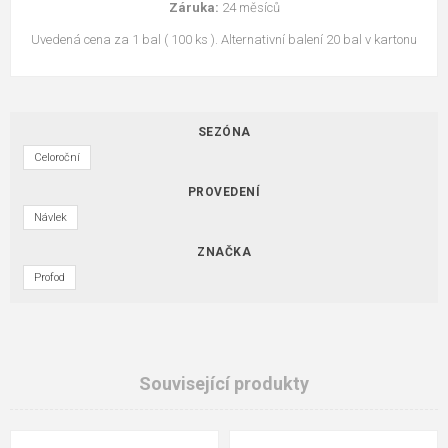
Záruka:
24 měsíců
Uvedená cena za 1 bal ( 100 ks ). Alternativní balení 20 bal v kartonu
SEZÓNA
Celoroční
PROVEDENÍ
Návlek
ZNAČKA
Profod
Související produkty