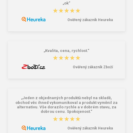
„ok“
Rondon CXS CHEFLINE W-L,
Ansell HYFLEX 11-251 Ochranný
★★★★★
★★★★★
pánský, dlouhý rukáv, bílý
rukávník proti pořezu 1 ks
415,00 Kč
151,00 Kč
Ověřený zákazník Heureka
„Kvalita, cena, rychlost.“
★★★★★
★★★★★
Ověřený zákazník Zboží
„Jeden z objednaných produktů nebyl na skladě,
obchod věc ihned vykomunikoval a produkt vyměnil za
alternativu. Vše dorazilo rychle a v dobrém stavu, za
dobrou cenu. Spokojenost.“
★★★★★
★★★★★
Ověřený zákazník Heureka