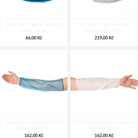
PD-RUKAV-B Návlek na paži PE
PD-RUKAV PP Návlek na paži z
modrý 100 ks
netkané textilie 100 ks
66,00 Kč
219,00 Kč
Cerva ALWAR Ochranný návlek na
Cerva ALWAR Ochranný návlek na
paži modrá 100 ks
paži bílá 100 ks
162,00 Kč
162,00 Kč