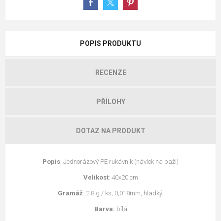
POPIS PRODUKTU
RECENZE
PŘÍLOHY
DOTAZ NA PRODUKT
Popis
: Jednorázový PE rukávník (návlek na paži)
Velikost
: 40x20 cm
Gramáž
: 2,8 g / ks, 0,018mm, hladký.
Barva:
bílá