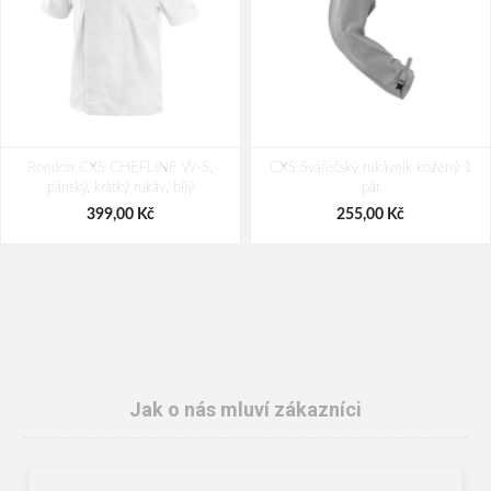
Rondon CXS CHEFLINE W-S,
CXS Svářečský rukávník kožený 1
pánský, krátký rukáv, bílý
pár
399,00 Kč
255,00 Kč
Jak o nás mluví zákazníci