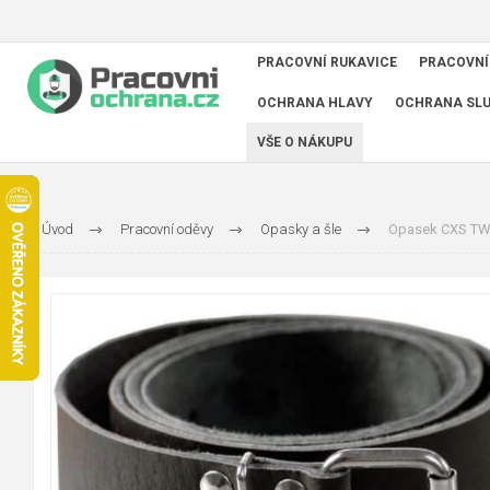
PRACOVNÍ RUKAVICE
PRACOVNÍ
OCHRANA HLAVY
OCHRANA SL
VŠE O NÁKUPU
Úvod
Pracovní oděvy
Opasky a šle
Opasek CXS TWA