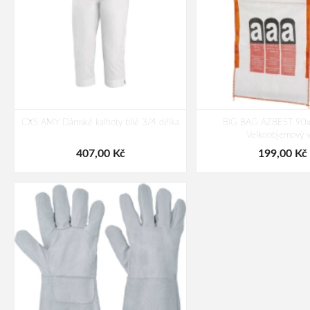
CXS AMY Dámské kalhoty bílé 3/4 délka
BIG BAG AZBEST 90
Velkoobjemový 
407,00 Kč
199,00 Kč