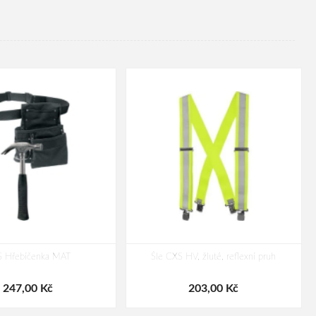
 Hřebíčenka MAT
Šle CXS HV, žluté, reflexní pruh
247,00 Kč
203,00 Kč