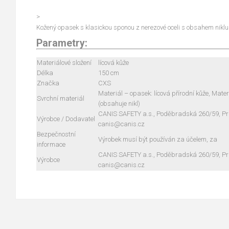
>
Kožený opasek s klasickou sponou z nerezové oceli s obsahem niklu.
Parametry:
Materiálové složení
lícová kůže
Délka
150 cm
Značka
CXS
Materiál – opasek: lícová přírodní kůže, Mate
Svrchní materiál
(obsahuje nikl)
CANIS SAFETY a.s., Poděbradská 260/59, Pra
Výrobce / Dodavatel
canis@canis.cz
Bezpečnostní
Výrobek musí být používán za účelem, za
informace
CANIS SAFETY a.s., Poděbradská 260/59, Pra
Výrobce
canis@canis.cz