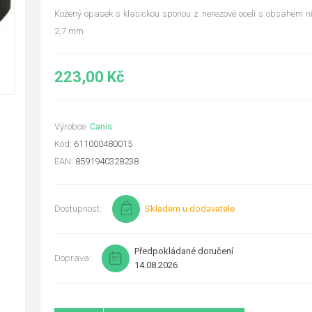
Kožený opasek s klasickou sponou z nerezové oceli s obsahem nik
2,7 mm.
223,00 Kč
Výrobce:
Canis
Kód:
611000480015
EAN:
8591940328238
Dostupnost:
Skladem u dodavatele
Předpokládané doručení
Doprava:
14.08.2026