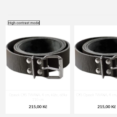
High-contrast mode
Opasek CXS TWANA, 4 cm, kůže, délka
CXS Opasek TWANA, 4 cm,
110 cm
215,00 Kč
215,00 Kč