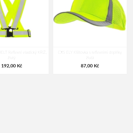
LT Reflexní elastický KŘÍŽ,
CXS ELY Kšiltovka s reflexními doplňky
žlutý
žlutá
192,00 Kč
87,00 Kč