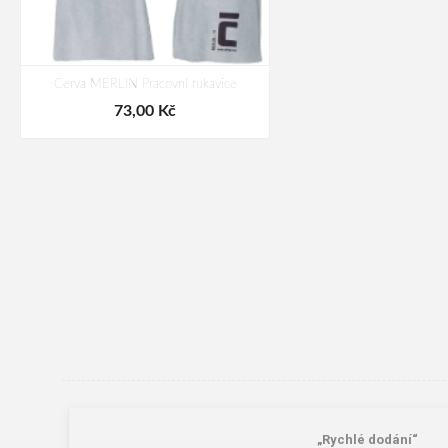
Cerva MERLIN Pracovní rukavice
73,00 Kč
„Rychlé dodání“