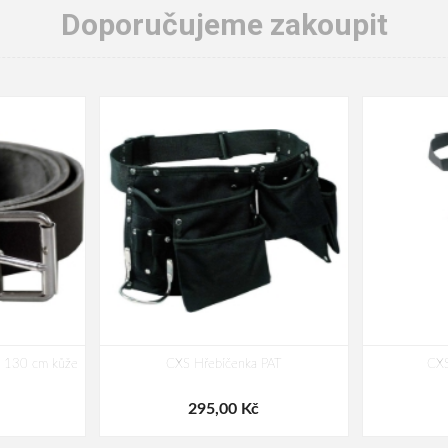
Doporučujeme zakoupit
 130 cm kůže
CXS Hřebíčenka PAT
CXS
295,00 Kč