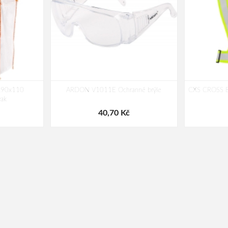
x90x110
ARDON V1011E Ochranné brýle
CXS CROSS BE
vak
40,70 Kč