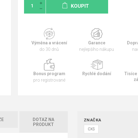
KOUPIT
Výměna a vrácení
Garance
Dopr
do 30 dnů
nejlepšího nákupu
na
Bonus program
Rychlé dodání
Tisíce
z
pro registrované
ZE
DOTAZ NA
ZNAČKA
PRODUKT
CXS