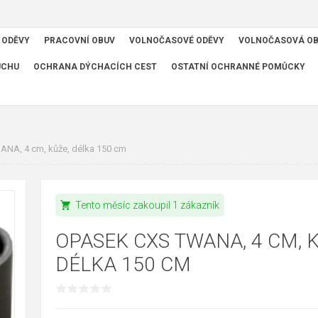
 ODĚVY
PRACOVNÍ OBUV
VOLNOČASOVÉ ODĚVY
VOLNOČASOVÁ O
UCHU
OCHRANA DÝCHACÍCH CEST
OSTATNÍ OCHRANNÉ POMŮCKY
NA, 4 cm, kůže, délka 150 cm
shopping_cart
Tento měsíc zakoupil 1 zákazník
OPASEK CXS TWANA, 4 CM, K
DÉLKA 150 CM