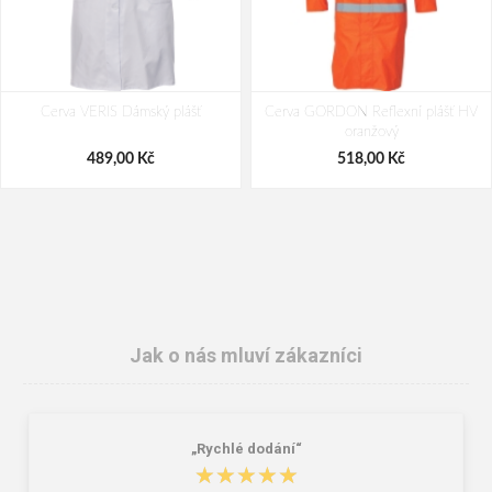
Cerva VERIS Dámský plášť
Cerva GORDON Reflexní plášť HV
oranžový
489,00 Kč
518,00 Kč
Jak o nás mluví zákazníci
„Rychlé dodání“
Červa LATTON Reflexní tričko
Červa TURIA Čepice žlutá
★★★★★
★★★★★
478,00 Kč
94,00 Kč