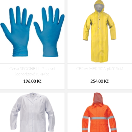
ARDON®PEPE Jednorázový PP
ARDON®SYLVIE bílý Jednorázový
Cerva SPOONBILL Pracovní
plášť bílý
CERVA MERRICA plášť žlutá
PP plášť
jednorázové rukavice
47,70 Kč
47,70 Kč
196,00 Kč
254,00 Kč