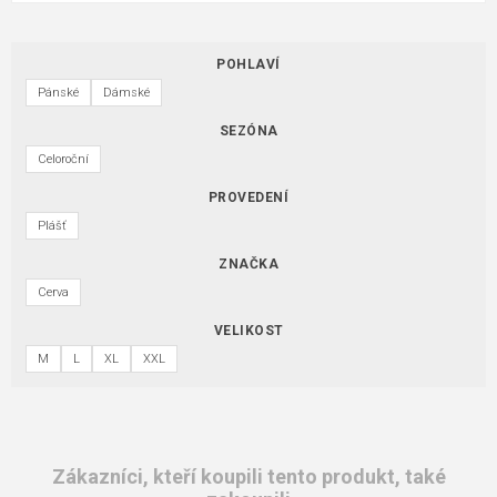
POHLAVÍ
Pánské
Dámské
SEZÓNA
Celoroční
PROVEDENÍ
Plášť
ZNAČKA
Cerva
VELIKOST
M
L
XL
XXL
Zákazníci, kteří koupili tento produkt, také