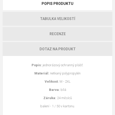
POPIS PRODUKTU
TABULKA VELIKOSTÍ
RECENZE
DOTAZ NA PRODUKT
Popis:
jednorázový ochranný plášť.
Materiál:
netkaný polypropylén
Velikost:
M - 2XL
Barva:
bílá
Záruka:
24 měsíců
balení - 1 / 50 v kartonu.