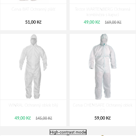
Červa BAT Ochranný plášť
Tector WARTENBERG Ochranná
kombinéza s kapucí
51,00 Kč
49,00 Kč
169,00 Kč
WINRAL Ochranný oblek bílý
Cerva CHEMSAFE Ochranný oblek
C1
49,00 Kč
59,00 Kč
145,00 Kč
High-contrast mode