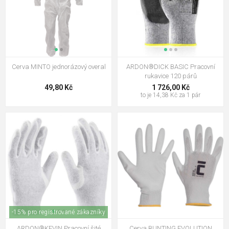
Cerva MINTO jednorázový overal
ARDON®DICK BASIC Pracovní
rukavice 120 párů
49,80 Kč
1 726,00 Kč
to je 14,38 Kč za 1 pár
-15% pro registrované zákazníky
ARDON®KEVIN Pracovní šité
Cerva BUNTING EVOLUTION