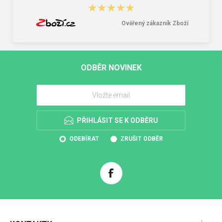
★★★★★
★★★★★
Ověřený zákazník Zboží
ODBĚR NOVINEK
PŘIHLÁSIT SE K ODBĚRU
ODEBÍRAT
ZRUŠIT ODBĚR