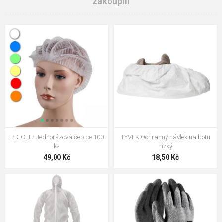
zakoupili
PD-CLIP Jednorázová čepice 100
TYVEK Ochranný návlek na botu
ks
nízký
49,00 Kč
18,50 Kč