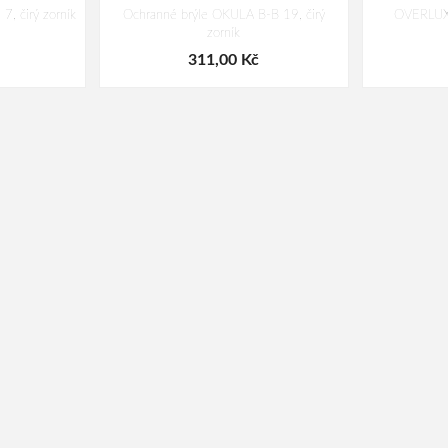
, čirý zorník
Ochranné brýle OKULA B-B 19, čirý
OVERLUX 
zorník
311,00 Kč