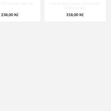
VR ochranné brýle čiré
Uvex sportstyle planet čirý Ochranné
straničkové brýle
238,00 Kč
318,00 Kč