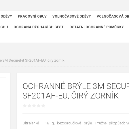
 ODĚVY
PRACOVNÍ OBUV
VOLNOČASOVÉ ODĚVY
VOLNOČASOVÁ O
UCHU
OCHRANA DÝCHACÍCH CEST
OSTATNÍ OCHRANNÉ POMŮCKY
e 3M SecureFit SF201AF-EU, čirý zorník
OCHRANNÉ BRÝLE 3M SECUR
SF201AF-EU, ČIRÝ ZORNÍK
Ultralehké - 18 g, bezobroučkové brýle. Pružné přizpůsobiv