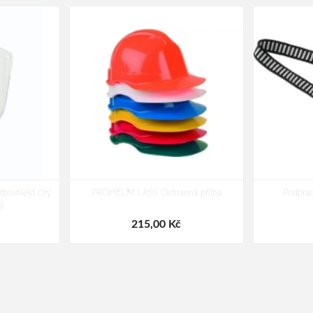
rboshield čirý
PROHELM LASS Ochranná přilba
Podbrad
ý
215,00 Kč