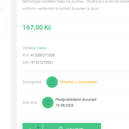
technologie rozdělení tlaku na spánku. Vhodné pro práci při extré
vnitřním i venkovním prostředí, broušení a sport.
167,00 Kč
Výrobce:
Canis
Kód:
412003211300
EAN:
51131272521
Dostupnost:
Skladem u dodavatele
Předpokládané doručení
Doprava:
13.08.2026