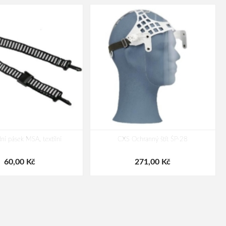
ní pásek MSA, textilní
CXS Ochranný štít ŠP-28
60,00 Kč
271,00 Kč