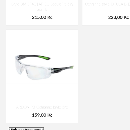
Brýle 3M SF401AF-EU SecureFit, čirý
Ochranné brýle OKULA B-E 7
zorník
215,00 Kč
223,00 Kč
ARDON P3 Ochranné brýle čiré
159,00 Kč
High-contrast mode