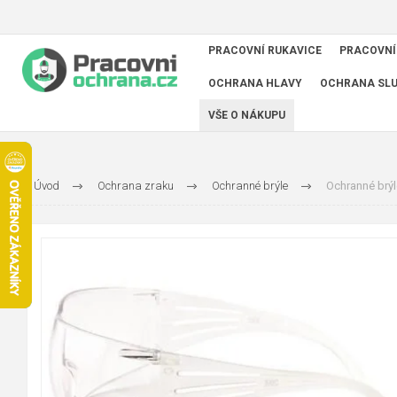
PRACOVNÍ RUKAVICE
PRACOVNÍ
OCHRANA HLAVY
OCHRANA SL
VŠE O NÁKUPU
Úvod
Ochrana zraku
Ochranné brýle
Ochranné brýl