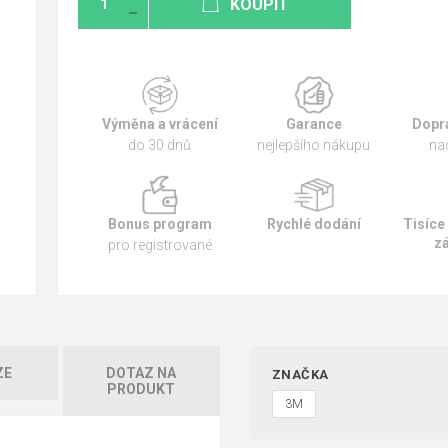
KOUPIT
Výměna a vrácení
Garance
Dopr
do 30 dnů
nejlepšího nákupu
na
Bonus program
Rychlé dodání
Tisíce
z
pro registrované
ZE
DOTAZ NA
ZNAČKA
PRODUKT
3M