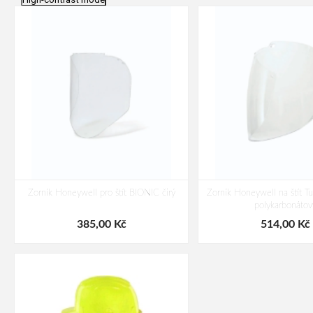
Zorník Honeywell pro štít BIONIC čirý
Zorník Honeywell na štít Tu
polykarbonátov
385,00 Kč
514,00 Kč