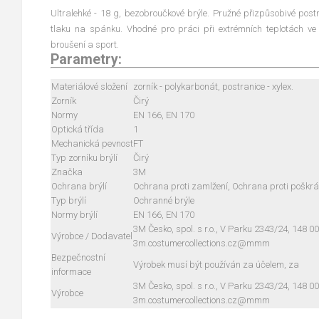
Ultralehké - 18 g, bezobroučkové brýle. Pružné přizpůsobivé postr
tlaku na spánku. Vhodné pro práci při extrémních teplotách ve 
broušení a sport.
Parametry:
Materiálové složení
zorník - polykarbonát, postranice - xylex.
Zorník
Čirý
Normy
EN 166, EN 170
Optická třída
1
Mechanická pevnost
FT
Typ zorníku brýlí
Čirý
Značka
3M
Ochrana brýlí
Ochrana proti zamlžení, Ochrana proti poškr
Typ brýlí
Ochranné brýle
Normy brýlí
EN 166, EN 170
3M Česko, spol. s r.o., V Parku 2343/24, 148 00
Výrobce / Dodavatel
3m.costumercollections.cz@mmm
Bezpečnostní
Výrobek musí být používán za účelem, za
informace
3M Česko, spol. s r.o., V Parku 2343/24, 148 00
Výrobce
3m.costumercollections.cz@mmm