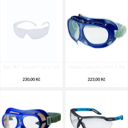
Brýle 3M™ SecureFit™ čiré SF 201
Ochranné brýle OKULA B-E 7, čirý
zorník
230,00 Kč
223,00 Kč