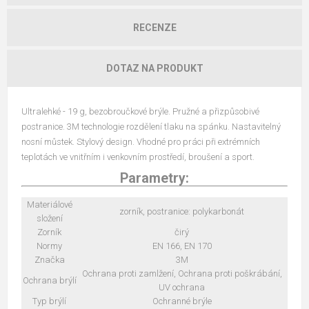
RECENZE
DOTAZ NA PRODUKT
Ultralehké - 19 g, bezobroučkové brýle. Pružné a přizpůsobivé
postranice. 3M technologie rozdělení tlaku na spánku. Nastavitelný
nosní můstek. Stylový design. Vhodné pro práci při extrémních
teplotách ve vnitřním i venkovním prostředí, broušení a sport.
Parametry:
Materiálové
zorník, postranice: polykarbonát
složení
Zorník
čirý
Normy
EN 166, EN 170
Značka
3M
Ochrana proti zamlžení, Ochrana proti poškrábání,
Ochrana brýlí
UV ochrana
Typ brýlí
Ochranné brýle