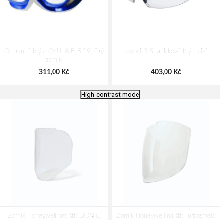
Ochranné brýle OKULA B-B 19, čirý
Uvex i-5 Straničkové brýle čiré
zorník
311,00 Kč
403,00 Kč
High-contrast mode
OVERLUX VR ochranné brýle čiré
Brýle UNIVET 5X9 čiré
Zorník Honeywell pro štít BIONIC
Zorník Honeywell na štít Turboshield
5X9.03.00.00