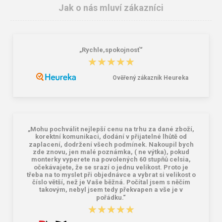
Jak o nás mluví zákazníci
„Rychle,spokojnosť“
★★★★★
★★★★★
Ověřený zákazník Heureka
Podbradní pásek MSA, textilní
CXS sáček na brýle
60,00 Kč
26,00 Kč
„Mohu pochválit nejlepší cenu na trhu za dané zboží,
korektní komunikaci, dodání v přijatelné lhůtě od
zaplacení, dodržení všech podmínek. Nakoupil bych
zde znovu, jen malé poznámka, ( ne výtka), pokud
monterky vyperete na povolených 60 stupňů celsia,
očekávajete, že se srazí o jednu velikost. Proto je
třeba na to myslet při objednávce a vybrat si velikost o
číslo větší, než je Vaše běžná. Počítal jsem s něčím
takovým, nebyl jsem tedy překvapen a vše je v
pořádku.“
★★★★★
★★★★★