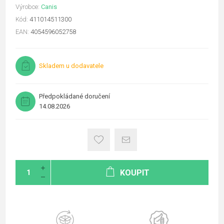
Výrobce:
Canis
Kód:
411014511300
EAN:
4054596052758
Skladem u dodavatele
Předpokládané doručení
14.08.2026
KOUPIT