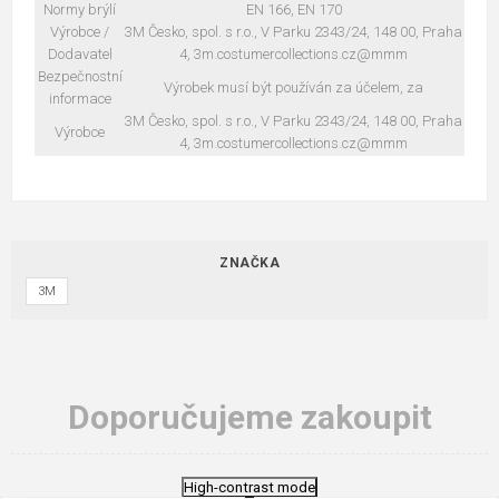
Normy brýlí
EN 166, EN 170
Výrobce /
3M Česko, spol. s r.o., V Parku 2343/24, 148 00, Praha
Dodavatel
4, 3m.costumercollections.cz@mmm
Bezpečnostní
Výrobek musí být používán za účelem, za
informace
3M Česko, spol. s r.o., V Parku 2343/24, 148 00, Praha
Výrobce
4, 3m.costumercollections.cz@mmm
ZNAČKA
3M
Doporučujeme zakoupit
High-contrast mode