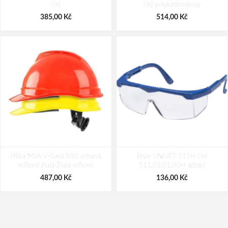
čirý
čirý polykarbonátový
238,00 Kč
403,00 Kč
385,00 Kč
514,00 Kč
Přilba MSA V-Gard 500 větraná,
Brýle UNIVET 511H čiré
reflexní žlutá Žlutá reflexní
511.03.01.00H dětské
487,00 Kč
136,00 Kč