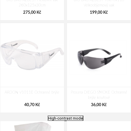
BIG BAG AZBEST Flexibilní vak
BIG BAG AZBEST 90x90x110
260x125x30cm
Velkoobjemový vak
275,00 Kč
199,00 Kč
ARDON V1011E Ochranné brýle
Procera DIEGO SMOKE Ochranné
brýle kouřové
40,70 Kč
36,00 Kč
High-contrast mode