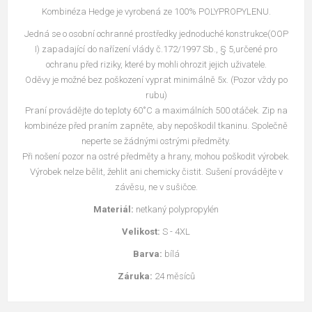
Kombinéza Hedge je vyrobená ze 100% POLYPROPYLENU.
Jedná se o osobní ochranné prostředky jednoduché konstrukce(OOP
I) zapadající do nařízení vlády č.172/1997 Sb., § 5,určené pro
ochranu před riziky, které by mohli ohrozit jejich uživatele.
Oděvy je možné bez poškození vyprat minimálně 5x. (Pozor vždy po
rubu)
Praní provádějte do teploty 60˚C a maximálních 500 otáček. Zip na
kombinéze před praním zapněte, aby nepoškodil tkaninu. Společně
neperte se žádnými ostrými předměty.
Při nošení pozor na ostré předměty a hrany, mohou poškodit výrobek.
Výrobek nelze bělit, žehlit ani chemicky čistit. Sušení provádějte v
závěsu, ne v sušičce.
Materiál:
netkaný polypropylén
Velikost:
S - 4XL
Barva:
bílá
Záruka:
24 měsíců