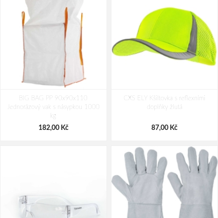
CXS CROSS BELT Reflexní elastický
PACLAN CLASSIC 80L pytle na
BIG BAG PP 90x90x110
KŘÍŽ, žlutý
CXS ELY Kšiltovka s reflexními
odpad 20ks/role
Jednorázový vak s násypkou 1000
doplňky žlutá
192,00 Kč
43,00 Kč
kg
182,00 Kč
87,00 Kč