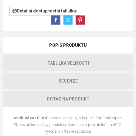
Detailní dostupnostní tabulka
POPIS PRODUKTU
TABULKA VELIKOSTÍ
RECENZE
DOTAZ NA PRODUKT
Kombinéza HEDGE
z netkané textilie, s kapucí. Zapínání zipem.
Stahovatelné rukávy gumičkou. Kombinéza je pratelná na 60°C.
Vyrobeno v České republice.