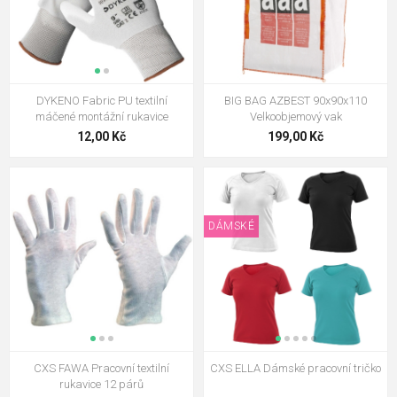
DYKENO Fabric PU textilní
BIG BAG AZBEST 90x90x110
máčené montážní rukavice
Velkoobjemový vak
12,00 Kč
199,00 Kč
DÁMSKÉ
CXS FAWA Pracovní textilní
CXS ELLA Dámské pracovní tričko
rukavice 12 párů