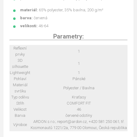
materiál:
65% polyester, 35% bavlna, 200 g/m²
barva:
červená
velikosti:
46-64
Parametry:
Reflexní
1
prvky
3D
1
silhouette
Lightweight
1
Pohlaví
Pánské
Materiál
Polyester / Bavlna
svršku
Typ oděvu
Kraťasy
Střih
COMFORT FIT
Velikost
46
Barva
červené odstíny
ARDON s.r.o.; report@ardon.cz, +420 581 250 061; tř.
Výrobce
Kosmonautů 1221/2a, 779 00 Olomouc, Česká republika