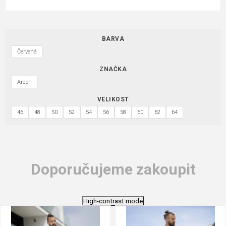
BARVA
Červená
ZNAČKA
Ardon
VELIKOST
46
48
50
52
54
56
58
60
62
64
Doporučujeme zakoupit
High-contrast mode