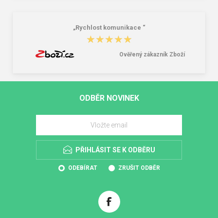
„Rychlost komunikace “
★★★★★
★★★★★
Ověřený zákazník Zboží
ODBĚR NOVINEK
PŘIHLÁSIT SE K ODBĚRU
ODEBÍRAT
ZRUŠIT ODBĚR