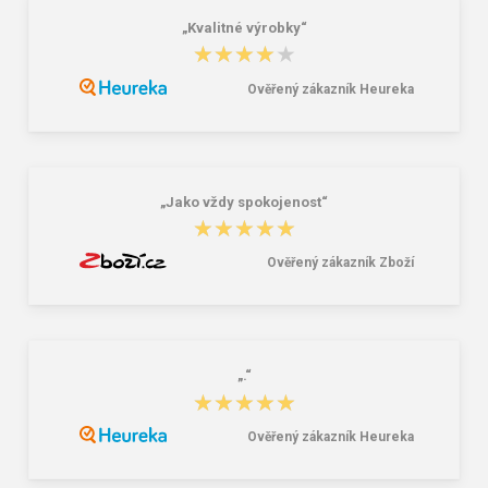
„Kvalitné výrobky“
★★★★★
★★★★★
Ověřený zákazník Heureka
ARDON®URBAN Montérková blůza
ARDON®COOL TREND
červená
Montérková blůza červená
394,00 Kč
399,00 Kč
953,00 Kč
553,00 Kč
„Jako vždy spokojenost“
★★★★★
★★★★★
Ověřený zákazník Zboží
„.“
★★★★★
★★★★★
Ověřený zákazník Heureka