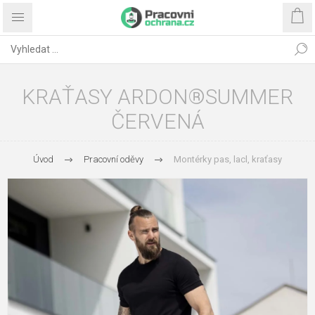
KRAŤASY ARDON®SUMMER
ČERVENÁ
Úvod
Pracovní oděvy
Montérky pas, lacl, kraťasy