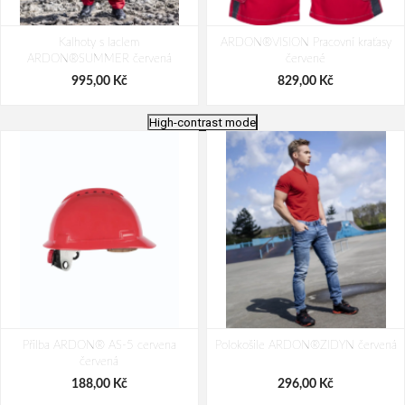
Kalhoty s laclem
ARDON®VISION Pracovní kraťasy
ARDON®SUMMER červená
červené
995,00 Kč
829,00 Kč
High-contrast mode
Kraťasy ARDON®CREATRON®
Kraťasy ARDON®4Xstretch® černá
Přilba ARDON® AS-5 cervena
khaki
Polokošile ARDON®ZIDYN červená
červená
1 069,00 Kč
970,00 Kč
188,00 Kč
296,00 Kč