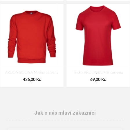
ARDON®DONA Mikina červená
Tričko ARDON®LIMA červená
426,00 Kč
69,00 Kč
Jak o nás mluví zákazníci