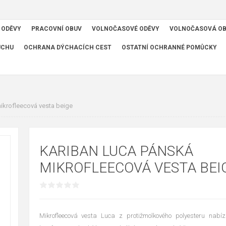
 ODĚVY
PRACOVNÍ OBUV
VOLNOČASOVÉ ODĚVY
VOLNOČASOVÁ O
UCHU
OCHRANA DÝCHACÍCH CEST
OSTATNÍ OCHRANNÉ POMŮCKY
krofleecová vesta beige
KARIBAN LUCA PÁNSKÁ
MIKROFLEECOVÁ VESTA BEI
Mikrofleecová vesta Luca z protižmolkového polyesteru nabízí