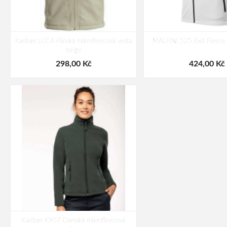
Kariban LUCA Pánská mikrofleecová vesta
MALFINI 525 Exit Fleece 
beige
298,00 Kč
424,00 Kč
Kariban K907 Dámská mikrofleecová