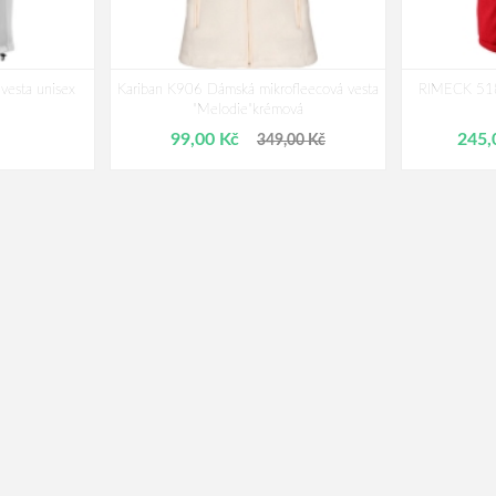
vesta unisex
Kariban K906 Dámská mikrofleecová vesta
RIMECK 518 
"Melodie"krémová
99,00 Kč
245,
349,00 Kč