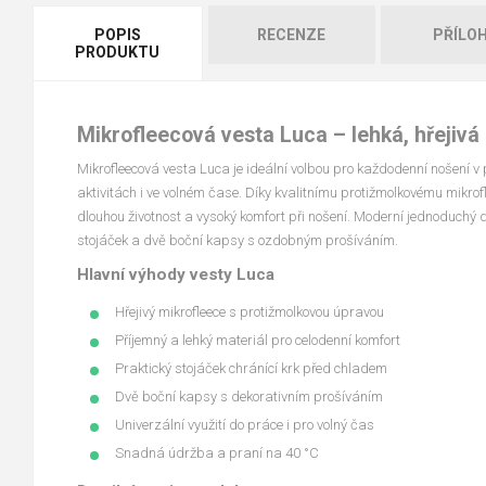
POPIS
RECENZE
PŘÍLO
PRODUKTU
Mikrofleecová vesta Luca – lehká, hřejivá
Mikrofleecová vesta Luca je ideální volbou pro každodenní nošení v 
aktivitách i ve volném čase. Díky kvalitnímu protižmolkovému mikrofl
dlouhou životnost a vysoký komfort při nošení. Moderní jednoduchý 
stojáček a dvě boční kapsy s ozdobným prošíváním.
Hlavní výhody vesty Luca
Hřejivý mikrofleece s protižmolkovou úpravou
Příjemný a lehký materiál pro celodenní komfort
Praktický stojáček chránící krk před chladem
Dvě boční kapsy s dekorativním prošíváním
Univerzální využití do práce i pro volný čas
Snadná údržba a praní na 40 °C