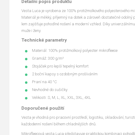
Detailní popis produktu
Vesta Luca je vyrobena ze 100% protižmolkového polyesterového mi
Materiál je měkký, příjemný na dotek a zároveň dostatečně odolný 
lem zajišťuje pohodlné nošení a moderní vzhled. Díky univerzálnímu
muže i ženy.
Technické parametry
Materiál: 100% protižmolkový polyester mikrofleece
Gramáž: 300 g/m²
Stojáček pro lepší tepelný komfort
2 boční kapsy s ozdobným prošíváním
Praní na 40 °C
Nevhodné do sušičky
Velikosti: S, M, L, XL, XXL, 3XL, 4XL
Doporučené použití
Vesta je vhodná pro pracovní prostředí, logistiku, skladování, turisti
každodenní nošení během chladnějších dnů.
Mikrofleecová vesta Luca představuje praktickou kombinaci pohodlí