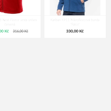
Next Fleece vesta unisex
Kariban K911 Mikrofleecová bunda
červená
"Falco"
00 Kč
330,00 Kč
316,00 Kč