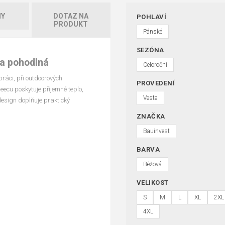
HY
DOTAZ NA
POHLAVÍ
PRODUKT
Pánské
SEZÓNA
 a pohodlná
Celoroční
práci, při outdoorových
PROVEDENÍ
eecu poskytuje příjemné teplo,
Vesta
design doplňuje praktický
ZNAČKA
Bauinvest
BARVA
Béžová
VELIKOST
S
M
L
XL
2XL
4XL