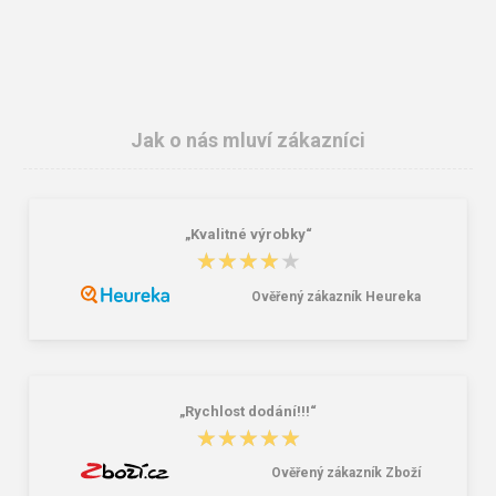
Jak o nás mluví zákazníci
„Kvalitné výrobky“
3M E.A.R.Soft zátky ES-01-001 1
SpurTex® VS Premium / Dětská
★★★★★
★★★★★
pár
3vrstvá nano rouška 10ks
4,10 Kč
90,00 Kč
459,00 Kč
Ověřený zákazník Heureka
„Rychlost dodání!!!“
★★★★★
★★★★★
Ověřený zákazník Zboží