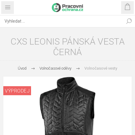
CXS LEONIS PÁNSKÁ VESTA
ČERNÁ
Úvod
Volnočasové oděvy
Volnočasové vesty
VÝPRODEJ