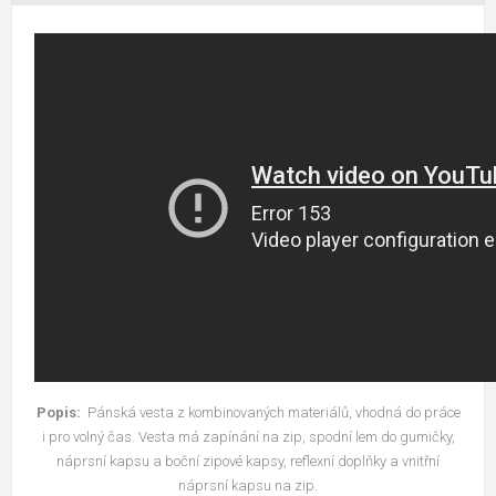
Popis:
Pánská vesta z kombinovaných materiálů, vhodná do práce
i pro volný čas. Vesta má zapínání na zip, spodní lem do gumičky,
náprsní kapsu a boční zipové kapsy, reflexní doplňky a vnitřní
náprsní kapsu na zip.