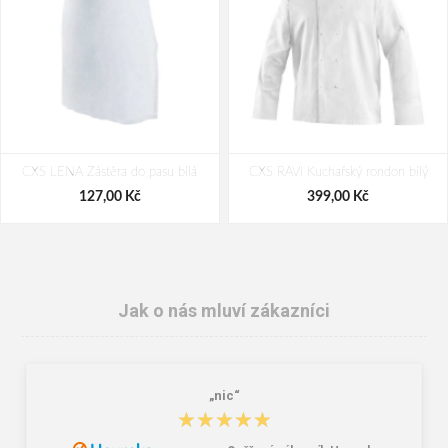
CXS LENA Zástěra do pasu bílá
CXS RAVI Kuchařský rondon bílý
127,00 Kč
399,00 Kč
Jak o nás mluví zákazníci
„nic“
★★★★★
★★★★★