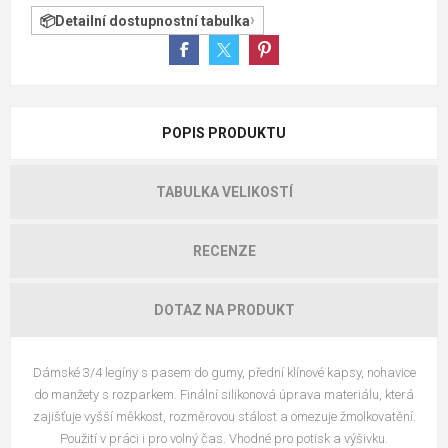
Detailní dostupnostní tabulka
POPIS PRODUKTU
TABULKA VELIKOSTÍ
RECENZE
DOTAZ NA PRODUKT
Dámské 3/4 legíny s pasem do gumy, přední klínové kapsy, nohavice
do manžety s rozparkem. Finální silikonová úprava materiálu, která
zajišťuje vyšší měkkost, rozměrovou stálost a omezuje žmolkovatění.
Použití v práci i pro volný čas. Vhodné pro potisk a výšivku.