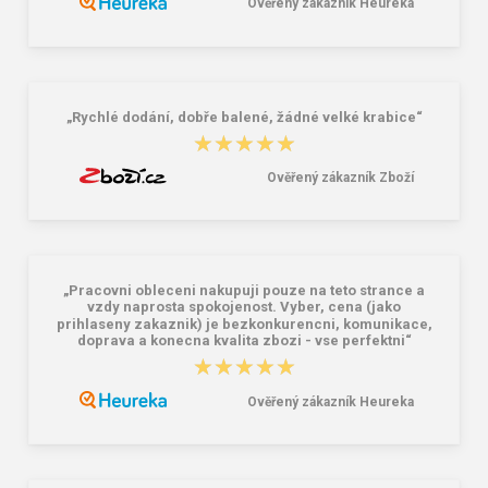
Ověřený zákazník Heureka
CXS CORK LISA Dámské pracovní
PAYPER SUNSET LADY Dámské
pantofle bílé
tričko s krátkým rukávem bílé
372,00 Kč
151,00 Kč
„Rychlé dodání, dobře balené, žádné velké krabice“
★★★★★
★★★★★
Ověřený zákazník Zboží
„Pracovni obleceni nakupuji pouze na teto strance a
vzdy naprosta spokojenost. Vyber, cena (jako
prihlaseny zakaznik) je bezkonkurencni, komunikace,
doprava a konecna kvalita zbozi - vse perfektni“
★★★★★
★★★★★
Ověřený zákazník Heureka