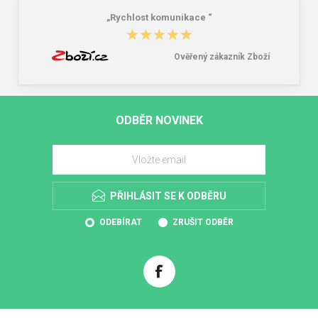
„Rychlost komunikace “
★★★★★
★★★★★
Ověřený zákazník Zboží
ODBĚR NOVINEK
PŘIHLÁSIT SE K ODBĚRU
ODEBÍRAT
ZRUŠIT ODBĚR