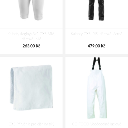
Kalhoty (legíny) 3/4 CXS MIA,
Kalhoty CXS IRIS, dámské, černé
dámské, bílé
263,00 Kč
479,00 Kč
CXS Příručník pro číšníky bílý
CG FOOD Voděodolné laclové