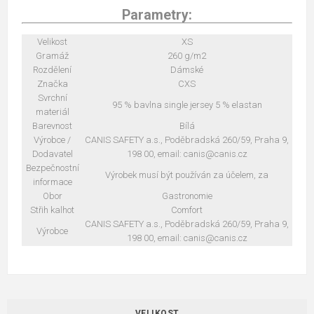
Parametry:
Velikost
XS
Gramáž
260 g/m2
Rozdělení
Dámské
Značka
CXS
Svrchní
95 % bavlna single jersey 5 % elastan
materiál
Barevnost
Bílá
Výrobce /
CANIS SAFETY a.s., Poděbradská 260/59, Praha 9,
Dodavatel
198 00, email: canis@canis.cz
Bezpečnostní
Výrobek musí být používán za účelem, za
informace
Obor
Gastronomie
Střih kalhot
Comfort
CANIS SAFETY a.s., Poděbradská 260/59, Praha 9,
Výrobce
198 00, email: canis@canis.cz
VELIKOST