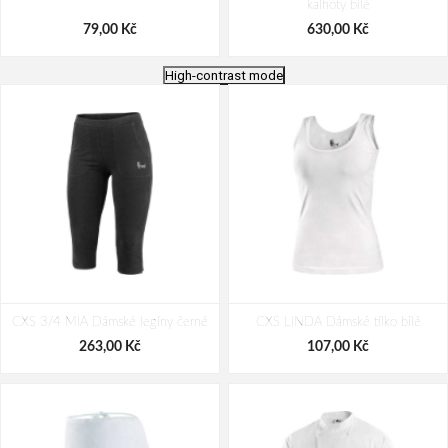
kalhoty bílé
79,00 Kč
630,00 Kč
High-contrast mode
CXS GUSTAV Zástěra s náprsenkou
CXS KLASIK STELA Zástěra s
CXS 3/4 MIA Dámské legíny černé
bílá
CXS LINDA Dámské tílko bílé
náprsenkou bílá
263,00 Kč
79,00 Kč
159,00 Kč
107,00 Kč