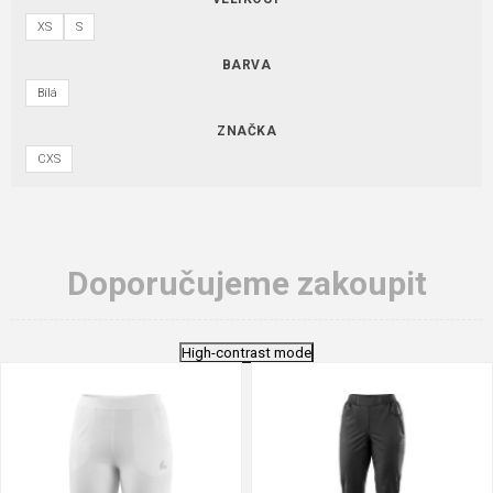
XS
S
BARVA
Bílá
ZNAČKA
CXS
Doporučujeme zakoupit
High-contrast mode