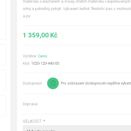
materiálu s elastanem a 4-way stretch materiálu v exponovanýc
volný a pohodlný pohyb. Vybavení kalhot: flexibilní pas s možností
a po
1 359,00 Kč
Výrobce:
Canis
Kód:
1020-120-440-00
Dostupnost:
Pro zobrazení dostupnosti nejdříve vybert
Doprava:
VELIKOST:
*