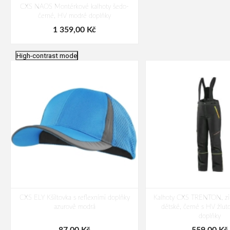
CXS NAOS Montérkové kalhoty šedo-
černé, HV modré doplňky
1 359,00 Kč
High-contrast mode
CXS ELY Kšiltovka s reflexními doplňky
Kalhoty CXS TRENTON, zimn
azurově modrá
dětské, černé s HV žlut
doplňky