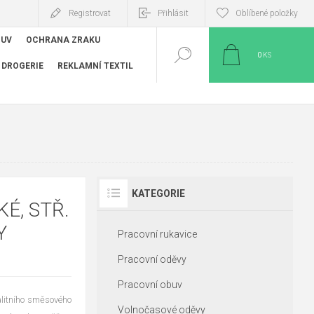
Registrovat
Přihlásit
Oblíbené položky
BUV
OCHRANA ZRAKU
0
KS
DROGERIE
REKLAMNÍ TEXTIL
KATEGORIE
É, STŘ.
Y
Pracovní rukavice
Pracovní oděvy
Pracovní obuv
alitního směsového
Volnočasové oděvy