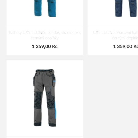
Kalhoty CXS LEONIS, pánské, stř. modré s
CXS LEONIS Pracovní kal
černými doplňky
černými doplňk
1 359,00 Kč
1 359,00 K