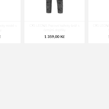
hoty modré s
CXS LEONIS Pracovní kalhoty šedé s
CXS LEONIS
y
černými doplňky
č
1 359,00 Kč