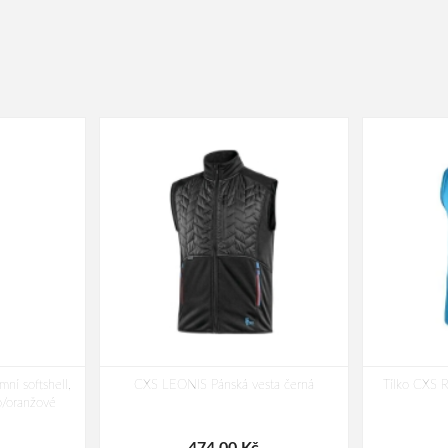
í softshell,
CXS LEONIS Pánská vesta černá
Tílko CXS 
o/oranžové