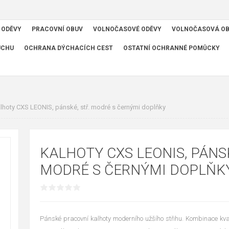
 ODĚVY
PRACOVNÍ OBUV
VOLNOČASOVÉ ODĚVY
VOLNOČASOVÁ O
UCHU
OCHRANA DÝCHACÍCH CEST
OSTATNÍ OCHRANNÉ POMŮCKY
lhoty CXS LEONIS, pánské, stř. modré s černými doplňky
KALHOTY CXS LEONIS, PÁNSK
MODRÉ S ČERNÝMI DOPLŇK
Pánské pracovní kalhoty moderního užšího střihu. Kombinace kv