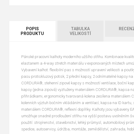
POPIS
TABULKA
RECEN
PRODUKTU
VELIKOSTÍ
Pánské pracovní kalhoty moderního užšího střihu. Kombinace kvali
elastanem a 4-way stretch materiálu v exponovaných místech umož
Vybavení kalhot: flexibilní pas s možností upravení velikosti a pout
pasu protiskluzový potisk, 2 přední kapsy, 2 odnímatelné kapsy n
CORDURA®, stehenní zipové kapsy s možností ventilace, boční kap
kapsy (jedna zipová) vyztuženy materiálem CORDURA®, kapsa na 
přihrádkami, ergonomicky tvarovaná kolena zesílena materiálem
kolenních výztuh bočním vkládáním a ventilací, kapsa na ID kartu,
materiálem CORDURA®, reflexní doplňky. Kalhoty jsou vybaveny
umožňuje snadné prodloužení střihu na vyšší postavu uvolněním š
použití: strojírenství, stavebnictví, lehký průmysl, automobilový prům
spedice, autoservisy, údržba, montáže, zemědělství, zahrada, hob