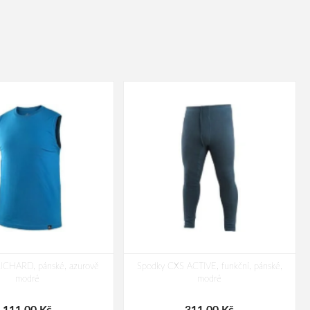
RICHARD, pánské, azurově
Spodky CXS ACTIVE, funkční, pánské,
modré
modré