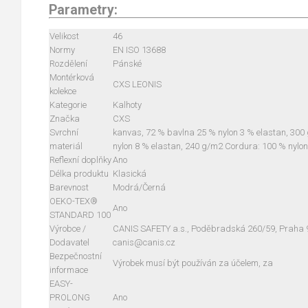
Parametry:
Velikost
46
Normy
EN ISO 13688
Rozdělení
Pánské
Montérková
CXS LEONIS
kolekce
Kategorie
Kalhoty
Značka
CXS
Svrchní
kanvas, 72 % bavlna 25 % nylon 3 % elastan, 300
materiál
nylon 8 % elastan, 240 g/m2 Cordura: 100 % nylo
Reflexní doplňky
Ano
Délka produktu
Klasická
Barevnost
Modrá/Černá
OEKO-TEX®
Ano
STANDARD 100
Výrobce /
CANIS SAFETY a.s., Poděbradská 260/59, Praha 9,
Dodavatel
canis@canis.cz
Bezpečnostní
Výrobek musí být používán za účelem, za
informace
EASY-
PROLONG
Ano