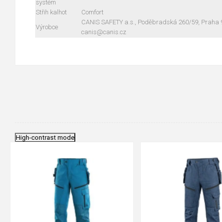
systém
Střih kalhot
Comfort
CANIS SAFETY a.s., Poděbradská 260/59, Praha 9,
Výrobce
canis@canis.cz
High-contrast mode