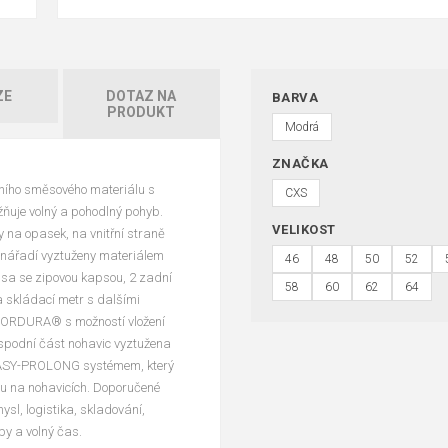
ZE
DOTAZ NA
BARVA
PRODUKT
Modrá
ZNAČKA
tního směsového materiálu s
CXS
ňuje volný a pohodlný pohyb.
VELIKOST
ky na opasek, na vnitřní straně
a nářadí vyztuženy materiálem
46
48
50
52
sa se zipovou kapsou, 2 zadní
58
60
62
64
skládací metr s dalšími
 CORDURA® s možností vložení
 spodní část nohavic vyztužena
 EASY-PROLONG systémem, který
vu na nohavicích. Doporučené
ysl, logistika, skladování,
by a volný čas.