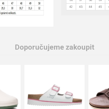
36
37
38
39
42
43
44
45
Doporučujeme zakoupit