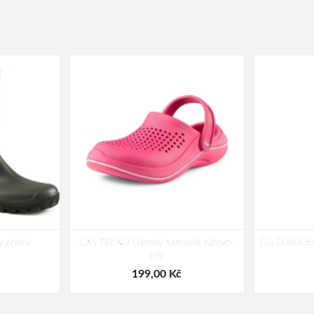
 zelené
CXS TREND Dámský nazouvák růžovo-
CG EUROCHEM
bílý
199,00 Kč