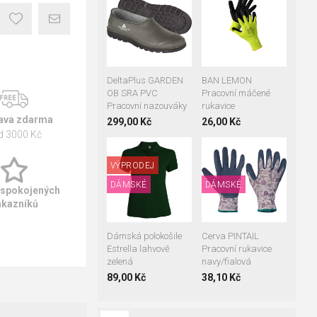
žlutá
oranžová
39
40
41
červená
42
43
44
07
08
09
45
46
47
10
11
DeltaPlus GARDEN
BAN LEMON
OB SRA PVC
Pracovní máčené
Pracovní nazouváky
rukavice
ava zdarma
299,00 Kč
26,00 Kč
d 3000 Kč
XXL
VÝPRODEJ
DÁMSKÉ
DÁMSKÉ
07
08
09
 spokojených
ákazníků
Cerva PINTAIL
Dámská polokošile
Pracovní rukavice
Estrella lahvově
navy/fialová
zelená
38,10 Kč
89,00 Kč