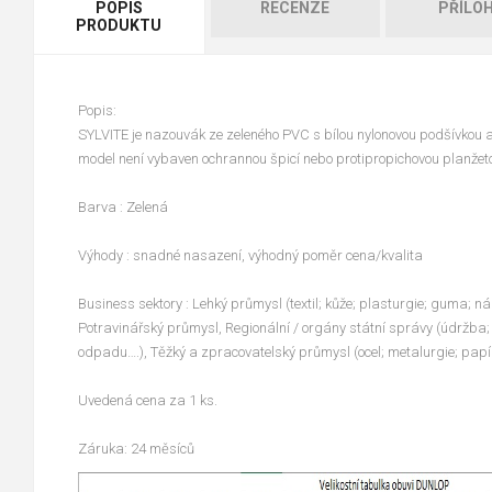
POPIS
RECENZE
PŘÍLO
PRODUKTU
Popis:
SYLVITE je nazouvák ze zeleného PVC s bílou nylonovou podšívkou 
model není vybaven ochrannou špicí nebo protipropichovou planžet
Barva : Zelená
Výhody : snadné nasazení, výhodný poměr cena/kvalita
Business sektory : Lehký průmysl (textil; kůže; plasturgie; guma; ná
Potravinářský průmysl, Regionální / orgány státní správy (údržba; 
odpadu….), Těžký a zpracovatelský průmysl (ocel; metalurgie; papí
Uvedená cena za 1 ks.
Záruka: 24 měsíců