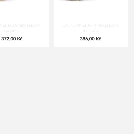
 ZETA Dámský pracovní
CXS CORK ZETA Pánský pracovní
nazouvák
nazouvák
372,00 Kč
386,00 Kč