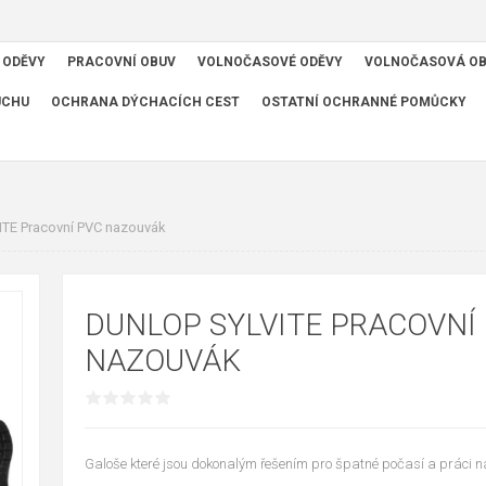
 ODĚVY
PRACOVNÍ OBUV
VOLNOČASOVÉ ODĚVY
VOLNOČASOVÁ O
UCHU
OCHRANA DÝCHACÍCH CEST
OSTATNÍ OCHRANNÉ POMŮCKY
ITE Pracovní PVC nazouvák
DUNLOP SYLVITE PRACOVNÍ
NAZOUVÁK
Galoše které jsou dokonalým řešením pro špatné počasí a práci 