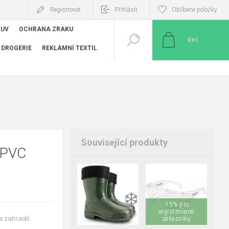
Registrovat
Přihlásit
Oblíbené položky
BUV
OCHRANA ZRAKU
0
KS
DROGERIE
REKLAMNÍ TEXTIL
Související produkty
 PVC
❄️
40
41
42
-15% pro
43
44
45
registrované
na zahradě.
46
47
48
zákazníky
49