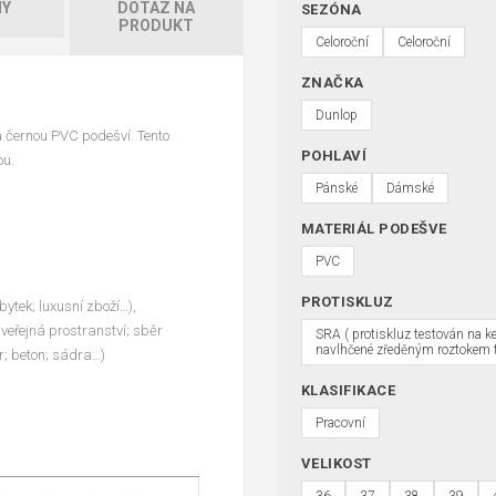
HY
DOTAZ NA
SEZÓNA
PRODUKT
Celoroční
Celoroční
ZNAČKA
Dunlop
a černou PVC podešví. Tento
POHLAVÍ
ou.
Pánské
Dámské
MATERIÁL PODEŠVE
PVC
PROTISKLUZ
bytek; luxusní zboží…),
veřejná prostranství; sběr
SRA ( protiskluz testován na k
navlhčené zředěným roztokem t
r; beton; sádra…)
KLASIFIKACE
Pracovní
VELIKOST