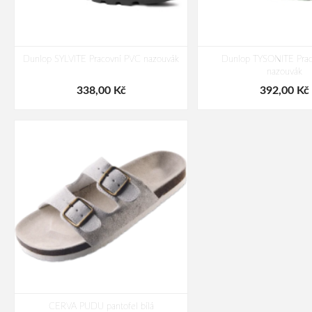
Dunlop SYLVITE Pracovní PVC nazouvák
Dunlop TYSONITE Prac
nazouvák
338,00 Kč
392,00 Kč
CERVA PUDU pantofel bílá