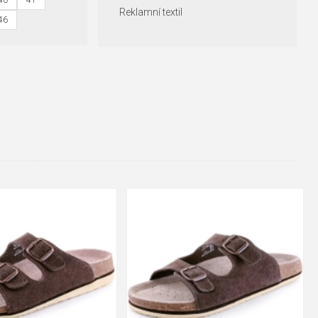
40
41
Reklamní textil
46