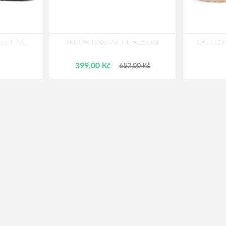
ovní PVC
ARDON JUNO WHITE Nazouvák
CXS CORK
399,00 Kč
652,00 Kč