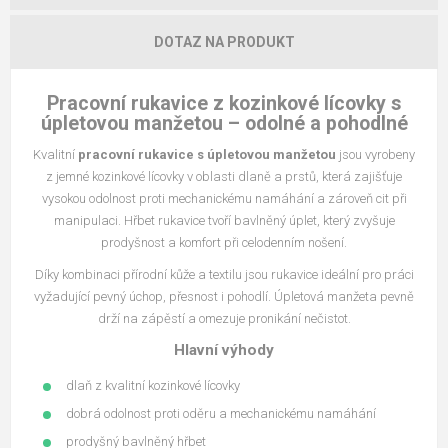
DOTAZ NA PRODUKT
Pracovní rukavice z kozinkové lícovky s
úpletovou manžetou – odolné a pohodlné
Kvalitní
pracovní rukavice s úpletovou manžetou
jsou vyrobeny
z jemné kozinkové lícovky v oblasti dlaně a prstů, která zajišťuje
vysokou odolnost proti mechanickému namáhání a zároveň cit při
manipulaci. Hřbet rukavice tvoří bavlněný úplet, který zvyšuje
prodyšnost a komfort při celodenním nošení.
Díky kombinaci přírodní kůže a textilu jsou rukavice ideální pro práci
vyžadující pevný úchop, přesnost i pohodlí. Úpletová manžeta pevně
drží na zápěstí a omezuje pronikání nečistot.
Hlavní výhody
dlaň z kvalitní kozinkové lícovky
dobrá odolnost proti oděru a mechanickému namáhání
prodyšný bavlněný hřbet