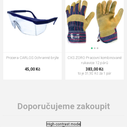
Procera CARLOS Ochranné brýle
CXS ZORO Pracovní kombinované
rukavice 12 párů
45,00 Kč
383,00 Kč
to je 31,92 Kč za 1 pár
Doporučujeme zakoupit
High-contrast mode