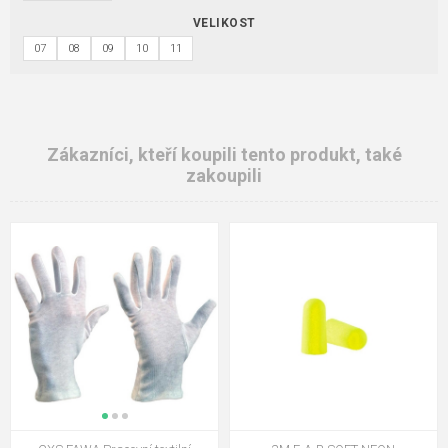
VELIKOST
07
08
09
10
11
Zákazníci, kteří koupili tento produkt, také
zakoupili