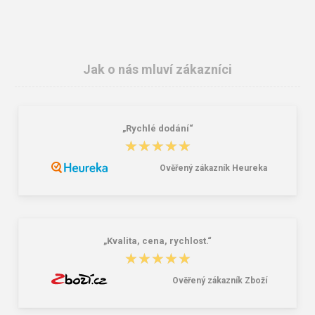
Jak o nás mluví zákazníci
„Rychlé dodání“
FF TWITE LIGHT Pracovní rukavice
Zátkové chrániče sluchu CXS CortiX
★★★★★
★★★★★
12 párů
FEP-03, bal. 50 párů
377,00 Kč
127,00 Kč
Ověřený zákazník Heureka
„Kvalita, cena, rychlost.“
★★★★★
★★★★★
Ověřený zákazník Zboží