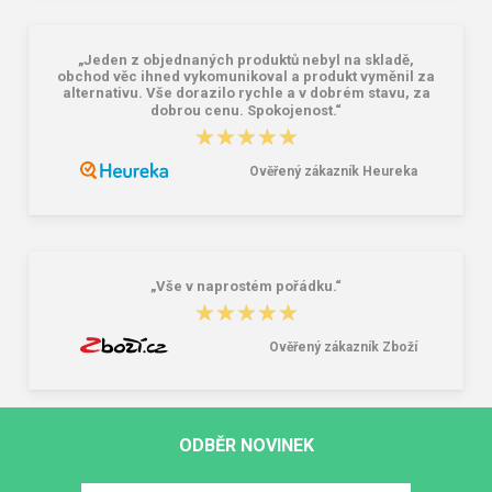
„Jeden z objednaných produktů nebyl na skladě,
obchod věc ihned vykomunikoval a produkt vyměnil za
alternativu. Vše dorazilo rychle a v dobrém stavu, za
dobrou cenu. Spokojenost.“
★★★★★
★★★★★
Ověřený zákazník Heureka
„Vše v naprostém pořádku.“
★★★★★
★★★★★
Ověřený zákazník Zboží
ODBĚR NOVINEK