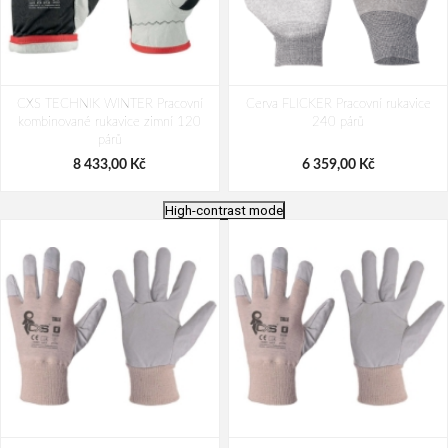
CXS TECHNIK WINTER Pracovní
Cerva FLICKER Pracovní rukavice
kombinované rukavice zimní 120
240 párů
párů
8 433,00 Kč
6 359,00 Kč
High-contrast mode
CXS ASTAR Pracovní kožené
Cerva HAWK Pracovní rukavice 120