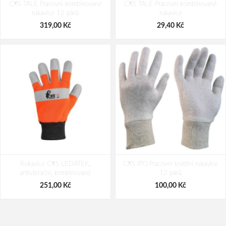
CXS TALE Pracovní kombinované
rukavice 120 párů
CXS TALE Pracovní kombinované
párů
rukavice 12 párů
rukavice
7 206,00 Kč
7 070,00 Kč
319,00 Kč
29,40 Kč
Rukavice CXS LEDATEK,
CXS IPO Pracovní textilní rukavice
antivibrační, kombinované
12 párů
251,00 Kč
100,00 Kč