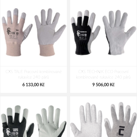
CXS TALE Pracovní kombinované
CXS TECHNIK ECO Pracovní
rukavice 240 párů
kombinované rukavice 240 párů
6 133,00 Kč
9 506,00 Kč