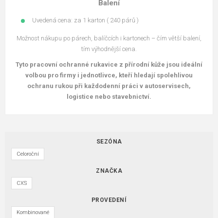
Balení
Uvedená cena: za 1 karton ( 240 párů )
Možnost nákupu po párech, balíčcích i kartonech – čím větší balení,
tím výhodnější cena.
Tyto pracovní ochranné rukavice z přírodní kůže jsou ideální
volbou pro firmy i jednotlivce, kteří hledají spolehlivou
ochranu rukou při každodenní práci v autoservisech,
logistice nebo stavebnictví.
SEZÓNA
Celoroční
ZNAČKA
CXS
PROVEDENÍ
Kombinované