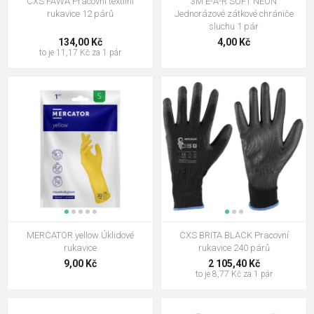
CXS FAWA Pracovní textilní
3M E-A-R SOFT NEON
rukavice 12 párů
Jednorázové zátkové chrániče
sluchu 1 pár
134,00 Kč
4,00 Kč
to je 11,17 Kč za 1 pár
MERCATOR yellow Úklidové
CXS BRITA BLACK Pracovní
rukavice
rukavice 240 párů
9,00 Kč
2 105,40 Kč
to je 8,77 Kč za 1 pár