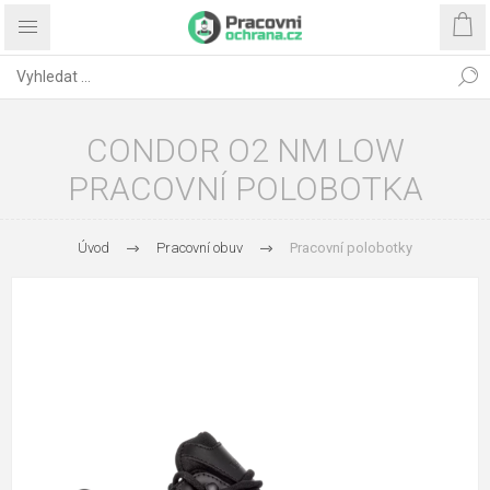
CONDOR O2 NM LOW
PRACOVNÍ POLOBOTKA
Úvod
Pracovní obuv
Pracovní polobotky