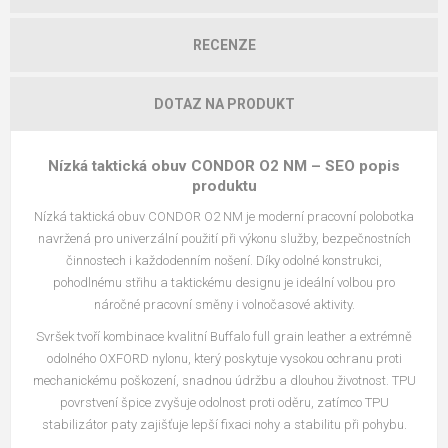
RECENZE
DOTAZ NA PRODUKT
Nízká taktická obuv CONDOR O2 NM – SEO popis
produktu
Nízká taktická obuv CONDOR O2 NM je moderní pracovní polobotka
navržená pro univerzální použití při výkonu služby, bezpečnostních
činnostech i každodenním nošení. Díky odolné konstrukci,
pohodlnému střihu a taktickému designu je ideální volbou pro
náročné pracovní směny i volnočasové aktivity.
Svršek tvoří kombinace kvalitní Buffalo full grain leather a extrémně
odolného OXFORD nylonu, který poskytuje vysokou ochranu proti
mechanickému poškození, snadnou údržbu a dlouhou životnost. TPU
povrstvení špice zvyšuje odolnost proti oděru, zatímco TPU
stabilizátor paty zajišťuje lepší fixaci nohy a stabilitu při pohybu.