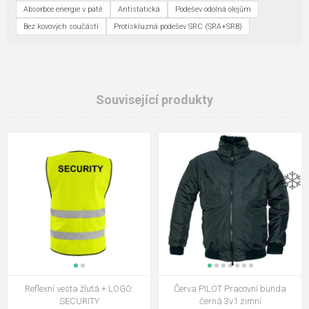
Absorbce energie v patě
Antistatická
Podešev odolná olejům
Bez kovových součástí
Protiskluzná podešev SRC (SRA+SRB)
Související produkty
❄️
Reflexní vesta žlutá + LOGO:
Červa PILOT Pracovní bunda
SECURITY
černá 3v1 zimní