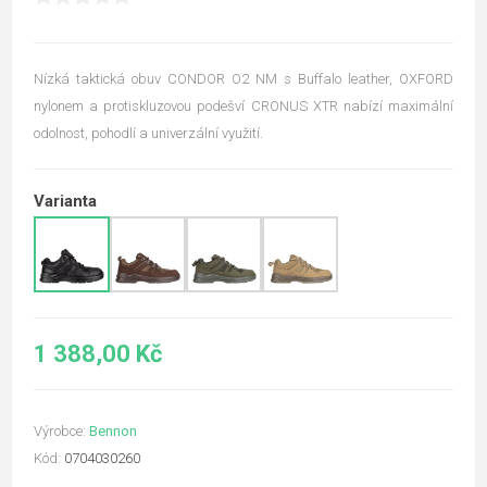
Nízká taktická obuv CONDOR O2 NM s Buffalo leather, OXFORD
nylonem a protiskluzovou podešví CRONUS XTR nabízí maximální
odolnost, pohodlí a univerzální využití.
Varianta
1 388,00 Kč
Výrobce:
Bennon
Kód:
0704030260