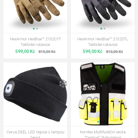
HexArmor HexBlue™ 2132CYT
HexArmor HexBlue™ 2132STL
Taktické rukavice
Taktické rukavice
599,00 Kč
599,00 Kč
810,00 Kč
810,00 Kč
❄️
Cerva DEEL LED čepice s lampou
Korntex Multifunkční vesta
černá
"Tactical" žluto/černá