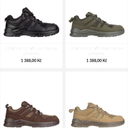
CONDOR O2 NM Low Pracovní
CONDOR O2 NM Khaki Pracovní
polobotka
polobotka
1 388,00 Kč
1 388,00 Kč