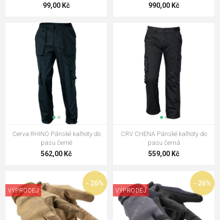
99,00 Kč
990,00 Kč
Cerva RHINO Pánské kalhoty do
CRV CHENA Pánské kalhoty do
pasu černé
pasu černá
562,00 Kč
559,00 Kč
- 26%
- 26%
VÝPRODEJ
VÝPRODEJ