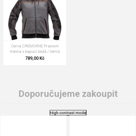
Cerva CREMORNE Pracovní
mikina s kapucí šedá / černá
789,00 Kč
Doporučujeme zakoupit
High-contrast mode