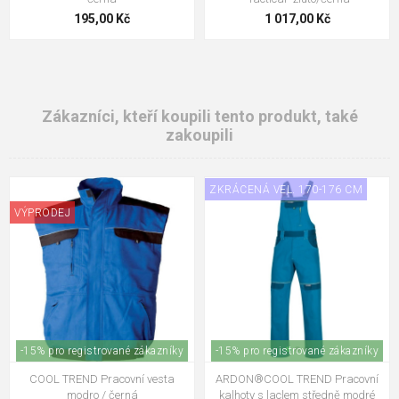
195,00 Kč
1 017,00 Kč
Zákazníci, kteří koupili tento produkt, také
zakoupili
ZKRÁCENÁ VEL. 170-176 CM
VÝPRODEJ
-15% pro registrované zákazníky
-15% pro registrované zákazníky
COOL TREND Pracovní vesta
ARDON®COOL TREND Pracovní
modro / černá
kalhoty s laclem středně modré