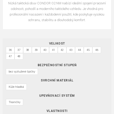
Nízká taktická obuv CONDOR O2 NM nabízí ideální spojení pracovní
odolnosti, pohodlí a moderního taktického vzhledu. Je vhodná pro
profesionální nasazení i každodenní použití, kde poskytuje vysokou
ochranu, stabilitu a dlouhodobý komfort.
VELIKOST
36
37
38
39
40
41
42
43
44
45
46
47
48
BEZPEČNOSTNÍ STUPEŇ
bez vyztužené špičky
SVRCHNÍ MATERIÁL
Kůže hladká
UPEVŇOVACÍ SYSTÉM
Tkaničky
VLASTNOSTI