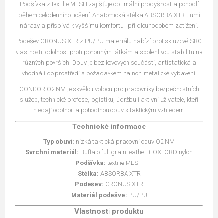
Podšívka z textilie MESH zajišťuje optimální prodyšnost a pohodlí
během celodenního nošení. Anatomická stélka ABSORBA XTR tlumí
nárazy a přispívá k vyššímu komfortu i při dlouhodobém zatížení.
Podešev CRONUS XTR z PU/PU materiálu nabízí protiskluzové SRC
vlastnosti, odolnost proti pohonným látkám a spolehlivou stabilitu na
různých površích. Obuv je bez kovových součástí, antistatická a
vhodná i do prostředí s požadavkem na non-metalické vybavení.
CONDOR O2 NM je skvělou volbou pro pracovníky bezpečnostních
služeb, technické profese, logistiku, údržbu i aktivní uživatele, kteří
hledají odolnou a pohodlnou obuv s taktickým vzhledem.
Technické informace
Typ obuvi:
nízká taktická pracovní obuv O2 NM
Svrchní materiál:
Buffalo full grain leather + OXFORD nylon
Podšívka:
textilie MESH
Stélka:
ABSORBA XTR
Podešev:
CRONUS XTR
Materiál podešve:
PU/PU
Vlastnosti produktu