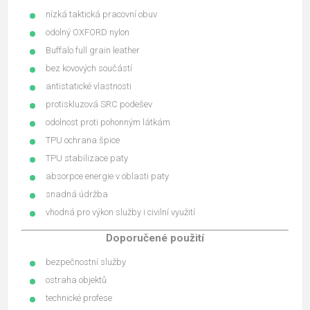
nízká taktická pracovní obuv
odolný OXFORD nylon
Buffalo full grain leather
bez kovových součástí
antistatické vlastnosti
protiskluzová SRC podešev
odolnost proti pohonným látkám
TPU ochrana špice
TPU stabilizace paty
absorpce energie v oblasti paty
snadná údržba
vhodná pro výkon služby i civilní využití
Doporučené použití
bezpečnostní služby
ostraha objektů
technické profese