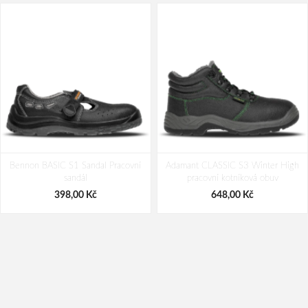
Bennon BASIC S1 Sandal Pracovní
Adamant CLASSIC S3 Winter High
sandál
pracovní kotníková obuv
398,00 Kč
648,00 Kč