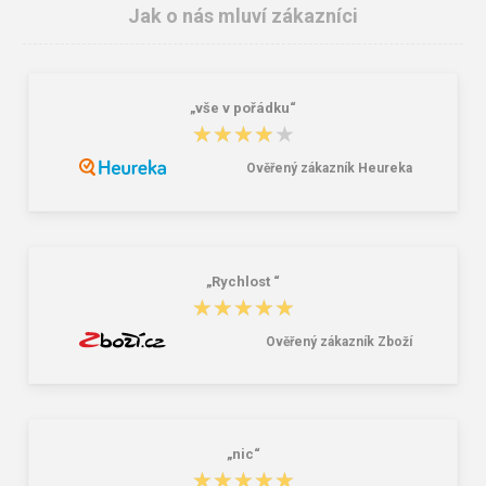
Jak o nás mluví zákazníci
„vše v pořádku“
Adamant CLASSIC S1P High
RAVEN MF ESD S1 SRC Pracovní
★★★★★
★★★★★
Pracovní kotníková obuv
polobotka bílá
578,00 Kč
550,00 Kč
Ověřený zákazník Heureka
„Rychlost “
★★★★★
★★★★★
Ověřený zákazník Zboží
„nic“
★★★★★
★★★★★