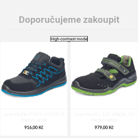
Doporučujeme zakoupit
High-contrast mode
Cerva RAVEN SPORTY S1P ESD SR
Cerva HALWILL ESD SANDAL S1P
Pracovní sandál
Pracovní sandál
916,00 Kč
979,00 Kč