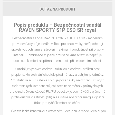
DOTAZ NA PRODUKT
Popis produktu – Bezpečnostní sandál
RAVEN SPORTY S1P ESD SR royal
Bezpečnostní sandál RAVEN SPORTY S1P ESD SR v moderním
provedení „royal“ je ideální volbou pro pracovníky, kteří potřebují
spolehlivou ochranu a zároveň maximální prodyšnost při práci v
interiéru. Kombinace štípané broušené kůže a textilie zajišťuje
odolnost, komfort a optimální ventilaci i při celodenním nošení.
Sandál je vybaven ocelovou tužinkou a ocelovou stélkou proti
propichu, které chrání chodidlo před nárazy a ostrými předměty.
Antistatická a ESD stélka splňuje požadavky na ochranu citlivých
elektronických komponentů, což oceníte zejména v průmyslových
provozech. Dvousložková PU/PU podešev je odolná vůči olejům, má
protiskluzové vlastnosti (SR) a zajišťuje absorpci energie v patní
části pro vyšší komfort při chůzi.
Díky své lehké konstrukci a otevřenému designu je model ideální pro