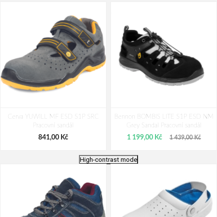
Cerva YUWILL MF ESD S1P SRC
Bennon BOMBIS LITE S1P ESD NM
Pracovní sandál
Grey Sandal Pracovní sandál
841,00 Kč
1 199,00 Kč
1 439,00 Kč
High-contrast mode