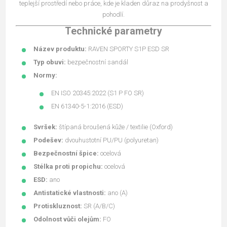
teplejší prostředí nebo práce, kde je kladen důraz na prodyšnost a
pohodlí.
Technické parametry
Název produktu:
RAVEN SPORTY S1P ESD SR
Typ obuvi:
bezpečnostní sandál
Normy:
EN ISO 20345:2022 (S1 P FO SR)
EN 61340-5-1:2016 (ESD)
Svršek:
štípaná broušená kůže / textilie (Oxford)
Podešev:
dvouhustotní PU/PU (polyuretan)
Bezpečnostní špice:
ocelová
Stélka proti propichu:
ocelová
ESD:
ano
Antistatické vlastnosti:
ano (A)
Protiskluznost:
SR (A/B/C)
Odolnost vůči olejům:
FO