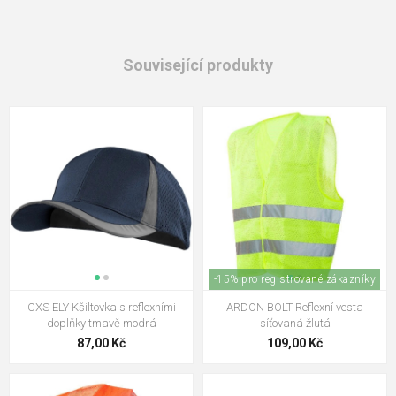
Související produkty
-15% pro registrované zákazníky
CXS ELY Kšiltovka s reflexními
ARDON BOLT Reflexní vesta
doplňky tmavě modrá
síťovaná žlutá
87,00 Kč
109,00 Kč