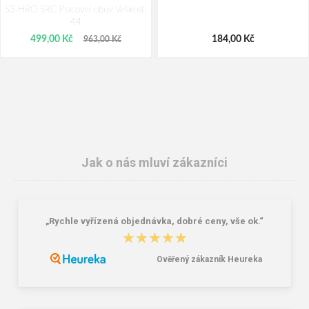
S3 HRO SRC Pracovní obuv Velikost:
44
499,00 Kč
184,00 Kč
963,00 Kč
Jak o nás mluví zákazníci
„Rychle vyřízená objednávka, dobré ceny, vše ok.“
Červa NOYO ESD Antistatické tričko
Cerva NOYO ESD Antistatické V-
★★★★★
★★★★★
modré
tričko navy
334,00 Kč
385,00 Kč
Ověřený zákazník Heureka