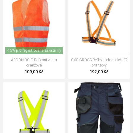
-15% pro registrované zákazníky
ARDON BOLT Reflexní vesta
CXS CROSS Reflexní elastický kříž
oranžová
oranžový
109,00 Kč
192,00 Kč