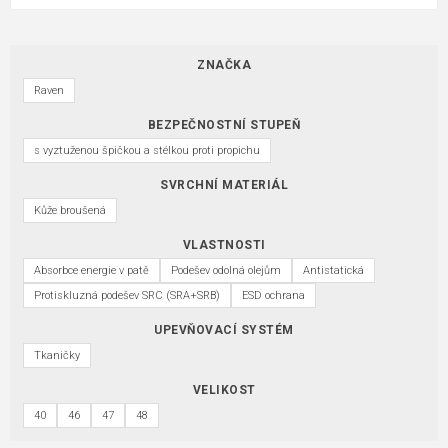
ZNAČKA
Raven
BEZPEČNOSTNÍ STUPEŇ
s vyztuženou špičkou a stélkou proti propichu
SVRCHNÍ MATERIÁL
Kůže broušená
VLASTNOSTI
Absorbce energie v patě
Podešev odolná olejům
Antistatická
Protiskluzná podešev SRC (SRA+SRB)
ESD ochrana
UPEVŇOVACÍ SYSTÉM
Tkaničky
VELIKOST
40
46
47
48