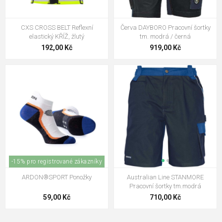
CXS CROSS BELT Reflexní
Červa DAYBORO Pracovní šortky
elastický KŘÍŽ, žlutý
tm. modrá / černá
192,00 Kč
919,00 Kč
-15% pro registrované zákazníky
ARDON®SPORT Ponožky
Australian Line STANMORE
Pracovní šortky tm.modrá
59,00 Kč
710,00 Kč