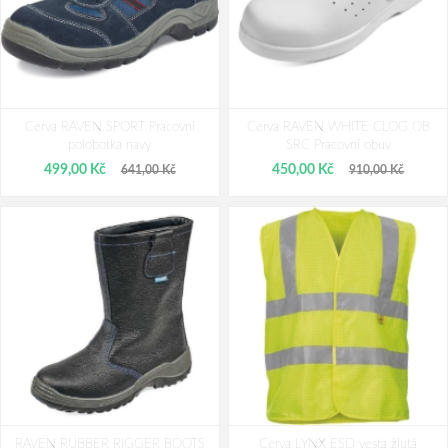
Adamant ALEGRO S1P ESD Green
Bennon NUX S1P ESD NM Sandal
Cerva RAVEN SPORT Pracovní
Sandal Pracovní sandál
Cerva RAVEN WHITE CLOG OB
Pracovní sandále
polobotka navy
SRC Pracovní obuv
978,00 Kč
1 169,00 Kč
499,00 Kč
450,00 Kč
641,00 Kč
910,00 Kč
RAVEN RUBBER RIGGER BOOTS
Cerva LYNX ESD vesta žlutá