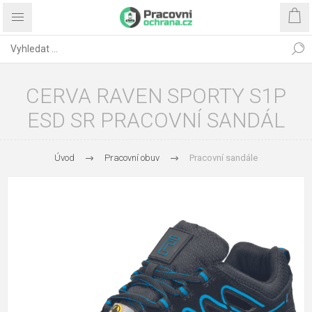
CERVA RAVEN SPORTY S1P
ESD SR PRACOVNÍ SANDÁL
Úvod
Pracovní obuv
Pracovní sandále