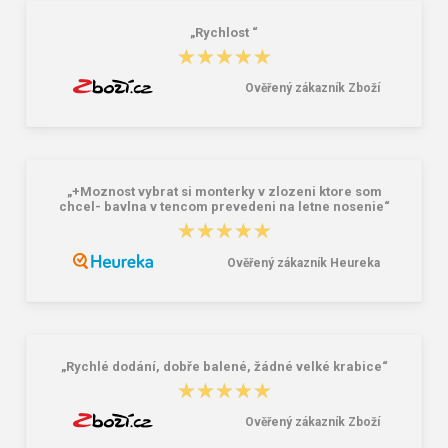
„Rychlost “
★★★★★
★★★★★
Ověřený zákazník Zboží
„+Moznost vybrat si monterky v zlozeni ktore som
chcel- bavlna v tencom prevedeni na letne nosenie“
★★★★★
★★★★★
Ověřený zákazník Heureka
„Rychlé dodání, dobře balené, žádné velké krabice“
★★★★★
★★★★★
Ověřený zákazník Zboží