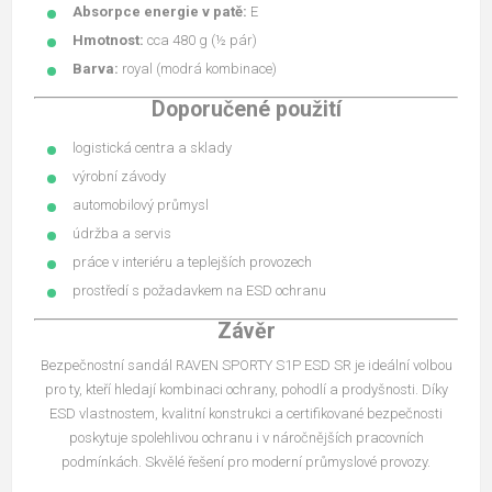
Absorpce energie v patě:
E
Hmotnost:
cca 480 g (½ pár)
Barva:
royal (modrá kombinace)
Doporučené použití
logistická centra a sklady
výrobní závody
automobilový průmysl
údržba a servis
práce v interiéru a teplejších provozech
prostředí s požadavkem na ESD ochranu
Závěr
Bezpečnostní sandál RAVEN SPORTY S1P ESD SR je ideální volbou
pro ty, kteří hledají kombinaci ochrany, pohodlí a prodyšnosti. Díky
ESD vlastnostem, kvalitní konstrukci a certifikované bezpečnosti
poskytuje spolehlivou ochranu i v náročnějších pracovních
podmínkách. Skvělé řešení pro moderní průmyslové provozy.