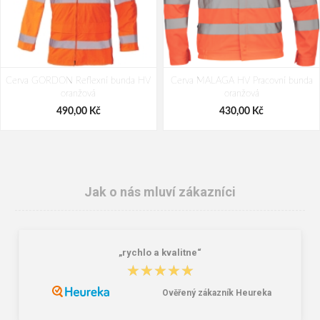
Cerva GORDON Reflexní bunda HV
Cerva MALAGA HV Pracovní bunda
oranžová
oranžová
490,00 Kč
430,00 Kč
Jak o nás mluví zákazníci
„rychlo a kvalitne“
★★★★★
★★★★★
Ověřený zákazník Heureka
Cerva MAX VIVO LIGHT Pánská
Červa TURIA Čepice oranžová
vesta černá / oranžová