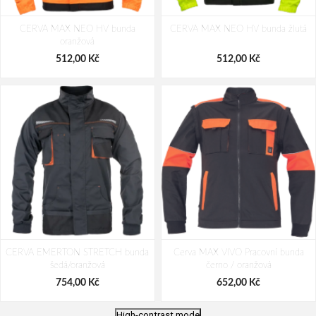
CERVA MAX NEO HV bunda
CERVA MAX NEO HV bunda žlutá
oranžová
512,00 Kč
512,00 Kč
CERVA EMERTON STRETCH bunda
Cerva MAX VIVO Pracovní bunda
šedá/oranžová
černo / oranžová
754,00 Kč
652,00 Kč
High-contrast mode