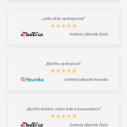
496,00 Kč
94,00 Kč
„Jako vždy spokojenost“
★★★★★
★★★★★
Ověřený zákazník Zboží
„Rychle,spokojnosť“
★★★★★
★★★★★
Ověřený zákazník Heureka
„Rychlé dodání, velmi dobrá komunikace“
★★★★★
★★★★★
Ověřený zákazník Zboží