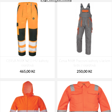
CERVA MAX VIVO RFLX bunda
CERVA MAX ECO STRETCH bunda
CERVA MAX NEO HV kalhoty
Červa MAX Pracovní kalhoty s laclem
modrá
oranžová
šedo / oranžová
627,00 Kč
730,00 Kč
465,00 Kč
250,00 Kč