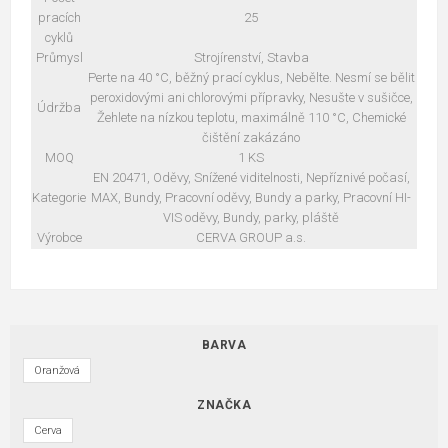
pracích
25
cyklů
Průmysl
Strojírenství, Stavba
Perte na 40 °C, běžný prací cyklus, Nebělte. Nesmí se bělit
peroxidovými ani chlorovými přípravky, Nesušte v sušičce,
Údržba
Žehlete na nízkou teplotu, maximálně 110 °C, Chemické
čištění zakázáno
MOQ
1 KS
EN 20471, Oděvy, Snížené viditelnosti, Nepříznivé počasí,
Kategorie
MAX, Bundy, Pracovní oděvy, Bundy a parky, Pracovní HI-
VIS oděvy, Bundy, parky, pláště
Výrobce
CERVA GROUP a.s.
BARVA
Oranžová
ZNAČKA
Cerva