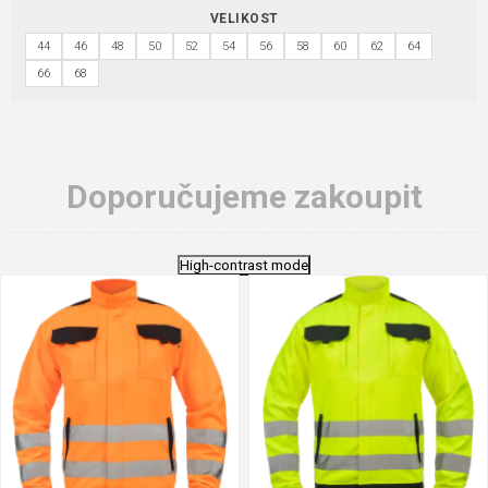
VELIKOST
44
46
48
50
52
54
56
58
60
62
64
66
68
Doporučujeme zakoupit
High-contrast mode