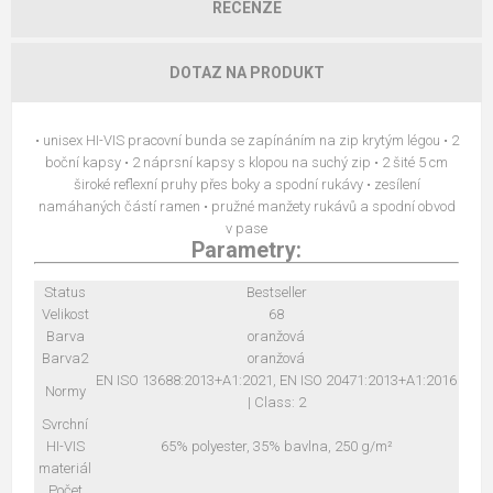
RECENZE
DOTAZ NA PRODUKT
• unisex HI-VIS pracovní bunda se zapínáním na zip krytým légou • 2
boční kapsy • 2 náprsní kapsy s klopou na suchý zip • 2 šité 5 cm
široké reflexní pruhy přes boky a spodní rukávy • zesílení
namáhaných částí ramen • pružné manžety rukávů a spodní obvod
v pase
Parametry:
Status
Bestseller
Velikost
68
Barva
oranžová
Barva2
oranžová
EN ISO 13688:2013+A1:2021, EN ISO 20471:2013+A1:2016
Normy
| Class: 2
Svrchní
HI-VIS
65% polyester, 35% bavlna, 250 g/m²
materiál
Počet