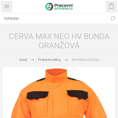
CERVA MAX NEO HV BUNDA
ORANŽOVÁ
Úvod
Pracovní oděvy
Montérkové blůzy