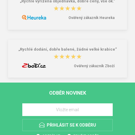
„Rychle vyřízená objednávka, dobré ceny, vše ok.“
★★★★★
★★★★★
Ověřený zákazník Heureka
„Rychlé dodání, dobře balené, žádné velké krabice“
★★★★★
★★★★★
Ověřený zákazník Zboží
ODBĚR NOVINEK
PŘIHLÁSIT SE K ODBĚRU