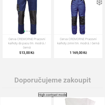
❄️
Cerva CREMORNE Pracovní
Cerva CREMORNE Pracovní
kalhoty do pasu tm. modrá /
kalhoty zimní tm. modrá / černá
černá
513,00 Kč
1 169,00 Kč
Doporučujeme zakoupit
High-contrast mode