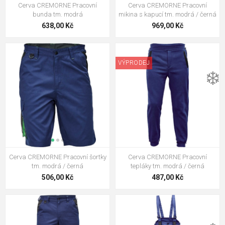
Cerva CREMORNE Pracovní
Cerva CREMORNE Pracovní
bunda tm. modrá
mikina s kapucí tm. modrá / černá
638,00 Kč
969,00 Kč
VÝPRODEJ
❄️
Cerva CREMORNE Pracovní šortky
Cerva CREMORNE Pracovní
tm. modrá / černá
tepláky tm. modrá / černá
506,00 Kč
487,00 Kč