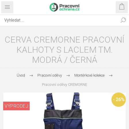
CERVA CREMORNE PRACOVNÍ
KALHOTY S LACLEM TM.
MODRÁ / ČERNÁ
Úvod
Pracovní oděvy
Montérkové kolekce
Pracovní oděvy CREMORNE
- 26%
VÝPRODEJ