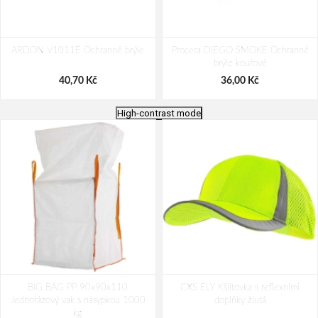
ARDON V1011E Ochranné brýle
Procera DIEGO SMOKE Ochranné
brýle kouřové
40,70 Kč
36,00 Kč
High-contrast mode
CXS CROSS BELT Reflexní elastický
PACLAN CLASSIC 80L pytle na
BIG BAG PP 90x90x110
KŘÍŽ, žlutý
CXS ELY Kšiltovka s reflexními
odpad 20ks/role
Jednorázový vak s násypkou 1000
doplňky žlutá
192,00 Kč
43,00 Kč
kg