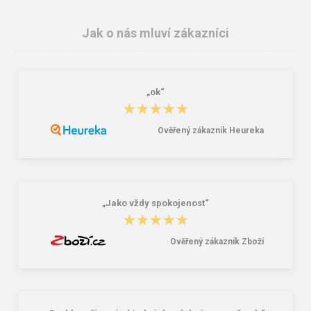
Jak o nás mluví zákazníci
„ok“
3M E.A.R.Soft zátky ES-01-001 1
SpurTex® VS Premium / Dětská
★★★★★
★★★★★
pár
3vrstvá nano rouška 10ks
4,10 Kč
90,00 Kč
459,00 Kč
Ověřený zákazník Heureka
„Jako vždy spokojenost“
★★★★★
★★★★★
Ověřený zákazník Zboží