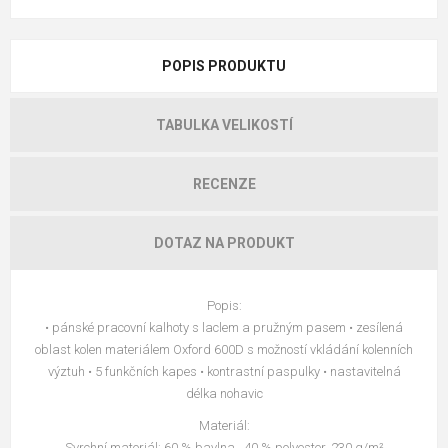
POPIS PRODUKTU
TABULKA VELIKOSTÍ
RECENZE
DOTAZ NA PRODUKT
Popis:
• pánské pracovní kalhoty s laclem a pružným pasem • zesílená
oblast kolen materiálem Oxford 600D s možností vkládání kolenních
výztuh • 5 funkčních kapes • kontrastní paspulky • nastavitelná
délka nohavic
Materiál:
Svrchní materiál: 60 % bavlna , 40 % polyester, 230 g/m²