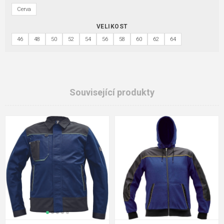
Cerva
VELIKOST
46
48
50
52
54
56
58
60
62
64
Související produkty