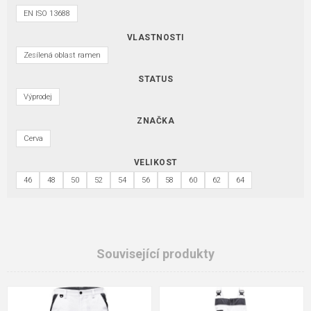
EN ISO 13688
VLASTNOSTI
Zesílená oblast ramen
STATUS
Výprodej
ZNAČKA
Cerva
VELIKOST
46
48
50
52
54
56
58
60
62
64
Související produkty