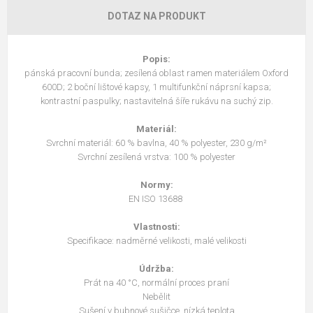
DOTAZ NA PRODUKT
Popis:
pánská pracovní bunda; zesílená oblast ramen materiálem Oxford
600D; 2 boční lištové kapsy, 1 multifunkční náprsní kapsa;
kontrastní paspulky; nastavitelná šíře rukávu na suchý zip.
Materiál:
Svrchní materiál:
60 % bavlna,
40 % polyester, 230 g/m²
Svrchní zesílená vrstva:
100 % polyester
Normy:
EN ISO 13688
Vlastnosti:
Specifikace: nadměrné velikosti, malé velikosti
Údržba:
Prát na 40 °C, normální proces praní
Nebělit
Sušení v bubnové sušičce, nízká teplota