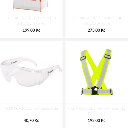
BIG BAG AZBEST 90x90x110
BIG BAG AZBEST Flexibilní vak
Velkoobjemový vak
260x125x30cm
199,00 Kč
275,00 Kč
ARDON V1011E Ochranné brýle
CXS CROSS BELT Reflexní elastický
KŘÍŽ, žlutý
40,70 Kč
192,00 Kč