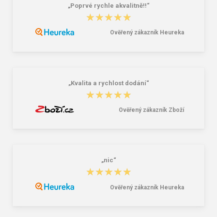
„Poprvé rychle akvalitně!!“
CXS Opasek NAVAH, černý, 4 cm,
SpurTex® VS Premium / Dětská
★★★★★
★★★★★
125cm, textilní, spona s logem CXS
3vrstvá nano rouška 10ks
175,00 Kč
90,00 Kč
459,00 Kč
Ověřený zákazník Heureka
„Kvalita a rychlost dodání“
★★★★★
★★★★★
Ověřený zákazník Zboží
„nic“
★★★★★
★★★★★
Ověřený zákazník Heureka