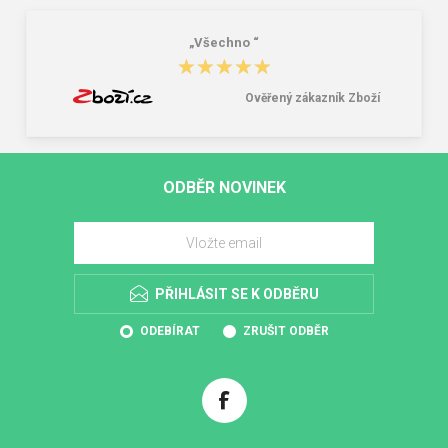
„Všechno “
★★★★★
★★★★★
Ověřený zákazník Zboží
ODBĚR NOVINEK
PŘIHLÁSIT SE K ODBĚRU
ODEBÍRAT
ZRUŠIT ODBĚR