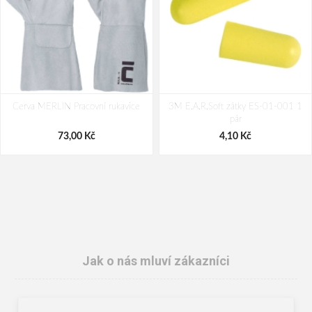
Cerva MERLIN Pracovní rukavice
3M E.A.R.Soft zátky ES-01-001 1
pár
73,00 Kč
4,10 Kč
Jak o nás mluví zákazníci