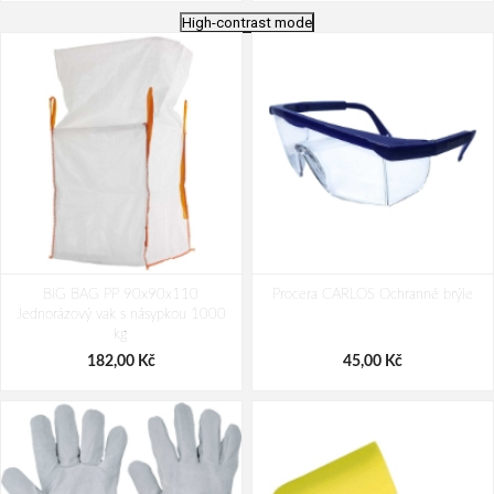
High-contrast mode
Procera DIEGO SMOKE Ochranné
CXS ELY Kšiltovka s reflexními
BIG BAG PP 90x90x110
brýle kouřové
Procera CARLOS Ochranné brýle
doplňky žlutá
Jednorázový vak s násypkou 1000
36,00 Kč
87,00 Kč
kg
182,00 Kč
45,00 Kč