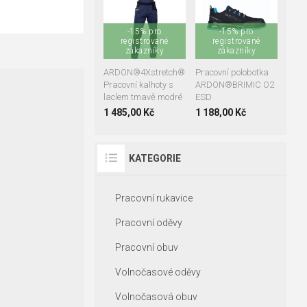
38
39
40
41
42
43
46
48
50
44
45
46
-15% pro
-15% pro
52
54
56
registrované
registrované
47
48
58
zákazníky
60
62
zákazníky
64
ARDON®4Xstretch®
Pracovní polobotka
Pracovní kalhoty s
ARDON®BRIMIC O2
laclem tmavě modré
ESD
1 485,00 Kč
1 188,00 Kč
KATEGORIE
Pracovní rukavice
Pracovní oděvy
Pracovní obuv
Volnočasové oděvy
Volnočasová obuv