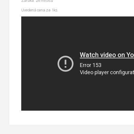
Záruka: 24 měsíců
Uvedená cena za 1ks.