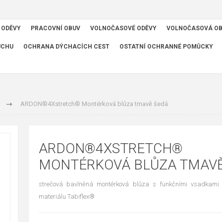
 ODĚVY
PRACOVNÍ OBUV
VOLNOČASOVÉ ODĚVY
VOLNOČASOVÁ O
UCHU
OCHRANA DÝCHACÍCH CEST
OSTATNÍ OCHRANNÉ POMŮCKY
ARDON®4Xstretch® Montérková blůza tmavě šedá
ARDON®4XSTRETCH®
MONTÉRKOVÁ BLŮZA TMAVĚ
strečová bavlněná montérková blůza s funkčními vsadkami 
materiálu Tabiflex®