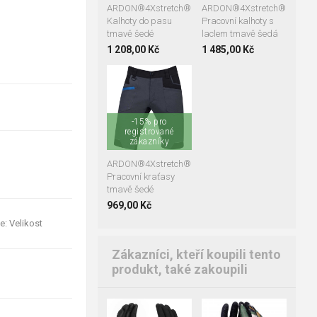
ARDON®4Xstretch®
ARDON®4Xstretch®
Kalhoty do pasu
Pracovní kalhoty s
tmavě šedé
laclem tmavě šedá
1 208,00 Kč
1 485,00 Kč
+2
46
48
50
-15% pro
52
54
56
registrované
58
zákazníky
60
62
64
ARDON®4Xstretch®
Pracovní kraťasy
tmavě šedé
969,00 Kč
e: Velikost
Zákazníci, kteří koupili tento
produkt, také zakoupili
07
08
09