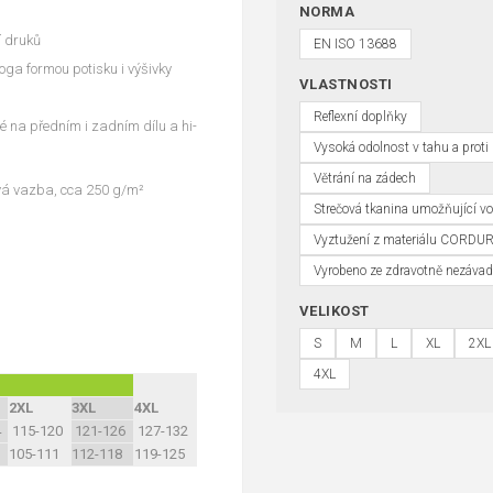
NORMA
í druků
EN ISO 13688
oga formou potisku i výšivky
VLASTNOSTI
Reflexní doplňky
né na předním i zadním dílu a hi-
Vysoká odolnost v tahu a proti 
Větrání na zádech
vá vazba, cca 250 g/m²
Strečová tkanina umožňující v
Vyztužení z materiálu CORDU
Vyrobeno ze zdravotně nezávad
VELIKOST
S
M
L
XL
2XL
4XL
2XL
3XL
4XL
4
115-120
121-126
127-132
105-111
112-118
119-125