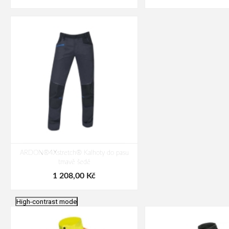
ARDON®4Xstretch® Kalhoty do pasu
tmavě šedé
1 208,00 Kč
High-contrast mode