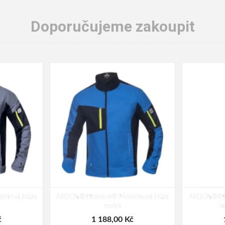
Doporučujeme zakoupit
rková blůza
ARDON®4Xstretch® Montérková blůza
ARDON®4Xstr
modrá
l
č
1 188,00 Kč