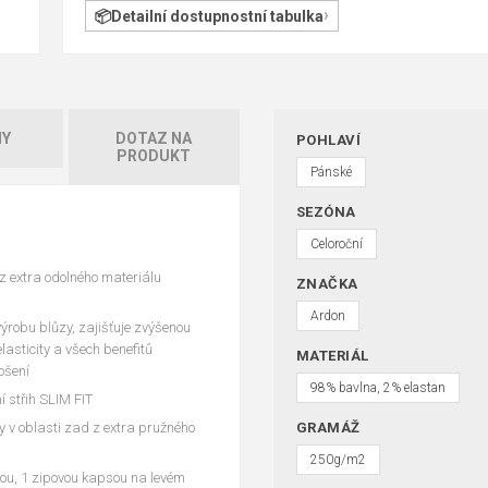
Detailní dostupnostní tabulka
HY
DOTAZ NA
POHLAVÍ
PRODUKT
Pánské
SEZÓNA
Celoroční
 extra odolného materiálu
ZNAČKA
Ardon
výrobu blůzy, zajišťuje zvýšenou
asticity a všech benefitů
MATERIÁL
ošení
98% bavlna, 2% elastan
 střih SLIM FIT
ly v oblasti zad z extra pružného
GRAMÁŽ
250g/m2
ou, 1 zipovou kapsou na levém