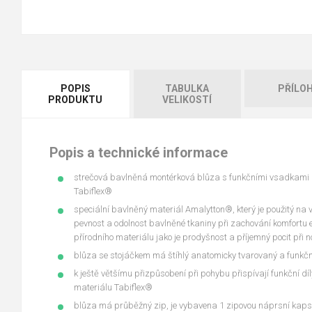
POPIS
TABULKA
PŘÍLO
PRODUKTU
VELIKOSTÍ
Popis a technické informace
strečová bavlněná montérková blůza s funkčními vsadkami z
Tabiflex®
speciální bavlněný materiál Amalytton®, který je použitý na 
pevnost a odolnost bavlněné tkaniny při zachování komfortu el
přírodního materiálu jako je prodyšnost a příjemný pocit při n
blůza se stojáčkem má štíhlý anatomicky tvarovaný a funkční
k ještě většímu přizpůsobení při pohybu přispívají funkční dí
materiálu Tabiflex®
blůza má průběžný zip, je vybavena 1 zipovou náprsní kaps