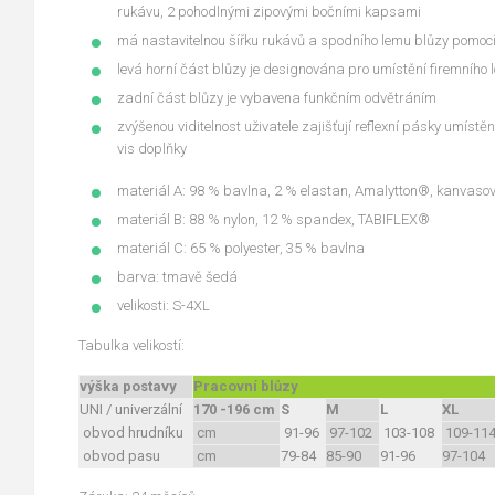
rukávu, 2 pohodlnými zipovými bočními kapsami
má nastavitelnou šířku rukávů a spodního lemu blůzy pomoc
levá horní část blůzy je designována pro umístění firemního l
zadní část blůzy je vybavena funkčním odvětráním
zvýšenou viditelnost uživatele zajišťují reflexní pásky umístě
vis doplňky
materiál A: 98 % bavlna, 2 % elastan, Amalytton®, kanvaso
materiál B: 88 % nylon, 12 % spandex, TABIFLEX®
materiál C: 65 % polyester, 35 % bavlna
barva: tmavě šedá
velikosti: S-4XL
Tabulka velikostí:
výška postavy
Pracovní blůzy
UNI / univerzální
170 -196 cm
S
M
L
XL
obvod hrudníku
cm
91-96
97-102
103-108
109-11
obvod pasu
cm
79-84
85-90
91-96
97-104