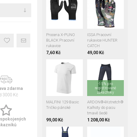
10
11
06
07
08
10
11
Procera X-PUNO
ISSA Pracovní
BLACK Pracovní
rukavice HUNTER
rukavice
CATCH
7,60 Kč
49,00 Kč
XS
S
M
L
+2
XL
2XL
3XL
4XL
5XL
46
48
50
-15% pro
52
54
56
registrované
ava zdarma
58
zákazníky
60
62
d 3000 Kč
64
66
MALFINI 129 Basic
ARDON®4Xstretch®
Tričko pánské
Kalhoty do pasu
tmavě šedé
 spokojených
99,00 Kč
1 208,00 Kč
ákazníků
35
36
37
+2