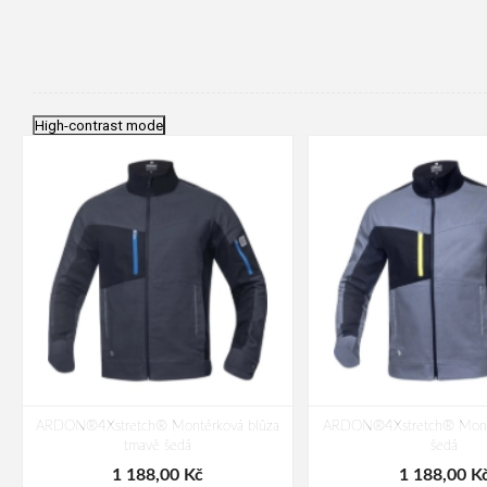
High-contrast mode
ARDON®4Xstretch® Montérková blůza
ARDON®4Xstretch® Monté
tmavě šedá
šedá
1 188,00 Kč
1 188,00 K