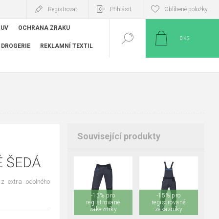
Registrovat
Přihlásit
Oblíbené položky
BUV
OCHRANA ZRAKU
0
KS
DROGERIE
REKLAMNÍ TEXTIL
Související produkty
 ŠEDÁ
+2
+2
z extra odolného
46
48
50
46
48
50
-15% pro
-15% pro
52
54
56
52
54
56
registrované
registrované
58
zákazníky
60
62
58
zákazníky
60
62
64
66
64