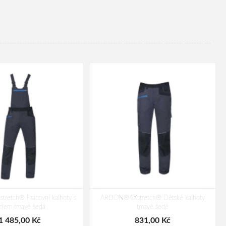
etch® Pracovní kalhoty s
ARDON®4Xstretch® Dětské kalhoty
aclem tmavě šedá
tmavě šedé
1 485,00 Kč
831,00 Kč