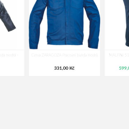
nda modrá -
Cerva ZARAGOZA Pracovní bunda modrá
MALFINI 517
331,00 Kč
599,