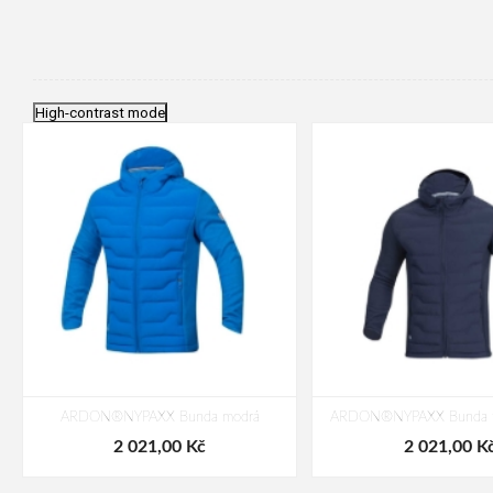
High-contrast mode
ARDON®NYPAXX Bunda modrá
ARDON®NYPAXX Bunda t
2 021,00 Kč
2 021,00 K