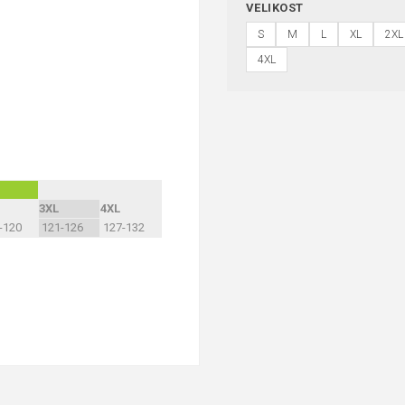
VELIKOST
S
M
L
XL
2XL
4XL
3XL
4XL
-120
121-126
127-132