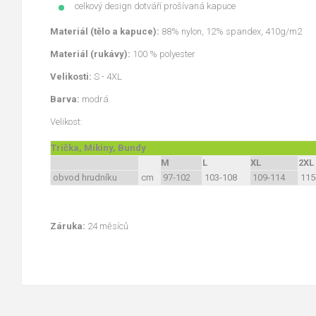
celkový design dotváří prošívaná kapuce
Materiál (tělo a kapuce):
88% nylon, 12% spandex, 410g/m2
Materiál (rukávy):
100 % polyester
Velikosti:
S - 4XL
Barva:
modrá
Velikost:
Trička, Mikiny, Bundy
M
L
XL
2XL
obvod hrudníku
cm
97-102
103-108
109-114
115
Záruka:
24 měsíců