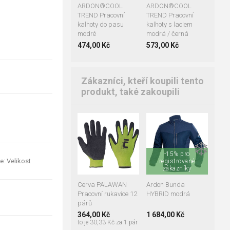
ARDON®COOL
ARDON®COOL
TREND Pracovní
TREND Pracovní
kalhoty do pasu
kalhoty s laclem
modré
modrá / černá
474,00 Kč
573,00 Kč
Zákazníci, kteří koupili tento
produkt, také zakoupili
07
08
09
10
11
❄️
M
L
XL
-15% pro
2XL
3XL
4XL
e: Velikost
registrované
zákazníky
Cerva PALAWAN
Ardon Bunda
Pracovní rukavice 12
HYBRID modrá
párů
364,00 Kč
1 684,00 Kč
to je 30,33 Kč za 1 pár