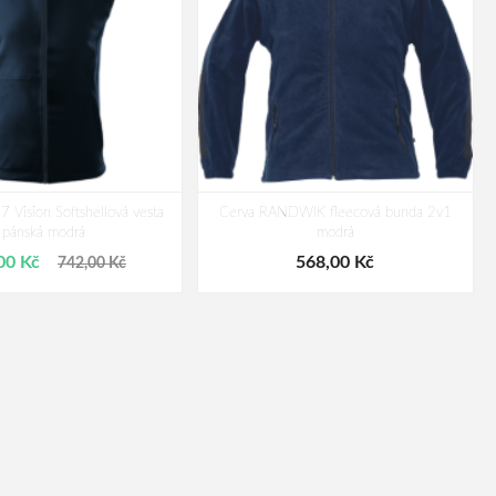
 Vision Softshellová vesta
Cerva RANDWIK fleecová bunda 2v1
pánská modrá
modrá
00 Kč
568,00 Kč
742,00 Kč