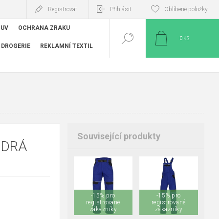
Registrovat
Přihlásit
Oblíbené položky
BUV
OCHRANA ZRAKU
0
KS
DROGERIE
REKLAMNÍ TEXTIL
Související produkty
ODRÁ
+6
+6
46
48
50
46
48
50
-15% pro
-15% pro
52
54
56
52
54
56
registrované
registrované
58
zákazníky
60
62
58
zákazníky
60
62
64
66
64
66