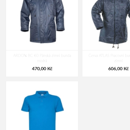
ARDON BC 60 Pánská zimní bunda
Červa ATLAS Pracovní bu
modrá
zimní
470,00 Kč
606,00 Kč