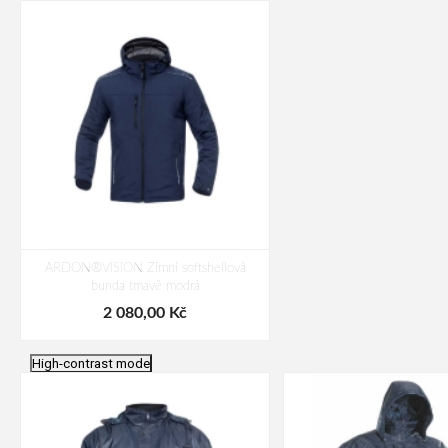
ARDON®VISION Zimní softshellová
bunda tmavě modrá
2 080,00 Kč
High-contrast mode