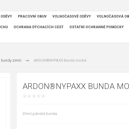
 ODĚVY
PRACOVNÍ OBUV
VOLNOČASOVÉ ODĚVY
VOLNOČASOVÁ O
UCHU
OCHRANA DÝCHACÍCH CEST
OSTATNÍ OCHRANNÉ POMŮCKY
í bundy zimní
ARDON®NYPAXX Bunda modrá
ARDON®NYPAXX BUNDA M
Zimní pánská bunda.