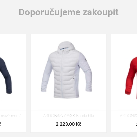
Doporučujeme zakoupit
mavě modrá
ARDON®NYPAXX Bunda bílá
ARDON®N
č
2 223,00 Kč