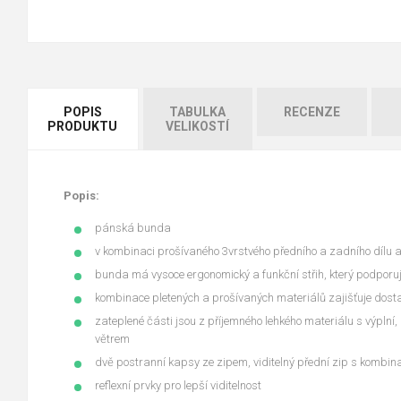
POPIS
TABULKA
RECENZE
PRODUKTU
VELIKOSTÍ
Popis:
pánská bunda
v kombinaci prošívaného 3vrstvého předního a zadního dílu 
bunda má vysoce ergonomický a funkční střih, který podporu
kombinace pletených a prošívaných materiálů zajišťuje dostat
zateplené části jsou z příjemného lehkého materiálu s výplní, 
větrem
dvě postranní kapsy ze zipem, viditelný přední zip s kombin
reflexní prvky pro lepší viditelnost