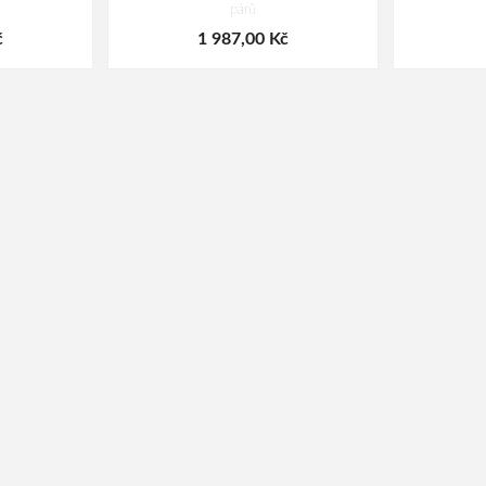
párů
č
1 987,00 Kč