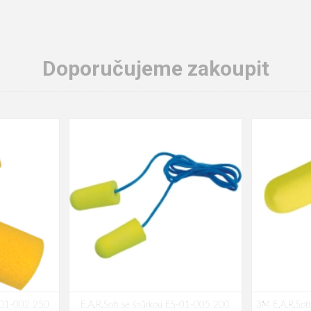
Doporučujeme zakoupit
P-01-002 250
E.A.R.Soft se šnůrkou ES-01-005 200
3M E.A.R.Sof