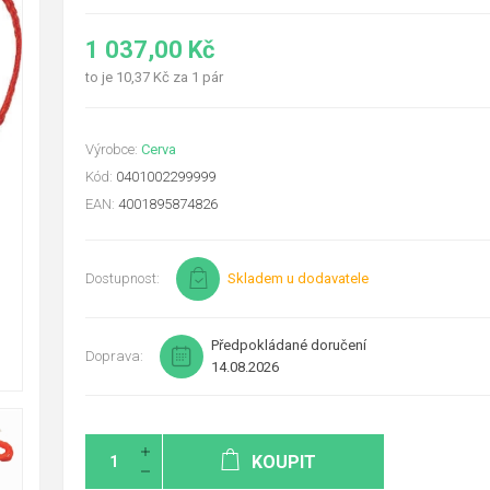
1 037,00 Kč
to je 10,37 Kč za 1 pár
Výrobce:
Cerva
Kód:
0401002299999
EAN:
4001895874826
Dostupnost:
Skladem u dodavatele
Předpokládané doručení
Doprava:
14.08.2026
KOUPIT