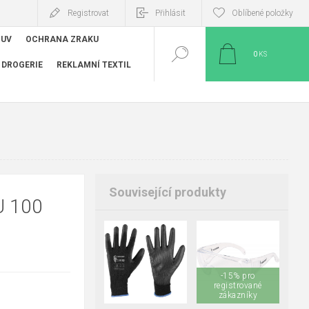
Registrovat
Přihlásit
Oblíbené položky
BUV
OCHRANA ZRAKU
0
KS
DROGERIE
REKLAMNÍ TEXTIL
Související produkty
 100
05
06
07
-15% pro
08
09
10
registrované
11
zákazníky