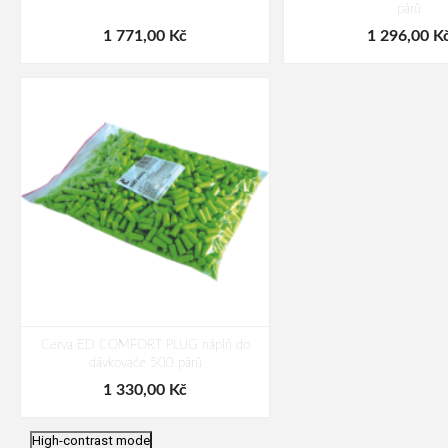
párů
1 771,00 Kč
1 296,00 K
Cerva ED COMFORT PLUG náplň do
dávkovače 500 párů
1 330,00 Kč
High-contrast mode