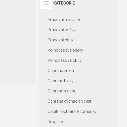
KATEGORIE
dark purple
light purple
sky blue
Pracovní rukavice
ice blue
royal blue
Pracovní oděvy
denim
petroleum blue
Pracovní obuv
ultramarine
navy
Volnočasové oděvy
french navy
emerald
Volnočasová obuv
caribbean blue
atoll blue
blue
Ochrana zraku
aqua
Ochrana hlavy
Ochrana sluchu
Ochrana dýchacích cest
Ostatní ochranné pomůcky
Drogerie