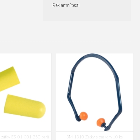
Reklamní textil
t zátky ES-01-001 250 párů
3M 1310 Zátky s páskem 10 ks