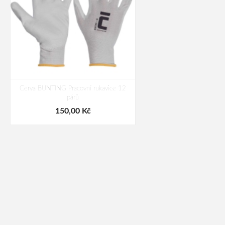
Cerva BUNTING Pracovní rukavice 12
párů
150,00 Kč