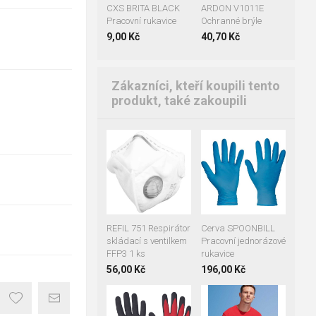
CXS BRITA BLACK
ARDON V1011E
Pracovní rukavice
Ochranné brýle
9,00 Kč
40,70 Kč
Zákazníci, kteří koupili tento
produkt, také zakoupili
07
08
09
10
REFIL 751 Respirátor
Cerva SPOONBILL
skládací s ventilkem
Pracovní jednorázové
FFP3 1 ks
rukavice
56,00 Kč
196,00 Kč
06
07
08
XS
S
M
L
09
10
11
XL
2XL
3XL