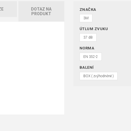
ZE
DOTAZ NA
ZNAČKA
PRODUKT
3M
ÚTLUM ZVUKU
37 dB
NORMA
EN 352-2
BALENÍ
BOX ( zvýhodněné )