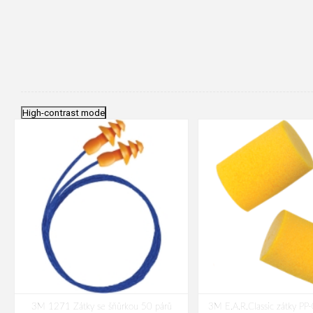
High-contrast mode
3M 1271 Zátky se šňůrkou 50 párů
3M E.A.R.Classic zátky P