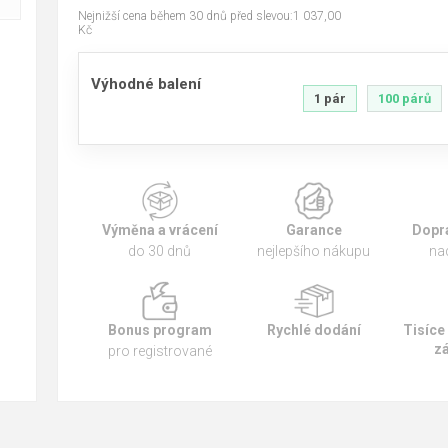
Nejnižší cena během 30 dnů před slevou:1 037,00
Kč
Výhodné balení
1 pár
100 párů
Výměna a vrácení
Garance
Dopr
do 30 dnů
nejlepšího nákupu
na
Bonus program
Rychlé dodání
Tisíce
z
pro registrované