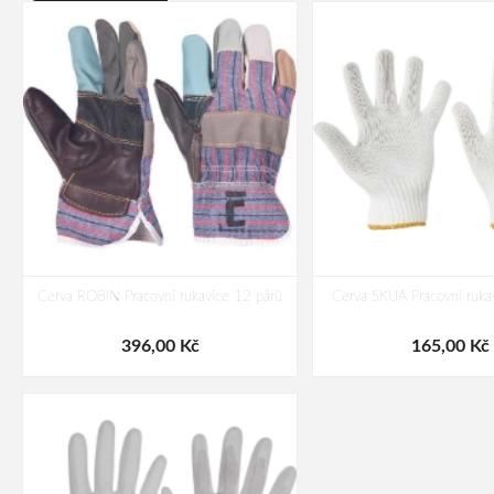
Cerva ROBIN Pracovní rukavice 12 párů
Cerva SKUA Pracovní ruka
396,00 Kč
165,00 Kč