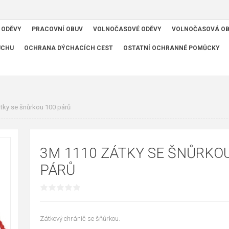
 ODĚVY
PRACOVNÍ OBUV
VOLNOČASOVÉ ODĚVY
VOLNOČASOVÁ O
UCHU
OCHRANA DÝCHACÍCH CEST
OSTATNÍ OCHRANNÉ POMŮCKY
tky se šnůrkou 100 párů
3M 1110 ZÁTKY SE ŠNŮRKOU
PÁRŮ
Zátkový chránič se šňůrkou.