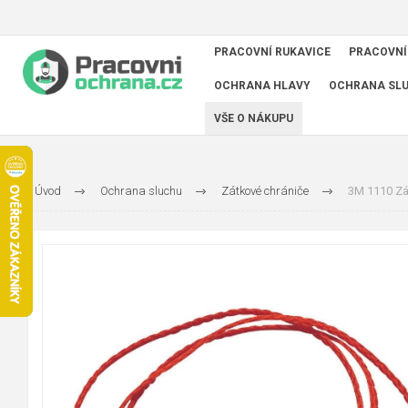
PRACOVNÍ RUKAVICE
PRACOVNÍ
OCHRANA HLAVY
OCHRANA SL
VŠE O NÁKUPU
Úvod
Ochrana sluchu
Zátkové chrániče
3M 1110 Zá