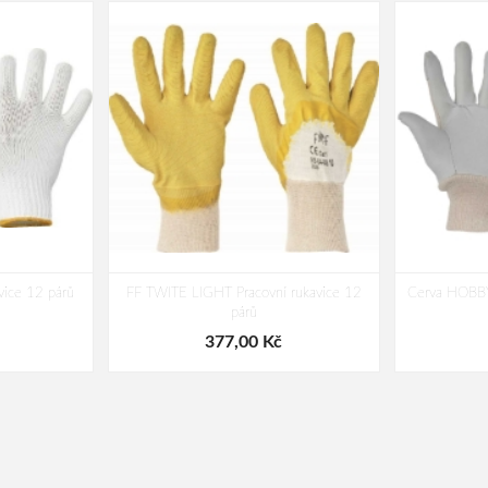
vice 12 párů
FF TWITE LIGHT Pracovní rukavice 12
Cerva HOBBY 
párů
377,00 Kč