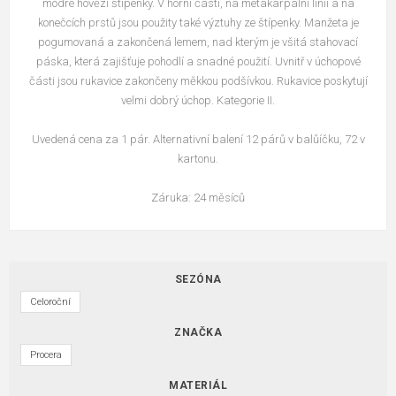
modré hovězí štípenky. V horní části, na metakarpální linii a na
konečcích prstů jsou použity také výztuhy ze štípenky. Manžeta je
pogumovaná a zakončená lemem, nad kterým je všitá stahovací
páska, která zajišťuje pohodlí a snadné použití. Uvnitř v úchopové
části jsou rukavice zakončeny měkkou podšívkou. Rukavice poskytují
velmi dobrý úchop. Kategorie II.
Uvedená cena za 1 pár. Alternativní balení 12 párů v balůíčku, 72 v
kartonu.
Záruka: 24 měsíců
SEZÓNA
Celoroční
ZNAČKA
Procera
MATERIÁL