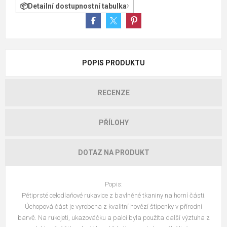
Detailní dostupnostní tabulka
POPIS PRODUKTU
RECENZE
PŘÍLOHY
DOTAZ NA PRODUKT
Popis:
Pětiprsté celodlaňové rukavice z bavlněné tkaniny na horní části.
Úchopová část je vyrobena z kvalitní hovězí štípenky v přírodní
barvě. Na rukojeti, ukazováčku a palci byla použita další výztuha z