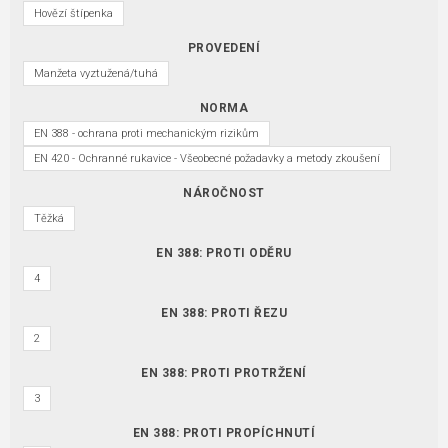
Hovězí štípenka
PROVEDENÍ
Manžeta vyztužená/tuhá
NORMA
EN 388 - ochrana proti mechanickým rizikům
EN 420 - Ochranné rukavice - Všeobecné požadavky a metody zkoušení
NÁROČNOST
Těžká
EN 388: PROTI ODĚRU
4
EN 388: PROTI ŘEZU
2
EN 388: PROTI PROTRŽENÍ
3
EN 388: PROTI PROPÍCHNUTÍ