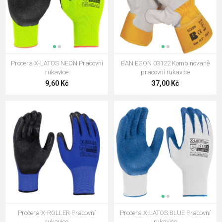
Procera X-LATOS NEON Pracovní
BAN EGON 03122 Kombinované
rukavice
pracovní rukavice
9,60 Kč
37,00 Kč
Procera X-ROLLER Pracovní
Procera X-LATOS BLUE Pracovní
rukavice
rukavice