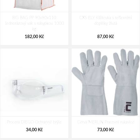
CXS CROSS BELT Reflexní elastický
PACLAN CLASSIC 80L pytle na
BIG BAG PP 90x90x110
KŘÍŽ, žlutý
CXS ELY Kšiltovka s reflexními
odpad 20ks/role
Jednorázový vak s násypkou 1000
doplňky žlutá
192,00 Kč
43,00 Kč
kg
182,00 Kč
87,00 Kč
Procera DIEGO Ochranné brýle
Cerva MERLIN Pracovní rukavice
34,00 Kč
73,00 Kč