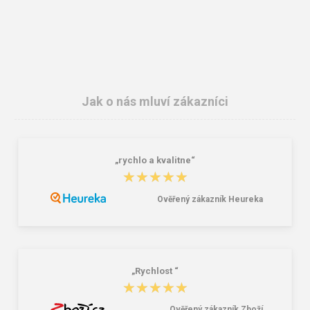
Jak o nás mluví zákazníci
„rychlo a kvalitne“
3M E.A.R.Soft zátky ES-01-001 1
SpurTex® VS Premium / Dětská
★★★★★
★★★★★
pár
3vrstvá nano rouška 10ks
4,10 Kč
90,00 Kč
459,00 Kč
Ověřený zákazník Heureka
„Rychlost “
★★★★★
★★★★★
Ověřený zákazník Zboží