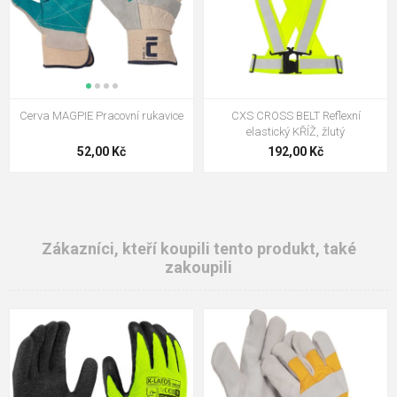
Cerva MAGPIE Pracovní rukavice
CXS CROSS BELT Reflexní
elastický KŘÍŽ, žlutý
52,00 Kč
192,00 Kč
Zákazníci, kteří koupili tento produkt, také
zakoupili