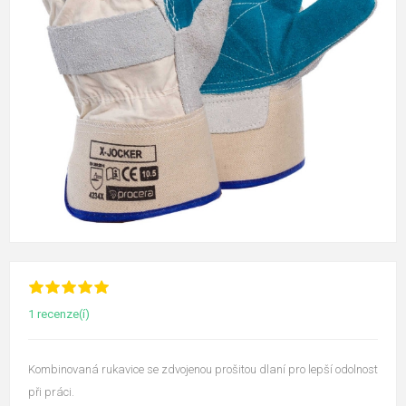
1 recenze(í)
Kombinovaná rukavice se zdvojenou prošitou dlaní pro lepší odolnost
při práci.