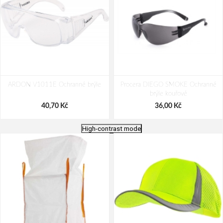
ARDON V1011E Ochranné brýle
Procera DIEGO SMOKE Ochranné
brýle kouřové
40,70 Kč
36,00 Kč
High-contrast mode