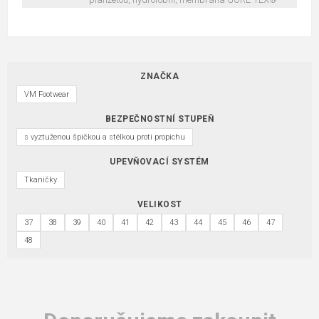
ZNAČKA
VM Footwear
BEZPEČNOSTNÍ STUPEŇ
s vyztuženou špičkou a stélkou proti propichu
UPEVŇOVACÍ SYSTÉM
Tkaničky
VELIKOST
37
38
39
40
41
42
43
44
45
46
47
48