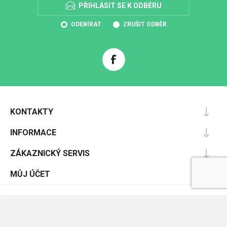
PŘIHLÁSIT SE K ODBĚRU
ODEBÍRAT
ZRUŠIT ODBĚR
KONTAKTY
INFORMACE
ZÁKAZNICKÝ SERVIS
MŮJ ÚČET
Powered by
nopCommerce
Designed by
Nop-Templates.com
Copyright © 2026 Pracovníochrana.cz. Všechna práva vyhrazena.