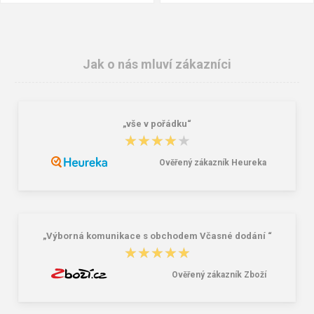
Jak o nás mluví zákazníci
„vše v pořádku“
★★★★★
★★★★★
Ověřený zákazník Heureka
CXS TREND Unisex nazouvák bílo-
ARDON JUNO WHITE Nazouvák
šedý
199,00 Kč
399,00 Kč
652,00 Kč
„Výborná komunikace s obchodem Včasné dodání “
★★★★★
★★★★★
Ověřený zákazník Zboží