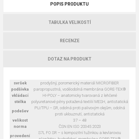
POPIS PRODUKTU
TABULKA VELIKOSTÍ
RECENZE
DOTAZ NA PRODUKT
svršek
prodyšný, poromerický materiál MICROFIBER
podšívka
paropropustná, voděodolná membrána GORE-TEX®
vkládací
HI-POLY – anatomicky tvarovaná z lehčené
stélka
polyuretanové pěny potažená textilií MESH, antistatická
PU/TPU – SR, odolná proti palivovým olejům, odolná
podešev
proti uklouznutí, antistatická
velikost
37 – 48
norma
ČSN EN ISO 20345:2023
S7L FO SR – s kompozitní tužinkou a kevlarovou
provedení
planžetou, hydrofobní, membrána GORE-TEX®