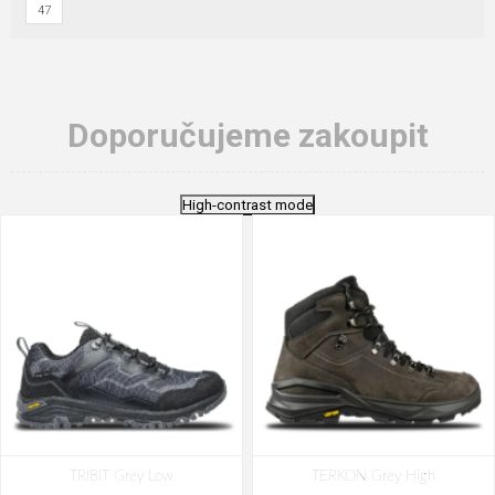
47
Doporučujeme zakoupit
High-contrast mode
TRIBIT Grey Low
TERKON Grey High