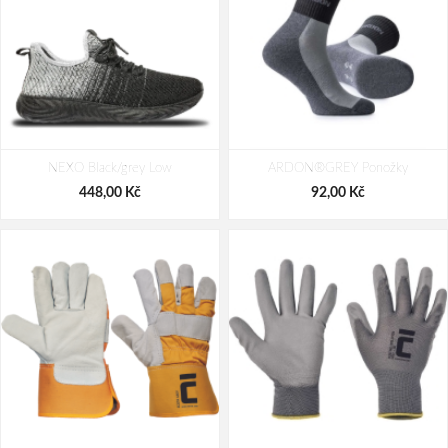
PEAK Khaki Low
TERENNO 2.0 Low
NEXO Black/grey Low
ARDON®GREY Ponožky
2 398,00 Kč
2 258,00 Kč
448,00 Kč
92,00 Kč