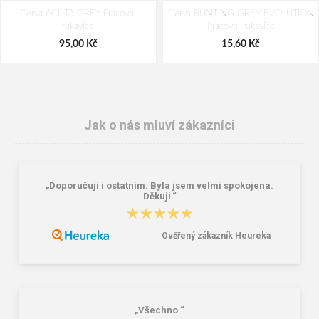
Cerva ACUTA GREY Pracovní
Cerva BUNTING GREY EVOLUTION
rukavice
Pracovní rukavice
95,00 Kč
15,60 Kč
Jak o nás mluví zákazníci
„Doporučuji i ostatním. Byla jsem velmi spokojena.
Děkuji.“
★★★★★
★★★★★
Ověřený zákazník Heureka
Procera ZEUS Pracovní multifunkční
Daiber JN 756 Pánská mikina s
kalhoty GREY
kapucí grey
531,00 Kč
399,00 Kč
539,00 Kč
„Všechno “