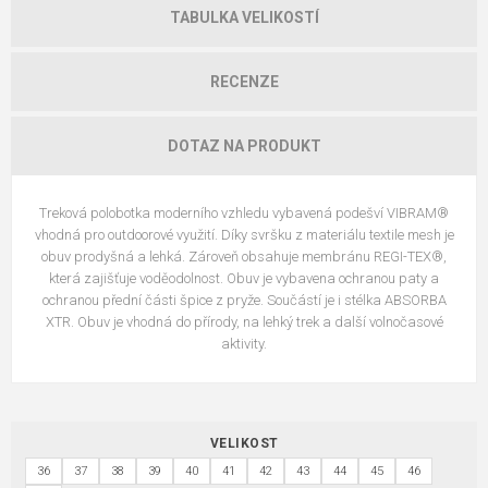
TABULKA VELIKOSTÍ
RECENZE
DOTAZ NA PRODUKT
Treková polobotka moderního vzhledu vybavená podešví VIBRAM®
vhodná pro outdoorové využití. Díky svršku z materiálu textile mesh je
obuv prodyšná a lehká. Zároveň obsahuje membránu REGI-TEX®,
která zajišťuje voděodolnost. Obuv je vybavena ochranou paty a
ochranou přední části špice z pryže. Součástí je i stélka ABSORBA
XTR. Obuv je vhodná do přírody, na lehký trek a další volnočasové
aktivity.
VELIKOST
36
37
38
39
40
41
42
43
44
45
46