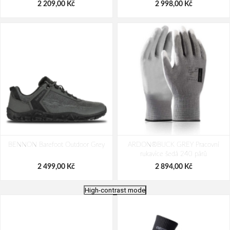
2 209,00 Kč
2 998,00 Kč
BENNON Barefoot Outdoor Grey
ARDON®BUCK GREY Pracovní
rukavice šedá 240 párů
2 499,00 Kč
2 894,00 Kč
High-contrast mode