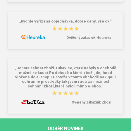
„Rychle vyřízená objednávka, dobré ceny, vše ok.“
★★★★★
★★★★★
Ověřený zákazník Heureka
„Ochota sehnat zboží-rukavice,které nebyly v obchodě
možné ke koupi.Po dohodě o které zboží jde,ihned
vložené do e-shopu.Protože v tomto obchodě nakupuji
ochranné prostředky,tak jsem ráda za možnost
sehnání zboží,které bylo i mimo e-shop.“
★★★★★
★★★★★
Ověřený zákazník Zboží
ODBĚR NOVINEK