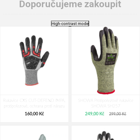
Doporučujeme zakoupit
High-contrast mode
Rukavice CXS CUT-DEFEND IMPA,
SHOWA Protipořezové rukavice
protipořezové, ochrana proti nárazu
SHOWA SH257
160,00 Kč
249,00 Kč
299,00 Kč