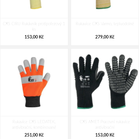
DeltaPlus VENICUT F XTREM CUT
ATG MAXIFLEX CUT 34-8743
CXS CIRU Rukávník protipořezový 1
Pracovní rukavice
Rukavice CXS Varmo, tepluodolné
Pracovní rukavice
ks
229,00 Kč
214,00 Kč
153,00 Kč
279,00 Kč
Rukavice CXS LEDATEK,
CXS AMET Pracovní rukavice
antivibrační, kombinované
antivibrační
251,00 Kč
153,00 Kč