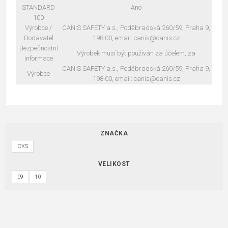
STANDARD
Ano
100
Výrobce /
CANIS SAFETY a.s., Poděbradská 260/59, Praha 9,
Dodavatel
198 00, email: canis@canis.cz
Bezpečnostní
Výrobek musí být používán za účelem, za
informace
CANIS SAFETY a.s., Poděbradská 260/59, Praha 9,
Výrobce
198 00, email: canis@canis.cz
ZNAČKA
CXS
VELIKOST
09
10