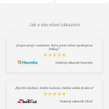
Jak o nás mluví zákazníci
„Doporučuji i ostatním. Byla jsem velmi spokojena.
Děkuji.“
★★★★★
★★★★★
Ověřený zákazník Heureka
CXS LORNE Svářecí rukavice
Rukavice CXS LEDA, antivibrační,
celokožené
118,00 Kč
209,00 Kč
„Rychlé dodání, dobře balené, žádné velké krabice“
★★★★★
★★★★★
Ověřený zákazník Zboží