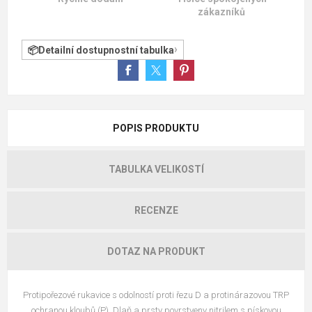
zákazníků
Detailní dostupnostní tabulka
POPIS PRODUKTU
TABULKA VELIKOSTÍ
RECENZE
DOTAZ NA PRODUKT
Protipořezové rukavice s odolností proti řezu D a protinárazovou TRP
ochranou kloubů (P). Dlaň a prsty povrstveny nitrilem s pískovou