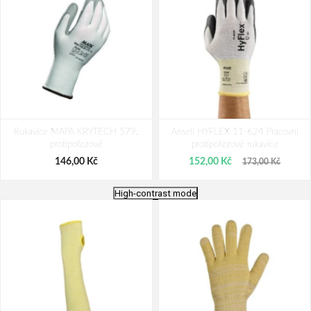
Rukavice MAPA KRYTECH 579,
Ansell HYFLEX 11-624 Pracovní
protipořezové
protipořezové rukavice
146,00 Kč
152,00 Kč
173,00 Kč
High-contrast mode