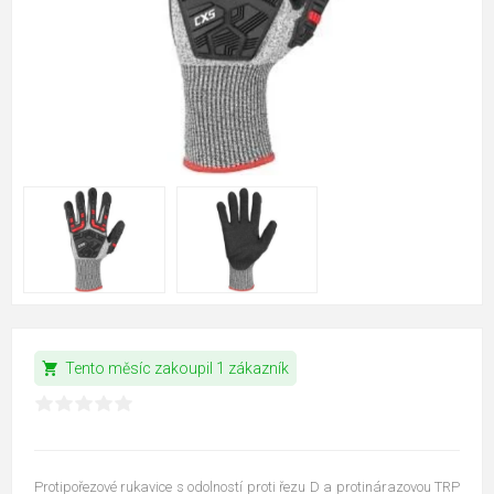
shopping_cart
Tento měsíc zakoupil 1 zákazník
Protipořezové rukavice s odolností proti řezu D a protinárazovou TRP