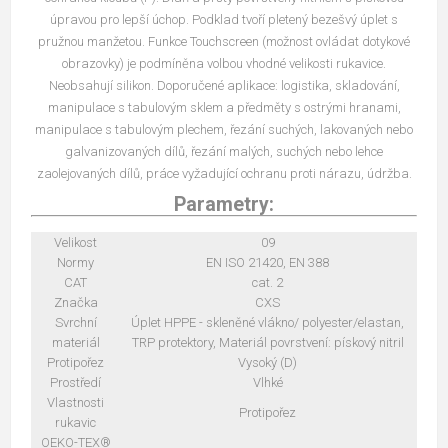
úpravou pro lepší úchop. Podklad tvoří pletený bezešvý úplet s
pružnou manžetou. Funkce Touchscreen (možnost ovládat dotykové
obrazovky) je podmíněna volbou vhodné velikosti rukavice.
Neobsahují silikon. Doporučené aplikace: logistika, skladování,
manipulace s tabulovým sklem a předměty s ostrými hranami,
manipulace s tabulovým plechem, řezání suchých, lakovaných nebo
galvanizovaných dílů, řezání malých, suchých nebo lehce
zaolejovaných dílů, práce vyžadující ochranu proti nárazu, údržba.
Parametry:
Velikost
09
Normy
EN ISO 21420, EN 388
CAT
cat. 2
Značka
CXS
Svrchní
Úplet HPPE - skleněné vlákno/ polyester/elastan,
materiál
TRP protektory, Materiál povrstvení: pískový nitril
Protipořez
Vysoký (D)
Prostředí
Vlhké
Vlastnosti
Protipořez
rukavic
OEKO-TEX®