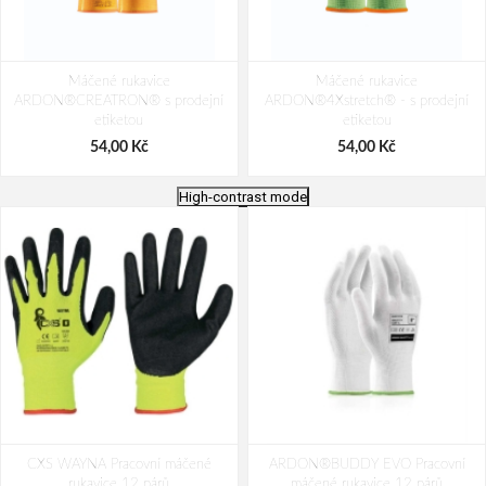
Máčené rukavice
Máčené rukavice
ARDON®CREATRON® s prodejní
ARDON®4Xstretch® - s prodejní
etiketou
etiketou
54,00 Kč
54,00 Kč
High-contrast mode
Strong BLUE LATEX Pracovní
Procera X-FLEX NEO+ Pracovní
CXS WAYNA Pracovní máčené
rukavice zimní
ARDON®BUDDY EVO Pracovní
rukavice
rukavice 12 párů
máčené rukavice 12 párů