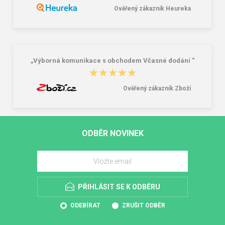
Ověřený zákazník Heureka
„Výborná komunikace s obchodem Včasné dodání “
★★★★★
★★★★★
Ověřený zákazník Zboží
ODBĚR NOVINEK
PŘIHLÁSIT SE K ODBĚRU
ODEBÍRAT
ZRUŠIT ODBĚR