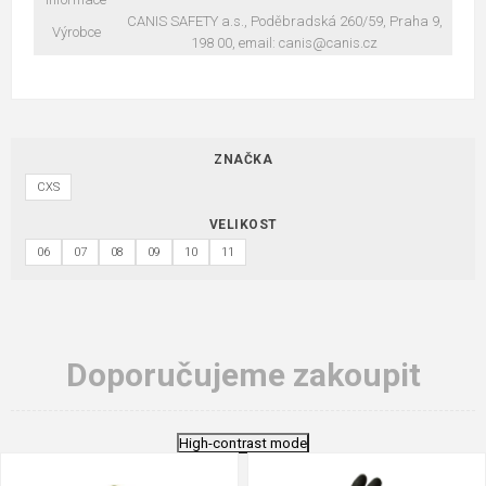
CANIS SAFETY a.s., Poděbradská 260/59, Praha 9,
Výrobce
198 00, email: canis@canis.cz
ZNAČKA
CXS
VELIKOST
06
07
08
09
10
11
Doporučujeme zakoupit
High-contrast mode