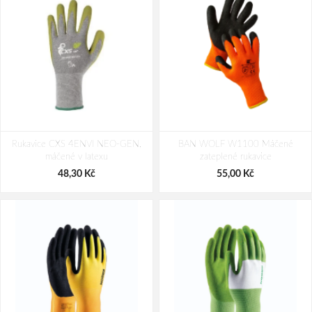
Rukavice CXS 4ENVI NEO-GEN,
BAN WOLF W1100 Máčené
máčené v latexu
zateplené rukavice
48,30 Kč
55,00 Kč