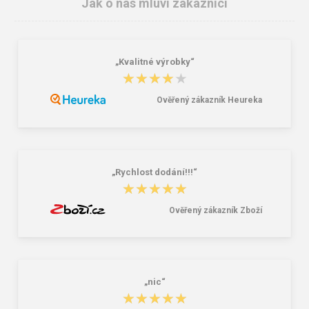
Jak o nás mluví zákazníci
„Kvalitné výrobky“
★★★★★
★★★★★
Ověřený zákazník Heureka
CXS AMET Pracovní rukavice
CXS LORNE Svářecí rukavice
antivibrační
153,00 Kč
118,00 Kč
„Rychlost dodání!!!“
★★★★★
★★★★★
Ověřený zákazník Zboží
„nic“
★★★★★
★★★★★