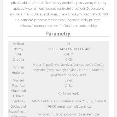
přizpůsobí zápěstí. Veškeré obaly produktu jsou zvoleny tak, aby
způsobily co nejmenší dopad na životní prostředí. Doporučené
aplikace: manipulace se zbožím, práce s horkými předměty do 100
°C, pomocné práce ve stavebnictví, logistika, lehký průmysl,
skladová manipulace, zemědělství, zahrada, hobby.
Parametry:
Velikost
06
Normy
EN ISO 21420, EN 388, EN 407
CAT
cat. 2
Značka
CXS
Materiál podšívky: viskóza (bambusové vlákno) /
Svrchní
polyester (recyklovaný) / nylon / elastan, Materiál
materiál
povrstvení: pěnový latex
Máčení
Latex
Prostředí
Vlhké
Vlastnosti
Kontaktní teplo
rukavic
Výrobce /
CANIS SAFETY a.s., Poděbradská 260/59, Praha 9,
Dodavatel
198 00, email: canis@canis.cz
Bezpečnostní
Výrobek musí být používán za účelem, za
informace