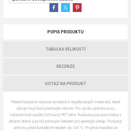
POPIS PRODUKTU
TABULKA VELIKOSTÍ
RECENZE
DOTAZ NA PRODUKT
Pletené bezešvé rukavice vyrobené z recyklovaných materiálů, které
dávají nový život plastovým lahvím. Pro výrobu jednoho kusu
rukavice bylo využito 0,65 kusů PET lahví. Rukavice jsou povrstveny v
oblasti dlaně a prstů pěnovým latexem pro pevnější úchop. Poskytují
ochranu před kontaktním teplem do 100 °C. Pružná manžeta se