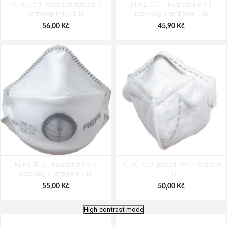
REFIL 751 Respirátor skládací s
REFIL 1011 Respirátor FFP1
ventilkem FFP3 1 ks
tvarovaný s ventilkem 1 ks
56,00 Kč
45,90 Kč
REFIL 1031 Respirátor FFP2
REFIL 750 skládací FFP3 respirátor
tvarovaný s ventilkem 1 ks
1 ks
55,00 Kč
50,00 Kč
High-contrast mode