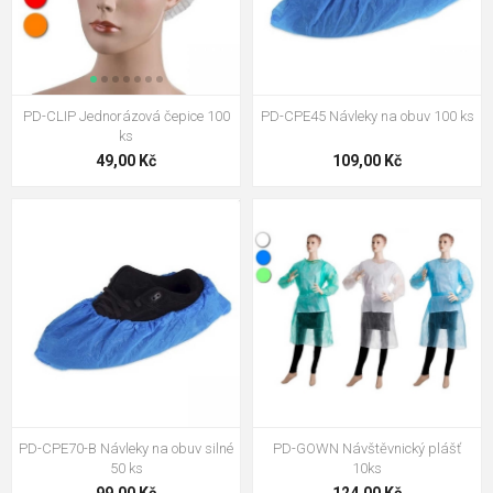
PD-CLIP Jednorázová čepice 100
PD-CPE45 Návleky na obuv 100 ks
ks
49,00 Kč
109,00 Kč
PD-CPE70-B Návleky na obuv silné
PD-GOWN Návštěvnický plášť
50 ks
10ks