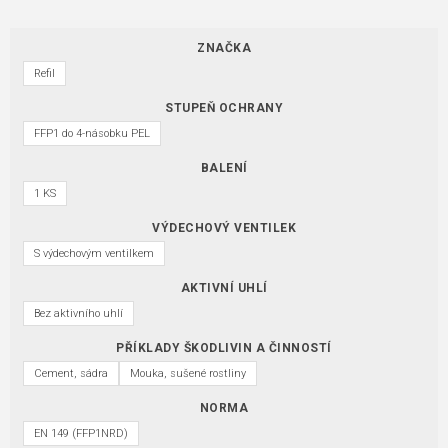
ZNAČKA
Refil
STUPEŇ OCHRANY
FFP1 do 4-násobku PEL
BALENÍ
1 KS
VÝDECHOVÝ VENTILEK
S výdechovým ventilkem
AKTIVNÍ UHLÍ
Bez aktivního uhlí
PŘÍKLADY ŠKODLIVIN A ČINNOSTÍ
Cement, sádra
Mouka, sušené rostliny
NORMA
EN 149 (FFP1NRD)