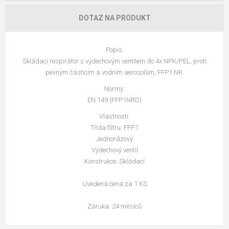
DOTAZ NA PRODUKT
Popis:
Skládací respirátor s výdechovým ventilem do 4x NPK/PEL, proti
pevným částicím a vodním aerosolům, FFP1 NR.
Normy:
EN 149 (FFP1NRD)
Vlastnosti:
Třída filtru: FFP1
Jednorázový
Výdechový ventil
Konstrukce: Skládací
Uvedená cena za 1 KS
Záruka: 24 měsíců