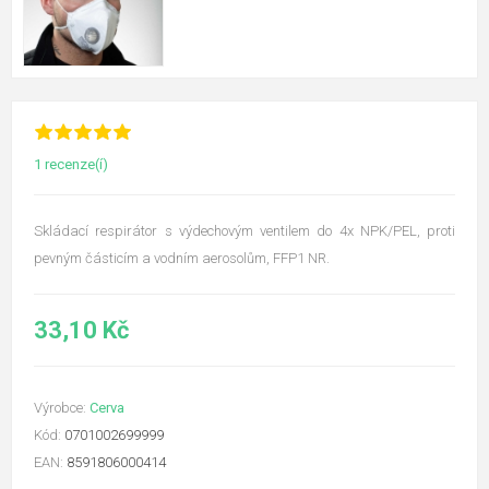
1 recenze(í)
Skládací respirátor s výdechovým ventilem do 4x NPK/PEL, proti
pevným částicím a vodním aerosolům, FFP1 NR.
33,10 Kč
Výrobce:
Cerva
Kód:
0701002699999
EAN:
8591806000414