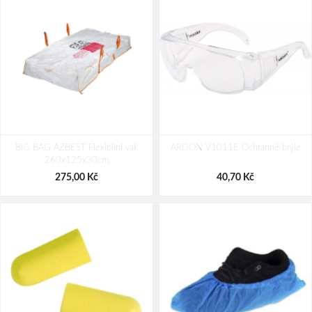
REFIL 630 Skládací respirátor FFP2
REFIL 1010 Respirátor FFP1
BIG BAG AZBEST Flexibilní vak
1 ks
ARDON V1011E Ochranné brýle
tvarovaný bez ventilku 1 ks
260x125x30cm
44,90 Kč
38,60 Kč
275,00 Kč
40,70 Kč