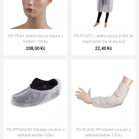
PD-PEAK Jednorázová čepice s
PD-PLAST / Jednorázový plášť se
kšiltem 100 ks
zapínáním na druky bílý
208,00 Kč
22,40 Kč
PD-PPNAVLEK Návleky na obuv z
PD-RUKAV PP Návlek na paži z
netkané textilie 100ks
netkané textilie 100 ks