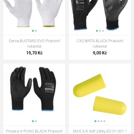
Cerva BUSTARD EVO Pracovní
CXS BRITA BLACK Pracovní
rukavice
rukavice
19,70 Kč
9,00 Kč
Procera X-PUNO BLACK Pracovní
3M E.A.R.Soft zátky ES-01-001 1