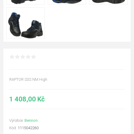
RAPTOR S3S NM High
1 408,00 Kč
Výrobce:
Bennon
Kód:
1115042260