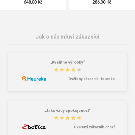
648,00 Kč
286,00 Kč
Jak o nás mluví zákazníci
„Kvalitné výrobky“
★★★★★
★★★★★
Ověřený zákazník Heureka
MERCATOR nitrylex® high risk
Bennon TORPEDO O1 Blue Low
jednorázové rukavice
Pracovní polobotka
370,00 Kč
499,00 Kč
718,00 Kč
„Jako vždy spokojenost“
★★★★★
★★★★★
Ověřený zákazník Zboží