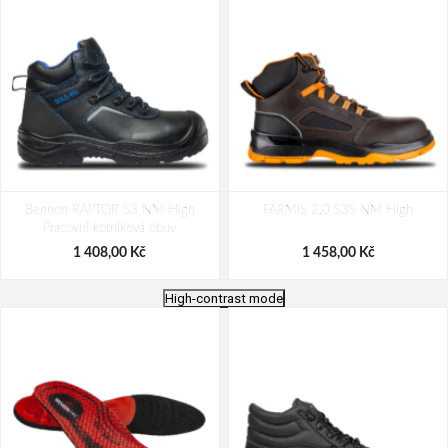
Bennon RAPTOR S3 NM High
FARMIS 2.0 S3S NM High
Pracovní kotníková obuv
1 408,00 Kč
1 458,00 Kč
High-contrast mode