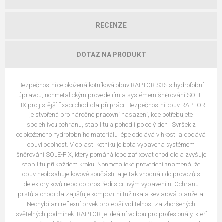
RECENZE
DOTAZ NA PRODUKT
Bezpečnostní celokožená kotníková obuv RAPTOR S3S s hydrofobní
úpravou, nonmetalickým provedením a systémem šněrování SOLE-
FIX pro jistější fixaci chodidla při práci. Bezpečnostní obuv RAPTOR
je stvořená pro náročné pracovní nasazení, kde potřebujete
spolehlivou ochranu, stabilitu a pohodlí po celý den. Svršek z
celokoženého hydrofobního materiálu lépe odolává vlhkosti a dodává
obuvi odolnost. V oblasti kotníku je bota vybavena systémem
šněrování SOLE-FIX, který pomáhá lépe zafixovat chodidlo a zvyšuje
stabilitu při každém kroku. Nonmetalické provedení znamená, že
obuv neobsahuje kovové součásti, a je tak vhodná i do provozů s
detektory kovů nebo do prostředí s citlivým vybavením. Ochranu
prstů a chodidla zajišťuje kompozitní tužinka a kevlarová planžeta.
Nechybí ani reflexní prvek pro lepší viditelnost za zhoršených
světelných podmínek. RAPTOR je ideální volbou pro profesionály, kteří