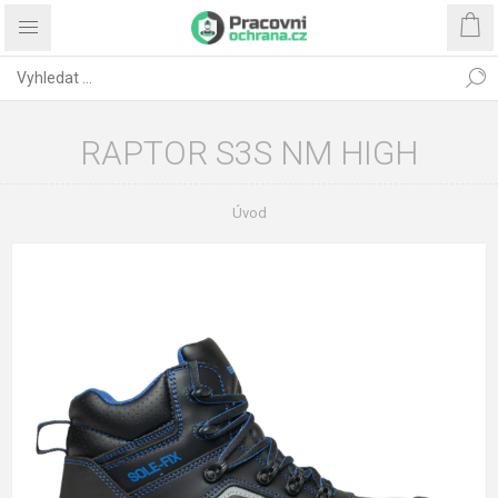
RAPTOR S3S NM HIGH
Úvod