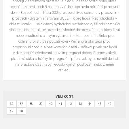
pracují v zátěžovém prostředí a hledají bezpečnostní obuv, která
ochrání zdraví, podrží nohu a zvládne i opravdu náročný pracovní
den. • Bezpečnostní třída S3S pro spolehlivou ochranu v pracovním
prostředí • Systém šněrování SOLE-FIX pro lepší fixaci chodidla v
oblasti kotníku • Celokožený hydrofobní svršek pro vyšší odolnost vůči
vlhkosti • Nonmetalické provedení vhodné do provozů s detektory kovů
nebo prostředí s citlivým vybavením • Kompozitní tužinka pro
ochranu prstů bez použití kovu • Kevlarová planžeta proti
propíchnutí chodidla bez kovových částí • Reflexní prvek pro lepší
viditelnost Při ošetřování obuvi impregnací doporučujeme zakrýt
plastová očka a háčky. Impregnační přípravek by se neměl dostat
na plastové části, aby nedošlo k jejich poškození nebo změně
vzhledu.
VELIKOST
36
37
38
39
40
41
42
43
44
45
46
47
48