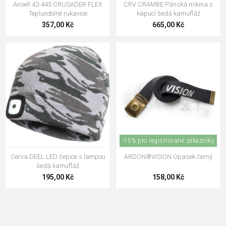
Ansell 42-445 CRUSADER FLEX
CRV CRAMBE Pánská mikina s
Tepluodolné rukavice
kapucí šedá kamufláž
357,00 Kč
665,00 Kč
❄️
-15% pro registrované zákazníky
Cerva DEEL LED čepice s lampou
ARDON®VISION Opasek černý
šedá kamufláž
195,00 Kč
158,00 Kč