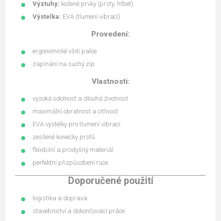
Výztuhy:
kožené prvky (prsty, hřbet)
Výstelka:
EVA (tlumení vibrací)
Provedení:
ergonomické všití palce
zapínání na suchý zip
Vlastnosti:
vysoká odolnost a dlouhá životnost
maximální obratnost a citlivost
EVA výstelky pro tlumení vibrací
zesílené konečky prstů
flexibilní a prodyšný materiál
perfektní přizpůsobení ruce
Doporučené použití
logistika a doprava
stavebnictví a dokončovací práce