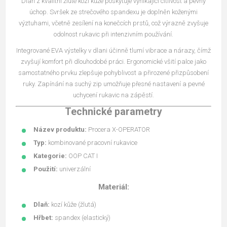
Dlaň z kvalitní žluté kozí kůže poskytuje vynikající citlivost a pevný
úchop. Svršek ze strečového spandexu je doplněn koženými
výztuhami, včetně zesílení na konečcích prstů, což výrazně zvyšuje
odolnost rukavic při intenzivním používání.
Integrované EVA výstelky v dlani účinně tlumí vibrace a nárazy, čímž
zvyšují komfort při dlouhodobé práci. Ergonomické všití palce jako
samostatného prvku zlepšuje pohyblivost a přirozené přizpůsobení
ruky. Zapínání na suchý zip umožňuje přesné nastavení a pevné
uchycení rukavic na zápěstí.
Technické parametry
Název produktu:
Procera X-OPERATOR
Typ:
kombinované pracovní rukavice
Kategorie:
OOP CAT I
Použití:
univerzální
Materiál:
Dlaň:
kozí kůže (žlutá)
Hřbet:
spandex (elastický)