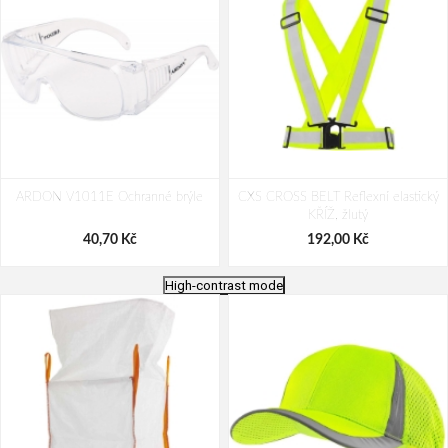
ARDON V1011E Ochranné brýle
CXS CROSS BELT Reflexní elastický
KŘÍŽ, žlutý
40,70 Kč
192,00 Kč
High-contrast mode