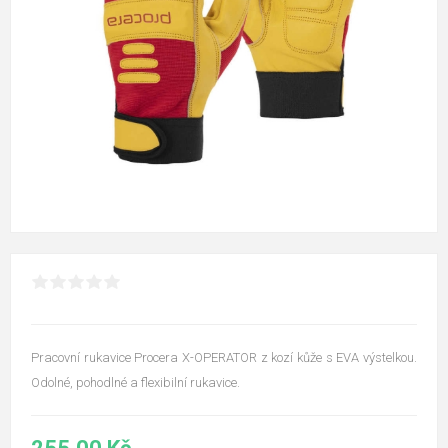
Pracovní rukavice Procera X-OPERATOR z kozí kůže s EVA výstelkou.
Odolné, pohodlné a flexibilní rukavice.