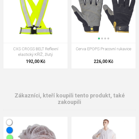
CXS CROSS BELT Reflexní
Cerva EPOPS Pracovní rukavice
elastický KŘÍŽ, žlutý
192,00 Kč
226,00 Kč
Zákazníci, kteří koupili tento produkt, také
zakoupili