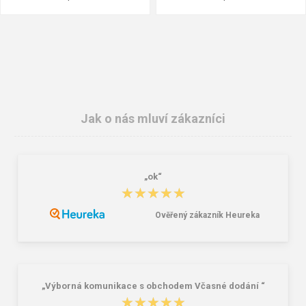
Jak o nás mluví zákazníci
„ok“
Zátky Honeywell MAX
SpurTex® VS Premium / Dětská
★★★★★
★★★★★
3vrstvá nano rouška 10ks
7,00 Kč
90,00 Kč
459,00 Kč
Ověřený zákazník Heureka
„Výborná komunikace s obchodem Včasné dodání “
★★★★★
★★★★★