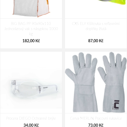
Procera DIEGO SMOKE Ochranné
PACLAN CLASSIC 80L pytle na
BIG BAG PP 90x90x110
brýle kouřové
CXS ELY Kšiltovka s reflexními
odpad 20ks/role
Jednorázový vak s násypkou 1000
doplňky žlutá
36,00 Kč
43,00 Kč
kg
182,00 Kč
87,00 Kč
Procera DIEGO Ochranné brýle
Cerva MERLIN Pracovní rukavice
34,00 Kč
73,00 Kč