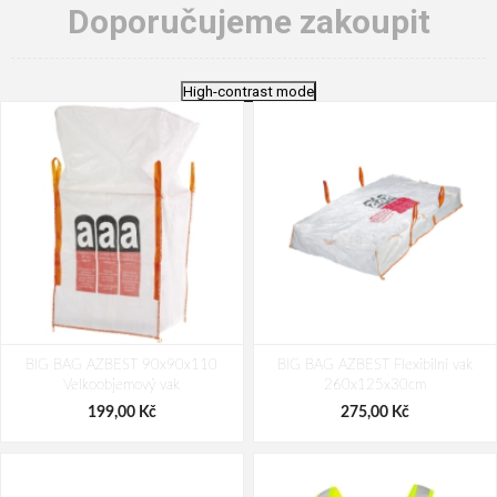
Doporučujeme zakoupit
High-contrast mode
BIG BAG AZBEST 90x90x110
BIG BAG AZBEST Flexibilní vak
Velkoobjemový vak
260x125x30cm
199,00 Kč
275,00 Kč