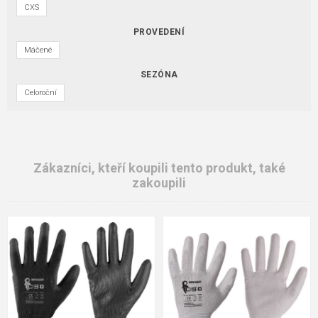
CXS
PROVEDENÍ
Máčené
SEZÓNA
Celoroční
Zákazníci, kteří koupili tento produkt, také
zakoupili