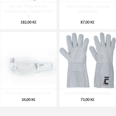
CXS CROSS BELT Reflexní elastický
PACLAN CLASSIC 80L pytle na
BIG BAG PP 90x90x110
KŘÍŽ, žlutý
CXS ELY Kšiltovka s reflexními
odpad 20ks/role
Jednorázový vak s násypkou 1000
doplňky žlutá
192,00 Kč
43,00 Kč
kg
182,00 Kč
87,00 Kč
Procera DIEGO Ochranné brýle
Cerva MERLIN Pracovní rukavice
34,00 Kč
73,00 Kč