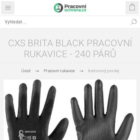
CXS BRITA BLACK PRACOVNÍ
RUKAVICE - 240 PÁRŮ
Úvod
Pracovní rukavice
Kartonový prodej