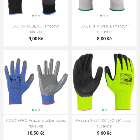
CXS BRITA BLACK Pracovní
CXS BRITA WHITE Pracovní
rukavice
rukavice
9,00 Kč
8,00 Kč
CXS CERRO Pracovní polomáčené
Procera X-LATOS NEON Pracovní
rukavice
rukavice
10,50 Kč
9,60 Kč