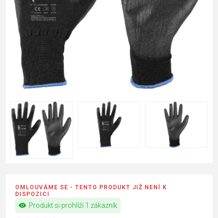
OMLOUVÁME SE - TENTO PRODUKT JIŽ NENÍ K
DISPOZICI
visibility
Produkt si prohlíží 1 zákazník