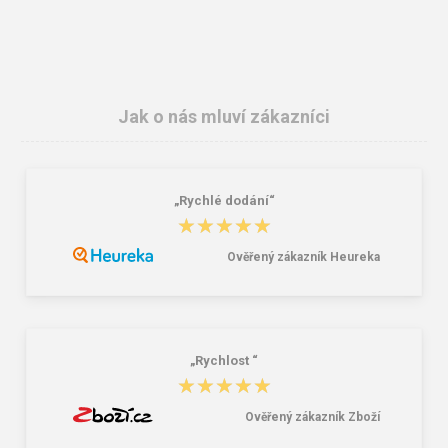
Jak o nás mluví zákazníci
„Rychlé dodání“
3M E.A.R.Soft zátky ES-01-001 1
SpurTex® VS Premium / Dětská
★★★★★
★★★★★
pár
3vrstvá nano rouška 10ks
4,10 Kč
90,00 Kč
459,00 Kč
Ověřený zákazník Heureka
„Rychlost “
★★★★★
★★★★★
Ověřený zákazník Zboží