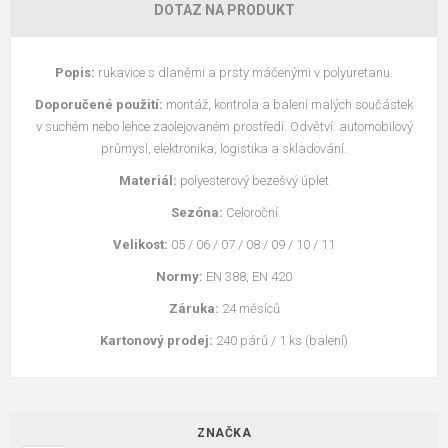
DOTAZ NA PRODUKT
Popis:
rukavice s dlaněmi a prsty máčenými v polyuretanu.
Doporučené použití:
montáž, kontrola a balení malých součástek
v suchém nebo lehce zaolejovaném prostředí. Odvětví: automobilový
průmysl, elektronika, logistika a skladování.
Materiál:
polyesterový bezešvý úplet
Sezóna:
Celoroční
Velikost:
05 / 06 / 07 / 08 / 09 / 10 / 11
Normy:
EN 388, EN 420
Záruka:
24 měsíců
Kartonový prodej:
240 párů / 1 ks (balení)
ZNAČKA