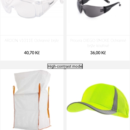
ARDON V1011E Ochranné brýle
Procera DIEGO SMOKE Ochranné
brýle kouřové
40,70 Kč
36,00 Kč
High-contrast mode