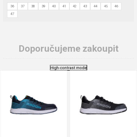
36
37
38
39
40
41
42
43
44
45
46
47
Doporučujeme zakoupit
High-contrast mode