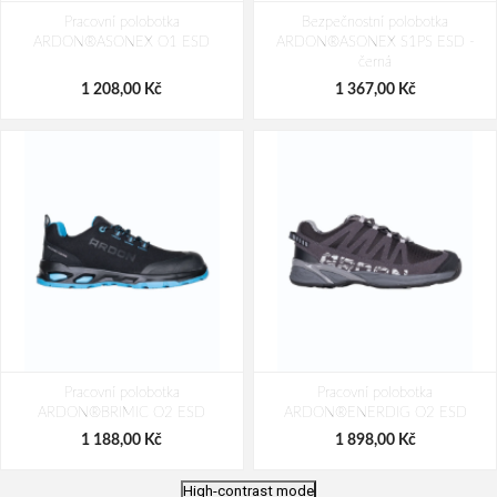
Pracovní polobotka
Bezpečnostní polobotka
ARDON®ASONEX O1 ESD
ARDON®ASONEX S1PS ESD -
černá
1 208,00 Kč
1 367,00 Kč
Pracovní polobotka
Pracovní polobotka
ARDON®BRIMIC O2 ESD
ARDON®ENERDIG O2 ESD
1 188,00 Kč
1 898,00 Kč
High-contrast mode