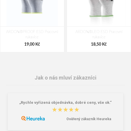
ARDON®PROOF ESD Pracovní
ARDON®LEO ESD Pracovní
rukavice
rukavice
19,00 Kč
18,50 Kč
Jak o nás mluví zákazníci
„Rychle vyřízená objednávka, dobré ceny, vše ok.“
★★★★★
★★★★★
Ověřený zákazník Heureka
Ponožky ARDON®ESD
ARDON®LEO ESD Pracovní
rukavice 12 párů