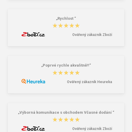
165,00 Kč
169,00 Kč
„Rychlost “
★★★★★
★★★★★
Ověřený zákazník Zboží
„Poprvé rychle akvalitně!!“
★★★★★
★★★★★
Ověřený zákazník Heureka
„Výborná komunikace s obchodem Včasné dodání “
★★★★★
★★★★★
Ověřený zákazník Zboží