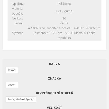
Typ obuvi
Polobotka
Materiál
EVA / guma
podešve
Velikost
36
Barva
černá
ARDON s.r.o.; report@ardon.cz, +420 581 250 061; tř.
Výrobce
Kosmonautů 1221/2a, 779 00 Olomouc, Česká
republika
BARVA
Černá
ZNAČKA
Ardon
BEZPEČNOSTNÍ STUPEŇ
bez vyztužené špičky
VELIKOST