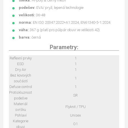
stélka:
Hi-poly & Černý mesh
podešev:
EVA/ pryž, lepená technologie
velikosti:
36-48
norma:
EN ISO 20347:2022+A1:2024, EN61340-5-1:2024
váha:
367 g (platí pro půlpár obuvi ve velikosti 42)
barva:
černá
Parametry:
Reflexní prvky
1
ESD
1
Dry Air
1
Bez kovových
1
součástí
Defuse control
1
Protiskluznost
SR
podešve
Materiál
Flyknit / TPU
svršku
Pohlaví
Unisex
Kategorie
O1
obuvi