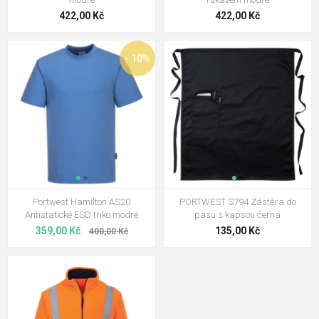
422,00 Kč
422,00 Kč
- 10%
Portwest Hamilton AS20
PORTWEST S794 Zástěra do
Antistatické ESD triko modré
pasu s kapsou černá
359,00 Kč
135,00 Kč
400,00 Kč