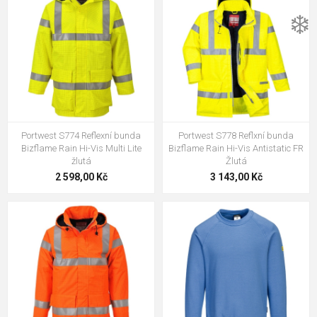
135,00 Kč
❄️
Portwest F300 HiVis fleece s
podšívkou ze siťoviny oranžová
915,00 Kč
Portwest S774 Reflexní bunda
Portwest S778 Reflxní bunda
Bizflame Rain Hi-Vis Multi Lite
Bizflame Rain Hi-Vis Antistatic FR
žlutá
Žlutá
2 598,00 Kč
3 143,00 Kč