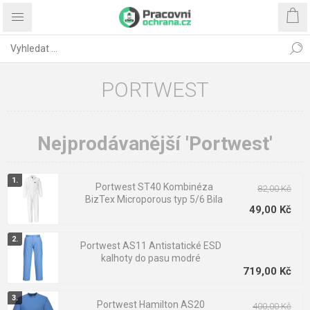
PORTWEST
Nejprodávanější 'Portwest'
Portwest ST40 Kombinéza
82,00 Kč
BizTex Microporous typ 5/6 Bila
49,00 Kč
Portwest AS11 Antistatické ESD
kalhoty do pasu modré
719,00 Kč
Portwest Hamilton AS20
400,00 Kč