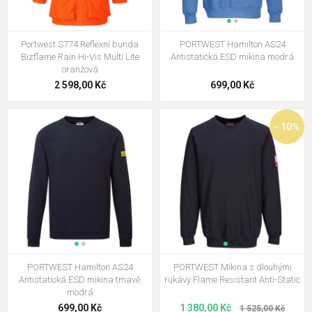
Portwest S774 Reflexní bunda
PORTWEST Hamilton AS24
Bizflame Rain Hi-Vis Multi Lite
Antistatická ESD mikina modrá
oranžová
2 598,00 Kč
699,00 Kč
- 10%
PORTWEST Hamilton AS24
PORTWEST Mikina s dlouhými
Antistatická ESD mikina tmavě
rukávy Flame Resistant Anti-Static
modrá
699,00 Kč
1 380,00 Kč
1 525,00 Kč