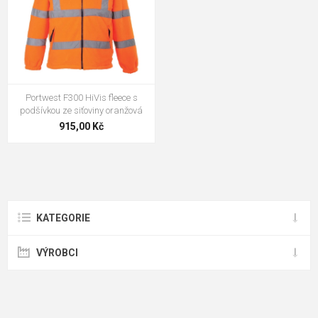
Portwest F300 HiVis fleece s
podšívkou ze siťoviny oranžová
915,00 Kč
KATEGORIE
VÝROBCI