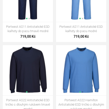
Portwest AS11 Antistatické ESD
Portwest AS11 Antistatické ESD
kalhoty do pasu tmavě modré
kalhoty do pasu modré
719,00 Kč
719,00 Kč
Portwest AS22 Antistatické ESD
Portwest AS22 Hamilton
tričko s dlouhým rukávem tmavě
Antistatické ESD tričko s dlouhým
modré
rukávem modré