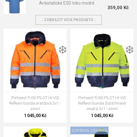
Antistatické ESD triko modré
359,00 Kč
↓ ZOBRAZIT VÍCE PRODUKTŮ ↓
Portwest PJ50 PILOT HI-VIS
Reflexní bunda žlutá/tmavě
modrá 3v1 - zimní
1 045,00 Kč
❄️
❄️
Portwest PJ50 PILOT HI-VIS
Reflexní bunda oranžová 3v1 -
zimní
1 045,00 Kč
Portwest S778 Reflxní bunda
Bizflame Rain Hi-Vis Antistatic
FR Žlutá
3 143,00 Kč
Portwest PJ50 PILOT HI-VIS
Portwest PJ50 PILOT HI-VIS
PORTWEST Mikina s dlouhými
1 525,00 Kč
Reflexní bunda oranžová 3v1 -
Reflexní bunda žlutá/tmavě
rukávy Flame Resistant Anti-
zimní
modrá 3v1 - zimní
1 380,00 Kč
Static
1 045,00 Kč
1 045,00 Kč
PORTWEST S794 Zástěra do
DOPRAVA ZDARMA
pasu s kapsou černá