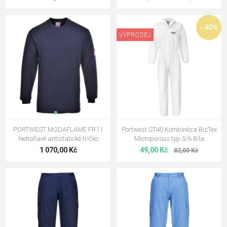
- 40%
VÝPRODEJ
PORTWEST MODAFLAME FR11
Portwest ST40 Kombinéza BizTex
Nehořlavé antistatické tričko
Microporous typ 5/6 Bila
1 070,00 Kč
49,00 Kč
82,00 Kč