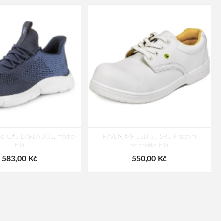
tka CXS BARBADOS, modro-
RAVEN MF ESD S1 SRC Pracovní
bílá
polobotka bílá
583,00 Kč
550,00 Kč