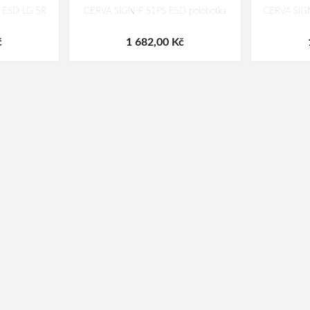
 ESD LG SR
CERVA SIGN-F S1PS ESD polobotka
CERVA SIGN
č
1 682,00 Kč