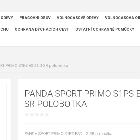
 ODĚVY
PRACOVNÍ OBUV
VOLNOČASOVÉ ODĚVY
VOLNOČASOVÁ O
UCHU
OCHRANA DÝCHACÍCH CEST
OSTATNÍ OCHRANNÉ POMŮCKY
T PRIMO S1PS ESD LG SR polobotka
PANDA SPORT PRIMO S1PS 
SR POLOBOTKA
PANDA SPORT PRIMO S1PS ESD LG SR polobotka