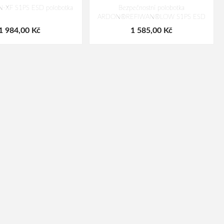
-XF S1PS ESD polobotka
Bezpečnostní polobotka
ARDON®REFIWAN®LOW S1PS ESD
1 984,00 Kč
1 585,00 Kč