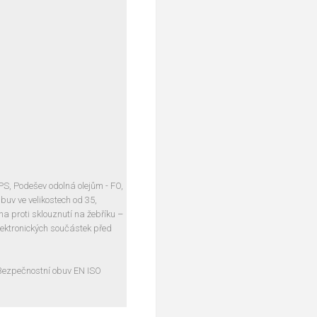
 PS, Podešev odolná olejům - FO,
buv ve velikostech od 35,
na proti sklouznutí na žebříku –
lektronických součástek před
 Bezpečnostní obuv EN ISO