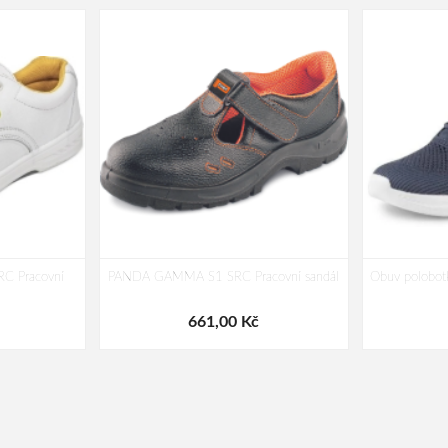
C Pracovní
PANDA GAMMA S1 SRC Pracovní sandál
Obuv polobo
661,00 Kč