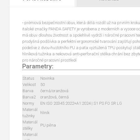
• prémiová bezpečnostní obuv, která dělá rozdíl už na prvním kr
italské značky PANDA SAFETY je vyrobena z moderních a vysoce od
má obuv dlouhou životnost a spolehlivě vydrží i náročné pracovní t
prodyšná podšívka a perfektní ergonomické tvarování zajišťují pohodl
podešve z dvou‑hustotního PU a pata vyztužená TPU poskytují stabil
hliníková tužinka a nekovová anti‑perforační stélka chrání bez zbyt
pro náročné pracovní prostředí
Parametry:
Status
Novinka
Velikost
50
Barva
černá/oranžová
Barva2
oranžová, černá
Normy
EN ISO 20345:2022+A1:2024 | S1 PS FO SR LG
Materiál
hliník
tužinky
Materiál
PU pěna
stélky
Materiál