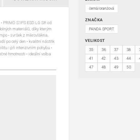
černá/oranžová
ZNAČKA
oku • PRIMO S1PS ESD LG SR od
olných materiálů, díky kterým
PANDA SPORT
empo • svršek z mikrovlákna,
VELIKOST
í po celý den • kvalitní nástřik
itu i při intenzivním pohybu •
35
36
37
38
ečné hmotnosti • ideální volba
41
42
43
44
47
48
49
50