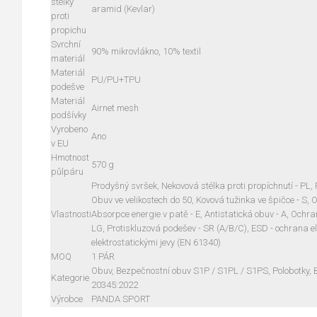
stélky
aramid (Kevlar)
proti
propichu
Svrchní
90% mikrovlákno, 10% textil
materiál
Materiál
PU/PU+TPU
podešve
Materiál
Airnet mesh
podšívky
Vyrobeno
Ano
v EU
Hmotnost
570 g
půlpáru
Prodyšný svršek, Nekovová stélka proti propíchnutí - PL,
Obuv ve velikostech do 50, Kovová tužinka ve špičce - S, O
Vlastnosti
Absorpce energie v patě - E, Antistatická obuv - A, Ochra
LG, Protiskluzová podešev - SR (A/B/C), ESD - ochrana e
elektrostatickými jevy (EN 61340)
MOQ
1 PÁR
Obuv, Bezpečnostní obuv S1P / S1PL / S1PS, Polobotky,
Kategorie
20345:2022
Výrobce
PANDA SPORT