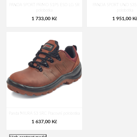
PANDA SPORT PRIMO S1PS ESD LG SR
PANDA SPORT UNO S3S
polobotka
polobotka
1 733,00 Kč
1 951,00 K
Panda MIURA S3 SRC Pracovní polobotka
1 637,00 Kč