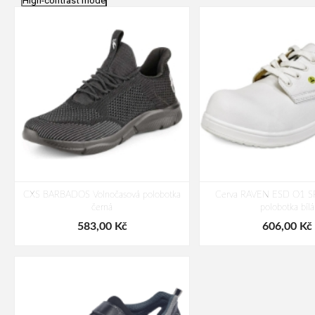
High-contrast mode
CXS BARBADOS Volnočasová polobotka
Cerva RAVEN ESD O1 SR
černá
polobotka bílá
583,00 Kč
606,00 Kč