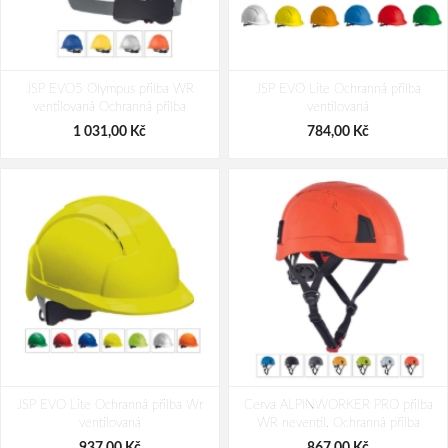
JSP EVO5 Olympus přilba WR
JSP EVO Lite Ochranná přilba
ventilovaná Ochranná přilba
ventilovaná
1 031,00 Kč
784,00 Kč
JSP EVO Lite Ochranná přilba Wr
Cerva ALPINWORKER PRO přilba
ventilovaná
WR neventil. Ochranná přilba