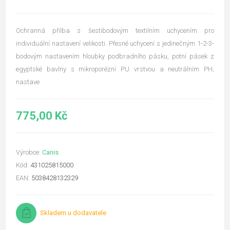
Ochranná přilba s šestibodovým textilním uchycením pro
individuální nastavení velikosti. Přesné uchycení s jedinečným 1-2-3-
bodovým nastavením hloubky podbradního pásku, potní pásek z
egyptské bavlny s mikroporézní PU vrstvou a neutrálním PH,
nastave
775,00 Kč
Výrobce:
Canis
Kód:
431025815000
EAN:
5038428132329
Skladem u dodavatele