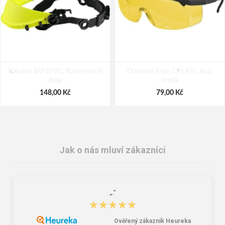
Náhlavní kříž DP85, fluorescenční
Ochranné brýle CXS KID, žlutý
žlutá
zorník
148,00 Kč
79,00 Kč
Jak o nás mluví zákazníci
„.“
★★★★★
★★★★★
Ověřený zákazník Heureka