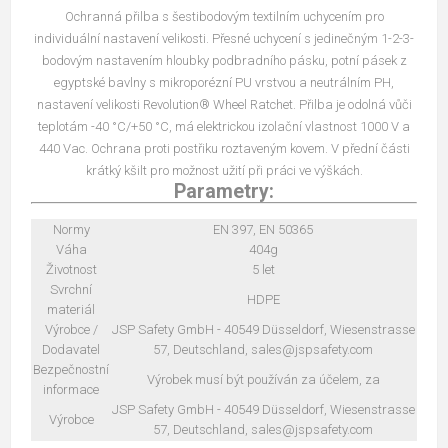
Ochranná přilba s šestibodovým textilním uchycením pro
individuální nastavení velikosti. Přesné uchycení s jedinečným 1-2-3-
bodovým nastavením hloubky podbradního pásku, potní pásek z
egyptské bavlny s mikroporézní PU vrstvou a neutrálním PH,
nastavení velikosti Revolution® Wheel Ratchet. Přilba je odolná vůči
teplotám -40 °C/+50 °C, má elektrickou izolační vlastnost 1000 V a
440 Vac. Ochrana proti postřiku roztaveným kovem. V přední části
krátký kšilt pro možnost užití při práci ve výškách.
Parametry:
Normy
EN 397, EN 50365
Váha
404g
Životnost
5 let
Svrchní
HDPE
materiál
Výrobce /
JSP Safety GmbH - 40549 Düsseldorf, Wiesenstrasse
Dodavatel
57, Deutschland, sales@jspsafety.com
Bezpečnostní
Výrobek musí být používán za účelem, za
informace
JSP Safety GmbH - 40549 Düsseldorf, Wiesenstrasse
Výrobce
57, Deutschland, sales@jspsafety.com