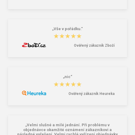
CXS Ochranný štít ŠP-29
Náhradní zorník do ochranné přilby
PAB WH1-0, čirý
295,00 Kč
226,00 Kč
„Vše v pořádku.“
★★★★★
★★★★★
Ověřený zákazník Zboží
„nic“
★★★★★
★★★★★
Ověřený zákazník Heureka
„Velmi slušné a milé jednání. Při problému v
objednávce okamžité oznámení zákazníkovi a
následné vyřešení. Velmi rychlé vyřízení objednávky