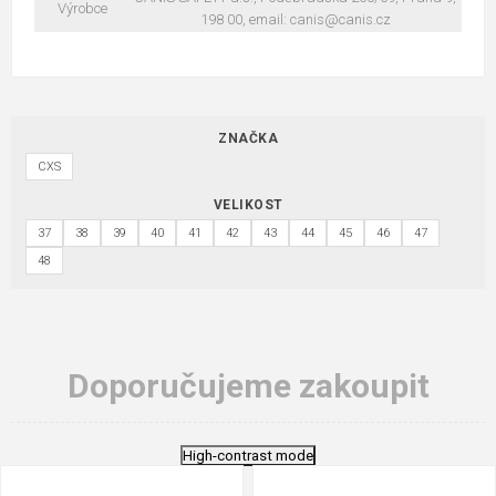
Výrobce
198 00, email: canis@canis.cz
ZNAČKA
CXS
VELIKOST
37
38
39
40
41
42
43
44
45
46
47
48
Doporučujeme zakoupit
High-contrast mode