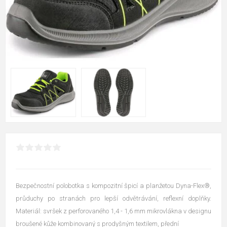
Bezpečnostní polobotka s kompozitní špicí a planžetou Dyna-Flex®,
průduchy po stranách pro lepší odvětrávání, reflexní doplňky.
Materiál: svršek z perforovaného 1,4 - 1,6 mm mikrovlákna v designu
broušené kůže kombinovaný s prodyšným textilem, přední