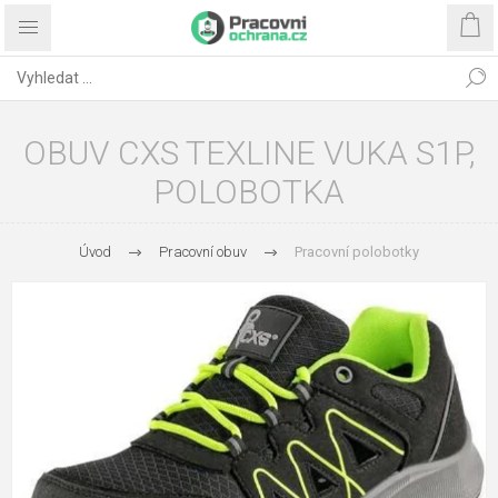
OBUV CXS TEXLINE VUKA S1P,
POLOBOTKA
Úvod
Pracovní obuv
Pracovní polobotky