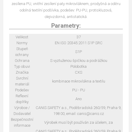
zesílena PU, vnitřní zesílení paty mikrovláknem, prodyšná a oděru
odolná textilní podšívka, podešev: PU-PU, protiskluzová,
olejivzdorná, antistatická.
Parametry:
Velikost
37
Normy
EN ISO 20345:2011 S1P SRC
Stupeň
S1P
ochrany
Ochrana
S vyztuženou špičkou a podrážkou
Typ obuvi
Polobotka
Značka
CXS
Svrchní
kombinace mikrovlákna a textilu
materiál
Podešev
PU - PU
Reflexní
Ano
doplňky
Výrobce /
CANIS SAFETY a.s., Poděbradská 260/59, Praha 9,
Dodavatel
198 00, email: canis@canis.cz
Bezpečnostní
Výrobek musí být používán za účelem, za
informace
CANIS SAFETY a.s., Poděbradská 260/59, Praha 9,