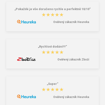
„Pokaždé je vše doručeno rychle a perfektně 10/10“
★★★★★
★★★★★
Ověřený zákazník Heureka
CXS STONE APATIT WINTER O2
Obuv nazouvák CXS BALOS, černo-
Pracovní kotníková obuv zimní
šedý
503,00 Kč
136,00 Kč
„Rychlost dodání!!!“
★★★★★
★★★★★
Ověřený zákazník Zboží
„Super“
★★★★★
★★★★★
Ověřený zákazník Heureka