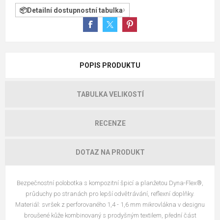
Detailní dostupnostní tabulka
POPIS PRODUKTU
TABULKA VELIKOSTÍ
RECENZE
DOTAZ NA PRODUKT
Bezpečnostní polobotka s kompozitní špicí a planžetou Dyna-Flex®,
průduchy po stranách pro lepší odvětrávání, reflexní doplňky.
Materiál: svršek z perforovaného 1,4 - 1,6 mm mikrovlákna v designu
broušené kůže kombinovaný s prodyšným textilem, přední část