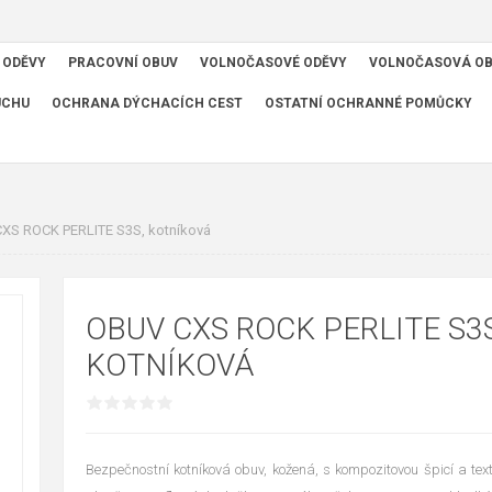
 ODĚVY
PRACOVNÍ OBUV
VOLNOČASOVÉ ODĚVY
VOLNOČASOVÁ O
UCHU
OCHRANA DÝCHACÍCH CEST
OSTATNÍ OCHRANNÉ POMŮCKY
XS ROCK PERLITE S3S, kotníková
OBUV CXS ROCK PERLITE S3S
KOTNÍKOVÁ
Bezpečnostní kotníková obuv, kožená, s kompozitovou špicí a text