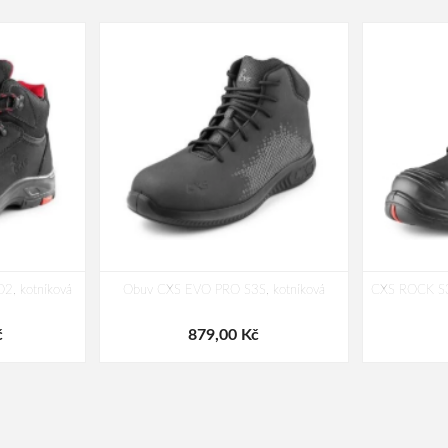
, kotníková
Obuv CXS EVO PRO S3S, kotníková
CXS ROCK S3 
č
879,00 Kč