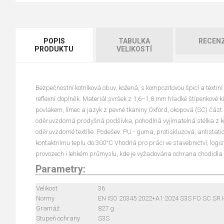
POPIS
TABULKA
RECEN
PRODUKTU
VELIKOSTÍ
Bezpečnostní kotníková obuv, kožená, s kompozitovou špicí a textiní
reflexní doplněk. Materiál:svršek z 1,6–1,8 mm hladké štípenkové 
povlakem, límec a jazyk z pevné tkaniny Oxford, okopová (SC) část
oděruvzdorná prodyšná podšívka, pohodlná vyjímatelná stélka z k
oděruvzdorné textilie. Podešev: PU - guma, protiskluzová, antistatic
kontaktnímu teplu do 300°C Vhodná pro práci ve stavebnictví, logist
provozech i lehkém průmyslu, kde je vyžadována ochrana chodidl
Parametry:
Velikost
36
Normy
EN ISO 20345:2022+A1:2024 S3S FO SC SR
Gramáž
827 g
Stupeň ochrany
S3S