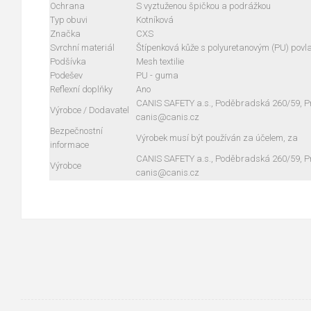
Ochrana
S vyztuženou špičkou a podrážkou
Typ obuvi
Kotníková
Značka
CXS
Svrchní materiál
Štípenková kůže s polyuretanovým (PU) pov
Podšívka
Mesh textilie
Podešev
PU - guma
Reflexní doplňky
Ano
CANIS SAFETY a.s., Poděbradská 260/59, Pra
Výrobce / Dodavatel
canis@canis.cz
Bezpečnostní
Výrobek musí být používán za účelem, za
informace
CANIS SAFETY a.s., Poděbradská 260/59, Pra
Výrobce
canis@canis.cz