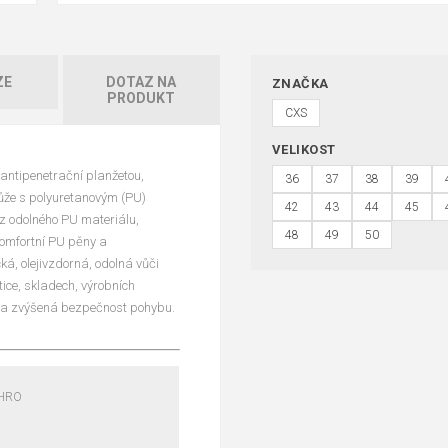
ZE
DOTAZ NA
ZNAČKA
PRODUKT
CXS
VELIKOST
 antipenetrační planžetou,
36
37
38
39
kůže s polyuretanovým (PU)
42
43
44
45
 z odolného PU materiálu,
48
49
50
omfortní PU pěny a
ká, olejivzdorná, odolná vůči
ice, skladech, výrobních
a a zvýšená bezpečnost pohybu.
 HRO