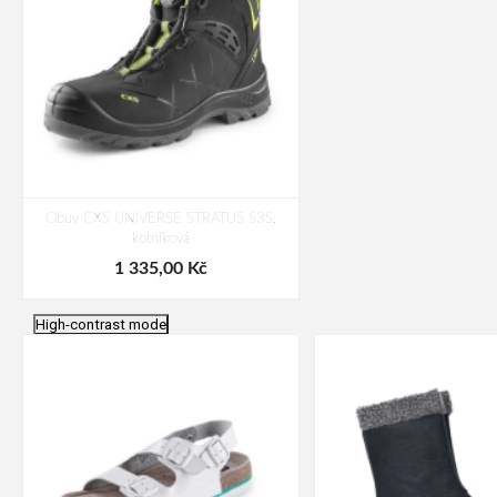
Obuv CXS UNIVERSE STRATUS S3S,
kotníková
1 335,00 Kč
High-contrast mode