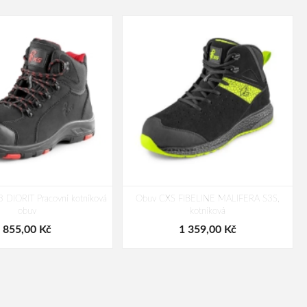
DIORIT Pracovní kotníková
Obuv CXS FIBELINE MALIFERA S3S,
obuv
kotníková
855,00 Kč
1 359,00 Kč