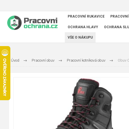
PRACOVNÍ RUKAVICE
PRACOVNÍ
OCHRANA HLAVY
OCHRANA SL
VŠE O NÁKUPU
Úvod
Pracovní obuv
Pracovní kotníková obuv
Obuv C