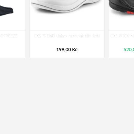
ON®FREEZE
CXS TREND Unisex nazouvák bílo-šedý
CXS ROCK MIC
199,00 Kč
520,