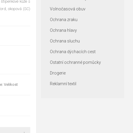
 štípenkové kůže s
ford, okopová (SC)
Volnočasová obuv
Ochrana zraku
Ochrana hlavy
Ochrana sluchu
Ochrana dýchacích cest
Ostatní ochranné pomůcky
Drogerie
Reklamní textil
e: Velikost