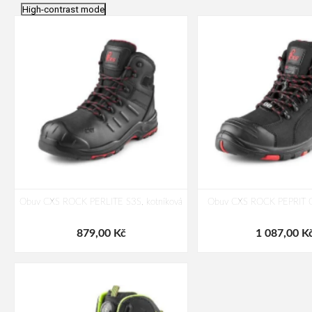
High-contrast mode
Obuv CXS ROCK PERLITE S3S, kotníková
Obuv CXS ROCK PEPRIT O2
879,00 Kč
1 087,00 K