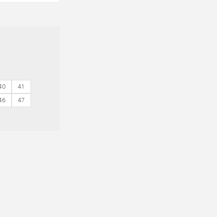
40
41
46
47