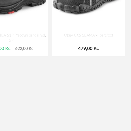
A S1P Pracovní sandál vel.
Obuv CXS SEAMAN, barefoot
37
00 Kč
479,00 Kč
622,00 Kč