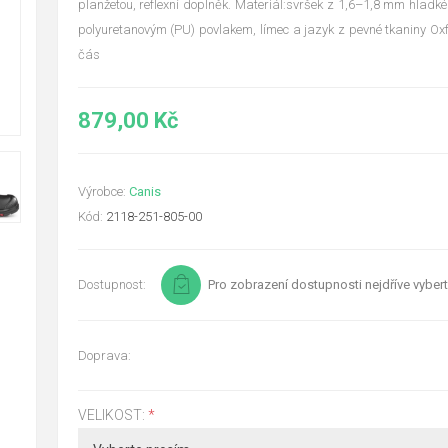
planžetou, reflexní doplněk. Materiál:svršek z 1,6–1,8 mm hladké
polyuretanovým (PU) povlakem, límec a jazyk z pevné tkaniny Ox
čás
879,00 Kč
Výrobce:
Canis
Kód:
2118-251-805-00
Dostupnost:
Pro zobrazení dostupnosti nejdříve vybert
Doprava:
VELIKOST:
*