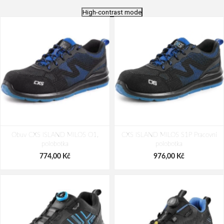
High-contrast mode
Obuv CXS ISLAND MILOS O1,
CXS ISLAND MILOS S1P Pracovní
polobotka
polobotka
774,00 Kč
976,00 Kč