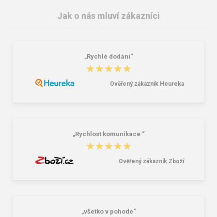
Jak o nás mluví zákazníci
„Rychlé dodání“
★★★★★
★★★★★
Ověřený zákazník Heureka
CXS STONE APATIT WINTER O2
Obuv nazouvák CXS BALOS, černo-
Pracovní kotníková obuv zimní
šedý
503,00 Kč
136,00 Kč
„Rychlost komunikace “
★★★★★
★★★★★
Ověřený zákazník Zboží
„všetko v pohode“