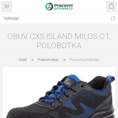
OBUV CXS ISLAND MILOS O1,
POLOBOTKA
Úvod
Pracovní obuv
Pracovní polobotky