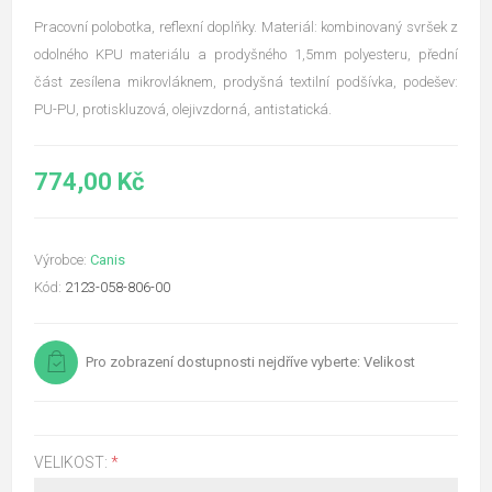
Pracovní polobotka, reflexní doplňky. Materiál: kombinovaný svršek z
odolného KPU materiálu a prodyšného 1,5mm polyesteru, přední
část zesílena mikrovláknem, prodyšná textilní podšívka, podešev:
PU-PU, protiskluzová, olejivzdorná, antistatická.
774,00 Kč
Výrobce:
Canis
Kód:
2123-058-806-00
Pro zobrazení dostupnosti nejdříve vyberte: Velikost
VELIKOST:
*