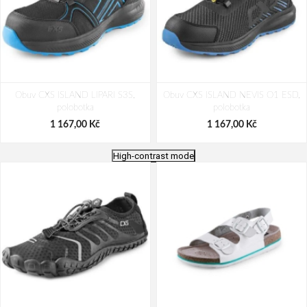
Obuv CXS ISLAND LIPARI S3S,
Obuv CXS ISLAND NEVIS O1 ESD,
polobotka
polobotka
1 167,00 Kč
1 167,00 Kč
High-contrast mode