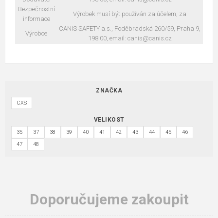
Bezpečnostní
Výrobek musí být používán za účelem, za
informace
CANIS SAFETY a.s., Poděbradská 260/59, Praha 9,
Výrobce
198 00, email: canis@canis.cz
ZNAČKA
CXS
VELIKOST
35
37
38
39
40
41
42
43
44
45
46
47
48
Doporučujeme zakoupit