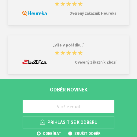
★★★★★
★★★★★
Ověřený zákazník Heureka
„Vše v pořádku.“
★★★★★
★★★★★
Ověřený zákazník Zboží
ODBĚR NOVINEK
PŘIHLÁSIT SE K ODBĚRU
ODEBÍRAT
ZRUŠIT ODBĚR