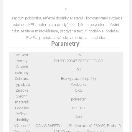
>
Pracovní polobotka, reflexní doplňky. Materiál: kombinovaný svršek z
odolného KPU materiálu a prodyšného 1,5mm polyesteru, přední
část zesílena mikrovláknem, prodyšná textilní podšívka, podešev:
PU-PU, protiskluzová, olejivzdorná, antistatická.
Parametry:
Velikost
35
Normy
EN ISO 20347:2022 O1 FO SR
Stupeň
O1
ochrany
Ochrana
Bez vyztužené špičky
Typ obuvi
Polobotka
Značka
CXS
Svrchní
polyester
materiál
Podešev
PU - PU
Reflexní
Ano
doplňky
Výrobce /
CANIS SAFETY a.s., Poděbradská 260/59, Praha 9,
Dodavatel
198 00, email: canis@canis.cz