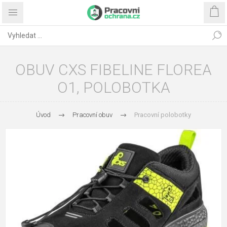
OBUV CXS FIBELINE FLOREA
O1, POLOBOTKA
Úvod
Pracovní obuv
Pracovní polobotky