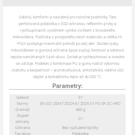
Odolná, komfortní a navržená pro náročné podmínky. Tato
perforovaná polobotka s ESD ochranou, reflexními prvky a
rychloupínacím systémem vyniká svrškem z broušeného
mikrovlákna. Podšívka z prodyšného mesh materiálu a stélka HI-
POLY poskytuje maximální pohodlí po celý den. Zesílení paty
mikrovláknem a gumová ochrana špice zvyšují životnost a odolnost
nejvíce namáhaných části obuvi. Svršek je rychleschnoucí a snadno
se udržuje. Podešev z kombinace PU a gumy nabízí výbornou
stabilitu a bezpečnost – je protiskluzová, antistatická, odolná vůči
olejům a kontaktnímu teplu až do 300 °C.
Parametry:
Velikost
37
Normy
EN ISO 20347:2022+A1:2024 O1 FO SR SC HRO
Gramáž
460 g
Stupeň
O1
ochrany
Ochrana
Bez vyztužené špičky
Typ obuvi
Polobotka