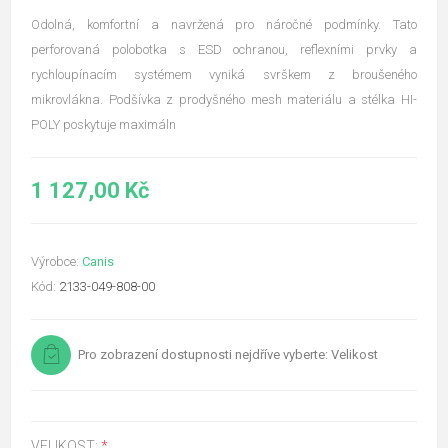
Odolná, komfortní a navržená pro náročné podmínky. Tato
perforovaná polobotka s ESD ochranou, reflexními prvky a
rychloupínacím systémem vyniká svrškem z broušeného
mikrovlákna. Podšívka z prodyšného mesh materiálu a stélka HI-
POLY poskytuje maximáln
1 127,00 Kč
Výrobce:
Canis
Kód:
2133-049-808-00
Pro zobrazení dostupnosti nejdříve vyberte: Velikost
VELIKOST:
*