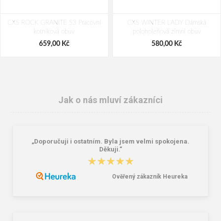
CXS ROCK GRANITE S3 Pracovní
CXS WINTER LADY Dámská
kotníková obuv
poloholeňová zimní obuv
659,00 Kč
580,00 Kč
Jak o nás mluví zákazníci
„Doporučuji i ostatním. Byla jsem velmi spokojena.
Děkuji.“
★★★★★
★★★★★
Ověřený zákazník Heureka
Lžíce na obuv CXS, kovová, dlouhá
CXS STONE TOPAZ S3 WINTER
Pracovní poloholeňová obuv zimní
151,00 Kč
591,00 Kč