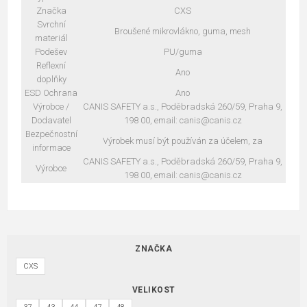
Značka
CXS
Svrchní
Broušené mikrovlákno, guma, mesh
materiál
Podešev
PU/guma
Reflexní
Ano
doplňky
ESD Ochrana
Ano
Výrobce /
CANIS SAFETY a.s., Poděbradská 260/59, Praha 9,
Dodavatel
198 00, email: canis@canis.cz
Bezpečnostní
Výrobek musí být používán za účelem, za
informace
CANIS SAFETY a.s., Poděbradská 260/59, Praha 9,
Výrobce
198 00, email: canis@canis.cz
ZNAČKA
CXS
VELIKOST