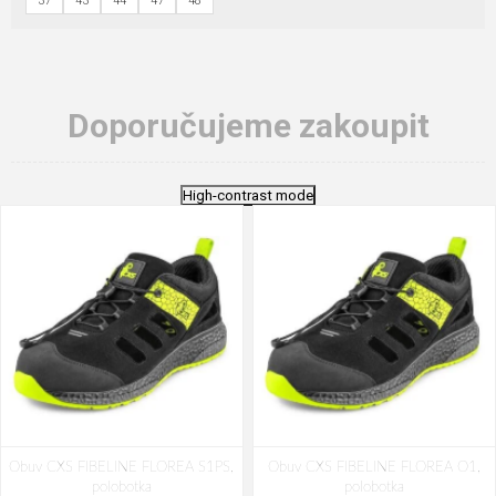
37
43
44
47
48
Doporučujeme zakoupit
High-contrast mode
Obuv CXS FIBELINE FLOREA S1PS,
Obuv CXS FIBELINE FLOREA O1,
polobotka
polobotka