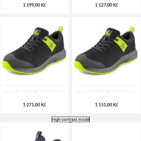
1 199,00 Kč
1 127,00 Kč
Obuv CXS FIBELINE DORSATA S3S,
Obuv CXS FIBELINE DORSATA O2,
polobotka
polobotka
1 271,00 Kč
1 151,00 Kč
High-contrast mode