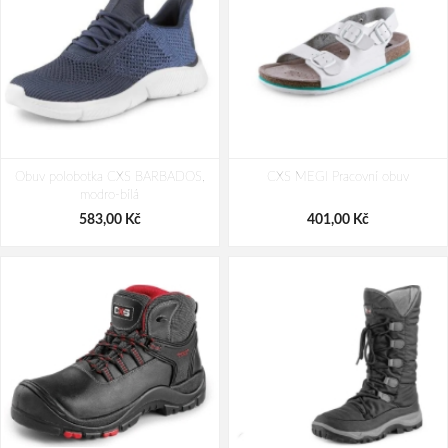
Obuv CXS FIBELINE CERANA S3S,
Obuv CXS LAND FALCON S1PS,
Obuv polobotka CXS BARBADOS,
polobotka
CXS MEGI Pracovní obuv
polobotka
modro-bílá
1 431,00 Kč
1 055,00 Kč
583,00 Kč
401,00 Kč