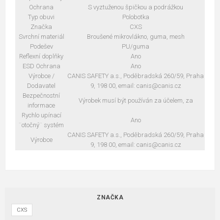
Ochrana
S vyztuženou špičkou a podrážkou
Typ obuvi
Polobotka
Značka
CXS
Svrchní materiál
Broušené mikrovlákno, guma, mesh
Podešev
PU/guma
Reflexní doplňky
Ano
ESD Ochrana
Ano
Výrobce /
CANIS SAFETY a.s., Poděbradská 260/59, Praha
Dodavatel
9, 198 00, email: canis@canis.cz
Bezpečnostní
Výrobek musí být používán za účelem, za
informace
Rychlo upínací
Ano
¨otočný¨ systém
CANIS SAFETY a.s., Poděbradská 260/59, Praha
Výrobce
9, 198 00, email: canis@canis.cz
ZNAČKA
CXS