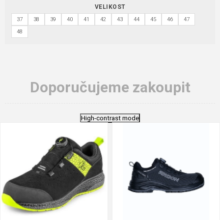
VELIKOST
37
38
39
40
41
42
43
44
45
46
47
48
Doporučujeme zakoupit
High-contrast mode