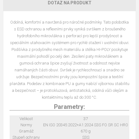
DOTAZ NA PRODUKT
Odolná, komfortní a navržená pro náročné podmínky. Tato polobotka
s ESD ochranou a reflexními prvky vyniká svrškem z broušeného
hydrofobního mikrovlákna s perforací pro lepší prodyšnost a
speciálním utahovacím systémem pro rychlé stažení i uvolnění obuvi.
Podšívka z prodyšného mesh materiálu a stélka HI-POLY poskytuje
maximální pohodlí po celý den. Zesílení paty mikrovláknem a
gumová ochrana špice zvyšují životnost a odolnost nejvíce
namáhaných části obuvi. Svršek je rychleschnoucí a snadno se
udržuje. Bezpečnostními prvky jsou kompozitní špice a textilní
planžeta. Podešev z kombinace PU a gumy nabízí výbornou stabilitu
a bezpečnost – je protiskluzová, antistatická, odolná vůči olejům a
kontaktnímu teplu až do 300 °C.
Parametry:
Velikost
37
Normy
EN ISO 20345:2022+A1:2024 S3S FO SR SC HRO
Gramáž
670 g
Stupeň ochrany
S3S