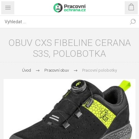
OBUV CXS FIBELINE CERANA
S3S, POLOBOTKA
Úvod
Pracovní obuv
Pracovní polobotky