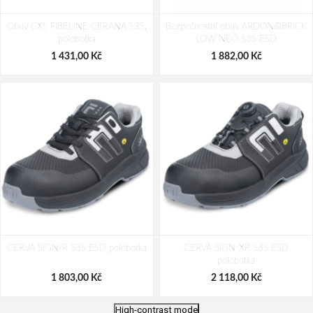
Obuv CXS FIBELINE CERANA S3S,
Bezpečnostní obuv ARDON®BRICK
polobotka
LOW NEO S3S ESD
1 431,00 Kč
1 882,00 Kč
CERVA SIGN-R S3S ESD polobotka
CERVA SIGN-XR S3S ESD
polobotka
1 803,00 Kč
2 118,00 Kč
High-contrast mode